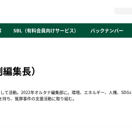
検
索
容
SBL（有料会員向けサービス）
バックナンバー
副編集長）
として活動。2022年オルタナ編集部に。環境、エネルギー、人権、SD
を持ち、冤罪事件の支援活動に取り組む。