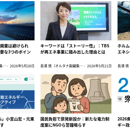
量廃棄は避けられ
キーワードは「ストーリー性」：TBS
ホルム
要な3つのポイン
が再エネ事業に踏み出した理由とは
エネシ
長濱 慎（オルタナ副編集長）
2026年5月28日
長濱 慎（オルタナ副編集長）
2026年5月21日
0％」小宮山宏・元東
国民負担で原発新設か：新たな電力制
202
示す
度案にNGOら警鐘鳴らす
ギー政