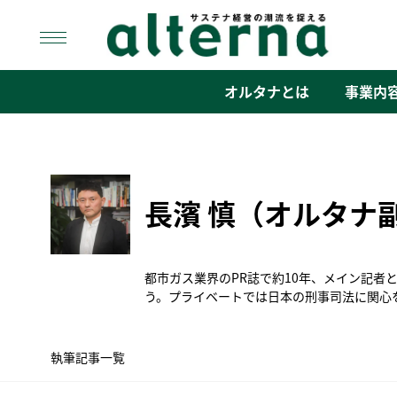
Skip
to
content
オルタナ
「サステナ経営」の潮流を捉える
オルタナとは
事業内
長濱 慎（オルタナ
都市ガス業界のPR誌で約10年、メイン記者
う。プライベートでは日本の刑事司法に関心
執筆記事一覧