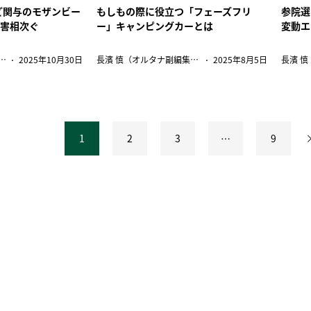
など関与のモザンビー
もしもの際に役立つ「フェーズフリ
参院選
侵害相次ぐ
ー」キャンピングカーとは
変動エ
慎（オルタナ副編集長）
2025年10月30日
長濱 慎（オルタナ副編集長）
2025年8月5日
1
2
3
…
9
投
稿
の
ペ
ー
ジ
送