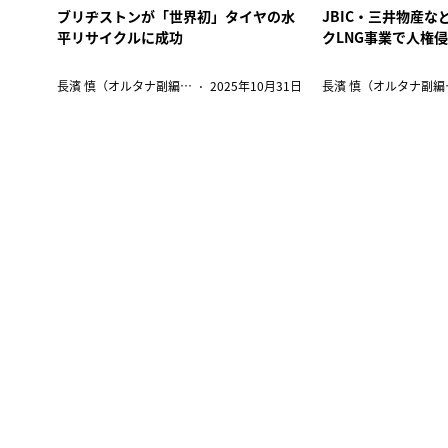
ブリヂストンが「世界初」タイヤの水
JBIC・三井物産
平リサイクルに成功
クLNG事業で人権
長濱 慎（オルタナ副編集長）
2025年10月31日
長濱 