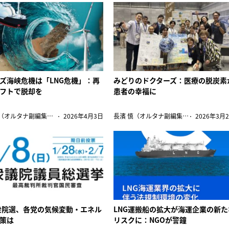
ズ海峡危機は「LNG危機」：再
みどりのドクターズ：医療の脱炭素
フトで脱却を
患者の幸福に
長濱 慎（オルタナ副編集長）
2026年4月3日
長濱 慎（オルタナ副編集長）
2026年3月
6衆院選、各党の気候変動・エネル
LNG運搬船の拡大が海運企業の新た
策は
リスクに：NGOが警鐘