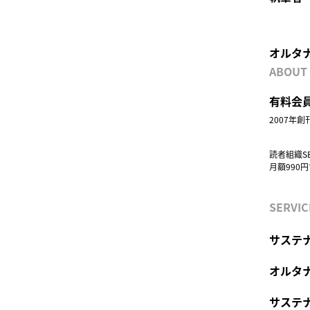
オルタ
ABOUT
有料会員
2007年
読者組織S
月額990
SERVIC
サステナ
オルタ
サステ