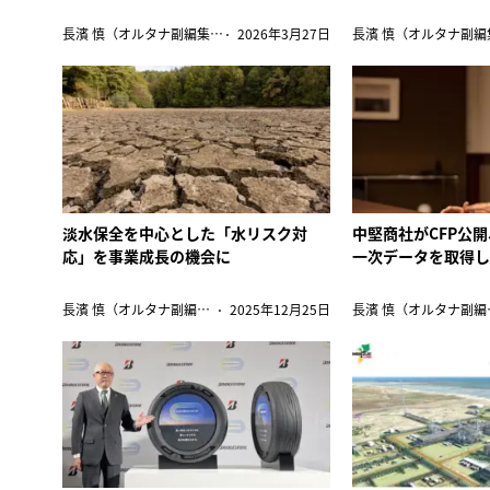
長濱 慎（オルタナ副編集長）
2026年3月27日
淡水保全を中心とした「水リスク対
中堅商社がCFP公
応」を事業成長の機会に
一次データを取得
長濱 慎（オルタナ副編集長）
2025年12月25日
長濱 