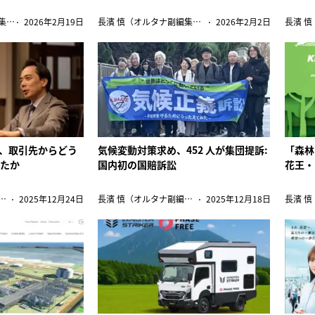
長濱 慎（オルタナ副編集長）
2026年2月19日
長濱 慎（オルタナ副編集長）
2026年2月2日
開、取引先からどう
気候変動対策求め、452 人が集団提訴:
「森林
したか
国内初の国賠訴訟
花王・
慎（オルタナ副編集長）
2025年12月24日
長濱 慎（オルタナ副編集長）
2025年12月18日