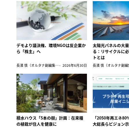
デモより議決権、環境NGOは反企業か
太陽光パネルの大
ら「株主」へ
る：リサイクルに必
トとは
長濱 慎（オルタナ副編集長）
2026年6月30日
積水ハウス「5本の樹」計画：在来種
「2050年再エネ8
の植栽が住人を健康に
大総長らビジョン