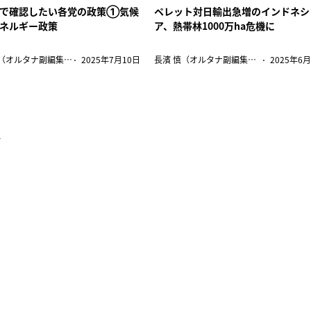
で確認したい各党の政策①気候
ペレット対日輸出急増のインドネシ
ネルギー政策
ア、熱帯林1000万ha危機に
長濱 慎（オルタナ副編集長）
2025年7月10日
長濱 慎（オルタナ副編集長）
2025年6