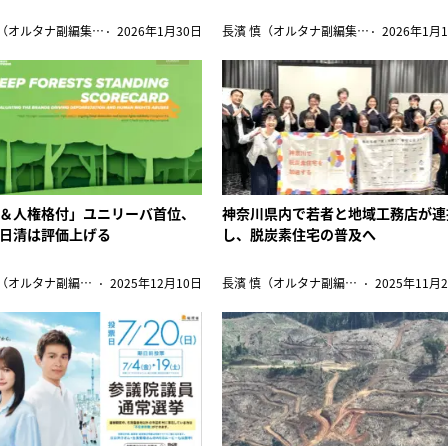
長濱 慎（オルタナ副編集長）
2026年1月30日
長濱 慎（オルタナ副編集長）
2026年1月
＆人権格付」ユニリーバ首位、
神奈川県内で若者と地域工務店が連
日清は評価上げる
し、脱炭素住宅の普及へ
長濱 慎（オルタナ副編集長）
2025年12月10日
長濱 慎（オルタナ副編集長）
2025年11月