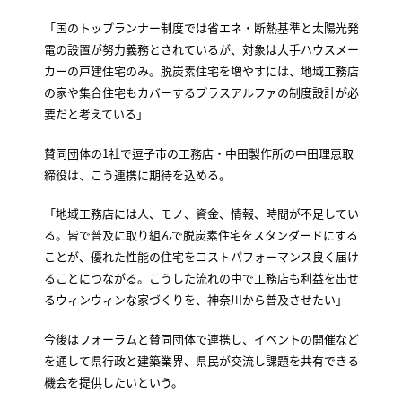
「国のトップランナー制度では省エネ・断熱基準と太陽光発
電の設置が努力義務とされているが、対象は大手ハウスメー
カーの戸建住宅のみ。脱炭素住宅を増やすには、地域工務店
の家や集合住宅もカバーするプラスアルファの制度設計が必
要だと考えている」
賛同団体の1社で逗子市の工務店・中田製作所の中田理恵取
締役は、こう連携に期待を込める。
「地域工務店には人、モノ、資金、情報、時間が不足してい
る。皆で普及に取り組んで脱炭素住宅をスタンダードにする
ことが、優れた性能の住宅をコストパフォーマンス良く届け
ることにつながる。こうした流れの中で工務店も利益を出せ
るウィンウィンな家づくりを、神奈川から普及させたい」
今後はフォーラムと賛同団体で連携し、イベントの開催など
を通して県行政と建築業界、県民が交流し課題を共有できる
機会を提供したいという。