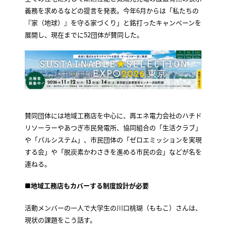
義務を求めるなどの提言を発表。今年6月からは「私たちの
『家（地球）』を守る家づくり」と銘打ったキャンペーンを
展開し、現在までに52団体が賛同した。
賛同団体には地域工務店を中心に、再エネ電力会社のハチド
リソーラーやあつぎ市民発電所、協同組合の「生活クラブ」
や「パルシステム」、市民団体の「ゼロエミッションを実現
する会」や「脱炭素かわさきを進める市民の会」などが名を
連ねる。
■地域工務店もカバーする制度設計が必要
活動メンバーの一人で大学生の川口桃瑚（ももこ）さんは、
現状の課題をこう話す。