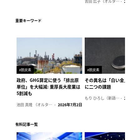
吉田 広子（オルタナ輪番編集長）
2026年6
重要キーワード
#脱炭素
#脱炭素
政府、GHG算定に使う「排出原
その異名は「白い金」、リ
単位」を大幅減: 重厚長大産業は
に二つの課題
5割減も
もり ひろし（新語ウォッチャー）
2023年7
池田 真隆 （オルタナ輪番編集長）
2026年7月2日
有料記事一覧