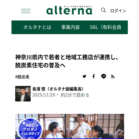
Skip
to
ログイン
content
検
オルタナとは
事業内容
SBL（有料会員向けサ
索
神奈川県内で若者と地域工務店が連携し、
脱炭素住宅の普及へ
#脱炭素
長濱 慎（オルタナ副編集長）
2025/11/26
約2分で読める