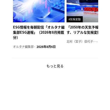
#気候変動
ESG情報を毎朝配信「オルタナ編
「2050年の天気予報 Ver.
集部ESG速報」（2026年8月掲載
す、リアルな気候変動の影
分）
北村（宮子）佳代子（オルタナ輪番編集長）
2026年
オルタナ編集部
2026年8月6日
もっと見る