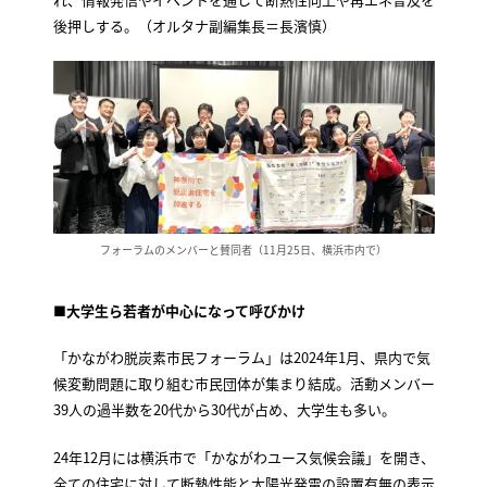
後押しする。（オルタナ副編集長＝長濱慎）
フォーラムのメンバーと賛同者（11月25日、横浜市内で）
■大学生ら若者が中心になって呼びかけ
「かながわ脱炭素市民フォーラム」は2024年1月、県内で気
候変動問題に取り組む市民団体が集まり結成。活動メンバー
39人の過半数を20代から30代が占め、大学生も多い。
24年12月には横浜市で「かながわユース気候会議」を開き、
全ての住宅に対して断熱性能と太陽光発電の設置有無の表示