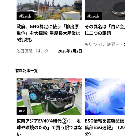
#脱炭素
#脱炭素
政府、GHG算定に使う「排出原
その異名は「白い金」、リ
単位」を大幅減: 重厚長大産業は
に二つの課題
5割減も
もり ひろし（新語ウォッチャー）
2023年7
池田 真隆 （オルタナ輪番編集長）
2026年7月2日
有料記事一覧
#EV
東南アジアEV40%時代②：「地
ESG情報を毎朝配信「オル
球や環境のため」で買う訳ではな
集部ESG速報」（2026年8
い
分）