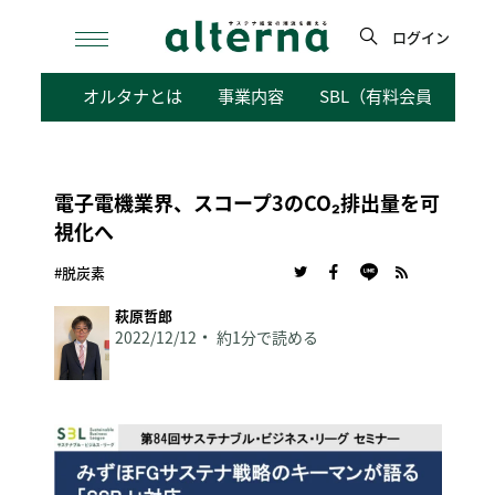
Skip
to
ログイン
content
検
オルタナとは
事業内容
SBL（有料会員向けサ
索
電子電機業界、スコープ3のCO₂排出量を可
視化へ
#脱炭素
萩原哲郎
2022/12/12
約1分で読める