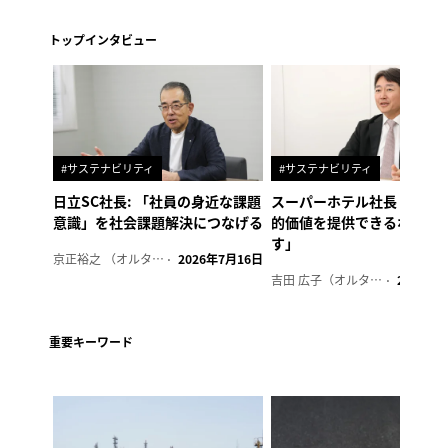
トップインタビュー
#サステナビリティ
#サステナビリティ
日立SC社長: 「社員の身近な課題
スーパーホテル社長「地域
意識」を社会課題解決につなげる
的価値を提供できるホテル
す」
京正裕之 （オルタナ副編集長）
2026年7月16日
吉田 広子（オルタナ輪番編集長）
2026年6
重要キーワード