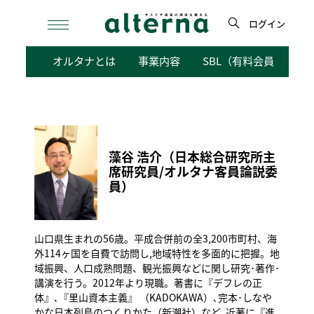
Skip
to
ログイン
content
検
オルタナとは
事業内容
SBL（有料会員向けサ
索
藻谷 浩介（日本総合研究所主
席研究員/オルタナ客員論説委
員）
山口県生まれの56歳。平成合併前の全3,200市町村、海
外114ヶ国を自費で訪問し,地域特性を多面的に把握。地
域振興、人口成熟問題、観光振興などに関し研究･著作･
講演を行う。2012年より現職。著書に『デフレの正
体』､『里山資本主義』 （KADOKAWA）､完本･しなや
かな日本列島のつくりかた（新潮社）など｡近著に『進