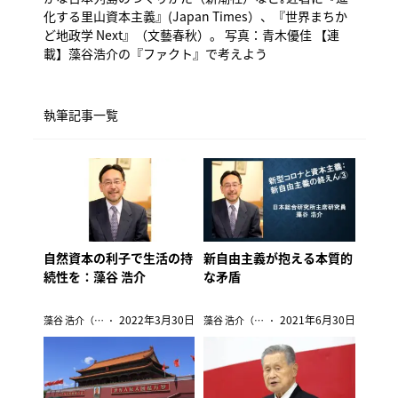
化する里山資本主義』(Japan Times）、『世界まちか
ど地政学 Next』（文藝春秋）。 写真：青木優佳
【連
載】藻谷浩介の『ファクト』で考えよう
執筆記事一覧
自然資本の利子で生活の持
新自由主義が抱える本質的
続性を：藻谷 浩介
な矛盾
2022年3月30日
2021年6月30日
藻谷 浩介（日本総合研究所主席研究員/オルタナ客員論説委員）
藻谷 浩介（日本総合研究所主席研究員/オルタナ客員論説委員）