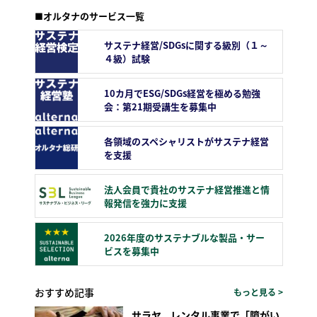
■オルタナのサービス一覧
サステナ経営/SDGsに関する級別（１～
４級）試験
10カ月でESG/SDGs経営を極める勉強
会：第21期受講生を募集中
各領域のスペシャリストがサステナ経営
を支援
法人会員で貴社のサステナ経営推進と情
報発信を強力に支援
2026年度のサステナブルな製品・サー
ビスを募集中
おすすめ記事
もっと見る >
サラヤ、レンタル事業で「障がい