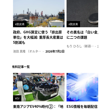
#脱炭素
#脱炭素
政府、GHG算定に使う「排出原
その異名は「白い金」、リ
単位」を大幅減: 重厚長大産業は
に二つの課題
5割減も
もり ひろし（新語ウォッチャー）
2023年7
池田 真隆 （オルタナ輪番編集長）
2026年7月2日
有料記事一覧
#EV
東南アジアEV40%時代②：「地
ESG情報を毎朝配信「オル