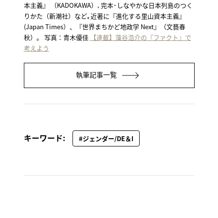
本主義』 （KADOKAWA）､完本･しなやかな日本列島のつく
りかた（新潮社）など｡近著に『進化する里山資本主義』
(Japan Times）、『世界まちかど地政学 Next』（文藝春
秋）。 写真：青木優佳
【連載】藻谷浩介の『ファクト』で
考えよう
執筆記事一覧
キーワード:
#ジェンダー/DE＆I