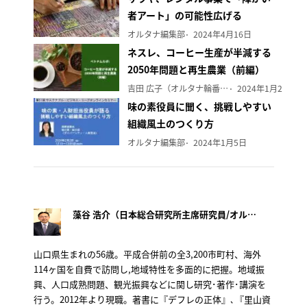
者アート」の可能性広げる
オルタナ編集部
2024年4月16日
ネスレ、コーヒー生産が半減する
2050年問題と再生農業（前編）
吉田 広子（オルタナ輪番編集長）
2024年1月29日
味の素役員に聞く、挑戦しやすい
組織風土のつくり方
オルタナ編集部
2024年1月5日
藻谷 浩介（日本総合研究所主席研究員/オルタナ客員論説委員）
山口県生まれの56歳。平成合併前の全3,200市町村、海外
114ヶ国を自費で訪問し,地域特性を多面的に把握。地域振
興、人口成熟問題、観光振興などに関し研究･著作･講演を
行う。2012年より現職。著書に『デフレの正体』､『里山資