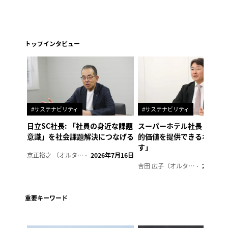
トップインタビュー
#サステナビリティ
#サステナビリティ
日立SC社長: 「社員の身近な課題
スーパーホテル社長「地域
意識」を社会課題解決につなげる
的価値を提供できるホテル
す」
京正裕之 （オルタナ副編集長）
2026年7月16日
吉田 広子（オルタナ輪番編集長）
2026年6
重要キーワード