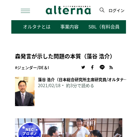
Skip
to
ログイン
content
検
オルタナとは
事業内容
SBL（有料会員向けサ
索
森発言が示した問題の本質（藻谷 浩介）
#ジェンダー/DE＆I
藻谷 浩介（日本総合研究所主席研究員/オルタナ客員論説委員）
2021/02/18
約3分で読める