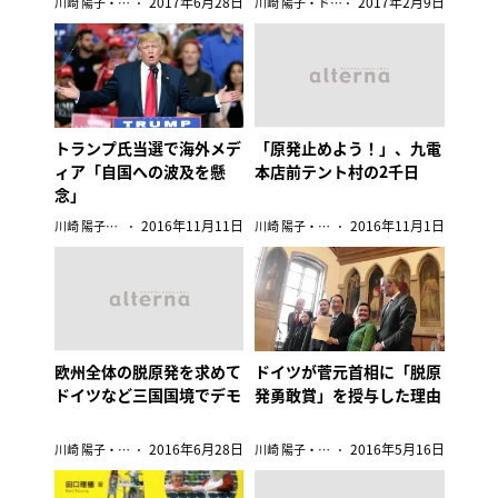
2017年6月28日
2017年2月9日
川崎 陽子・ドイツ
川崎 陽子・ドイツ
トランプ氏当選で海外メデ
「原発止めよう！」、九電
ィア「自国への波及を懸
本店前テント村の2千日
念」
2016年11月11日
2016年11月1日
川崎 陽子・ドイツ
川崎 陽子・ドイツ
欧州全体の脱原発を求めて
ドイツが菅元首相に「脱原
ドイツなど三国国境でデモ
発勇敢賞」を授与した理由
2016年6月28日
2016年5月16日
川崎 陽子・ドイツ
川崎 陽子・ドイツ