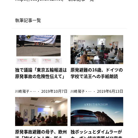
執筆記事一覧
独で議論「東京五輪報道は
原発避難の16歳、ドイツの
原発事故の危険性伝えて」
学校で法王への手紙朗読
2019年10月7日
2019年6月13日
川崎 陽子・ドイツ
川崎 陽子・ドイツ
原発事故避難の母子、欧州
独ボッシュとダイムラーが
で「被ばくと人権」訴え
カーボン排出実質ゼロ宣言