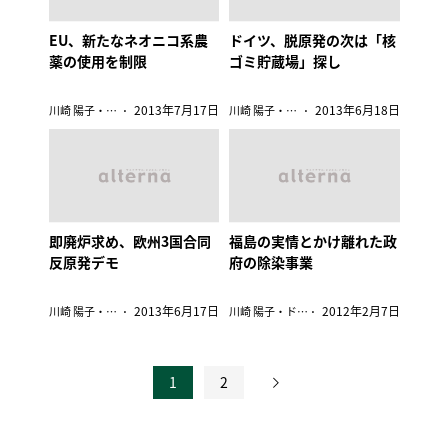
EU、新たなネオニコ系農
ドイツ、脱原発の次は「核
薬の使用を制限
ゴミ貯蔵場」探し
2013年7月17日
2013年6月18日
川崎 陽子・ドイツ
川崎 陽子・ドイツ
即廃炉求め、欧州3国合同
福島の実情とかけ離れた政
反原発デモ
府の除染事業
2013年6月17日
2012年2月7日
川崎 陽子・ドイツ
川崎 陽子・ドイツ
1
2
投
稿