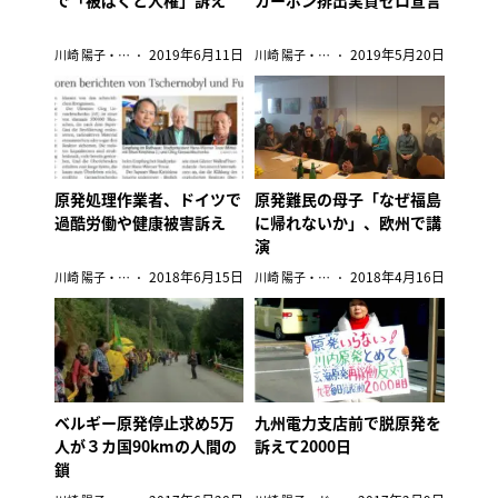
2019年6月11日
2019年5月20日
川崎 陽子・ドイツ
川崎 陽子・ドイツ
原発処理作業者、ドイツで
原発難民の母子「なぜ福島
過酷労働や健康被害訴え
に帰れないか」、欧州で講
演
2018年6月15日
2018年4月16日
川崎 陽子・ドイツ
川崎 陽子・ドイツ
ベルギー原発停止求め5万
九州電力支店前で脱原発を
人が３カ国90kmの人間の
訴えて2000日
鎖