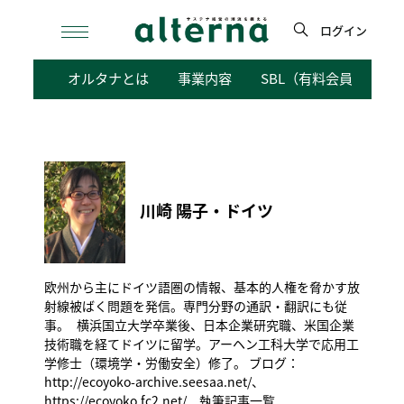
Skip
to
ログイン
content
検
オルタナとは
事業内容
SBL（有料会員向けサ
索
川崎 陽子・ドイツ
欧州から主にドイツ語圏の情報、基本的人権を脅かす放
射線被ばく問題を発信。専門分野の通訳・翻訳にも従
事。 横浜国立大学卒業後、日本企業研究職、米国企業
技術職を経てドイツに留学。アーヘン工科大学で応用工
学修士（環境学・労働安全）修了。 ブログ：
http://ecoyoko-archive.seesaa.net/
、
https://ecoyoko.fc2.net/
執筆記事一覧