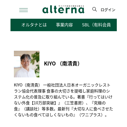
Skip
to
ログイン
content
検
オルタナとは
事業内容
SBL（有料会員向けサ
索
KIYO （南清貴）
KIYO（南清貴） 一般社団法人日本オーガニックレスト
ラン協会代表理事 食事の大切さを提唱し家庭料理のシ
ステム化の普及に取り組んでいる。著書『行ってはいけ
ない外食【10万部突破】』（三笠書房）、『究極の
食』（講談社）等多数。最新刊『大切な人に食べさせた
くないもの食べてほしくないもの』（ワニプラス）。