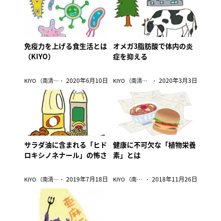
免疫力を上げる食生活とは
オメガ3脂肪酸で体内の炎
（KIYO）
症を抑える
2020年6月10日
2020年3月3日
KIYO （南清貴）
KIYO （南清貴）
サラダ油に含まれる「ヒド
健康に不可欠な「植物栄養
ロキシノネナール」の怖さ
素」とは
2019年7月18日
2018年11月26日
KIYO （南清貴）
KIYO （南清貴）