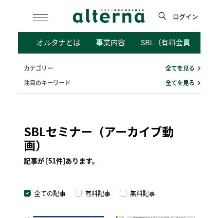
Skip
to
ログイン
content
検
オルタナとは
事業内容
SBL（有料会員向けサ
索
カテゴリー
全てを見る
注目のキーワード
全てを見る
SBLセミナー（アーカイブ動
画）
記事が [51件]あります。
全ての記事
有料記事
無料記事