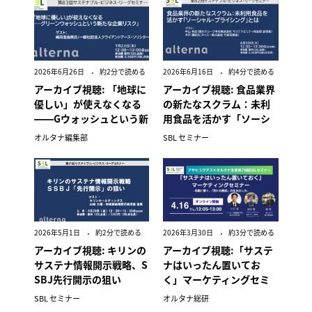
2026年6月26日
約2分で読める
2026年6月16日
約4分で読める
アーカイブ視聴: 「地球に
アーカイブ視聴: 食品業界
優しい」が使えなくなる
の新たなスクラム：未利
――Gウォッシュという新
用食品を活かす「ソーシ
たな企業リスク
ャル・プライシング」と
オルタナ編集部
SBL セミナー
は
2026年5月1日
約2分で読める
2026年3月30日
約3分で読める
アーカイブ視聴: キリンの
アーカイブ視聴:「サステ
サステナ情報開示戦略、S
ナはいったん置いてお
SBJ先行開示の狙い
く」マーケティングセミ
ナー
SBL セミナー
オルタナ総研