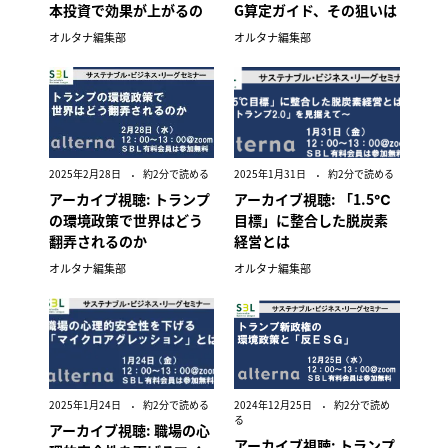
本投資で効果が上がるの
G算定ガイド、その狙いは
か」
オルタナ編集部
オルタナ編集部
2025年2月28日
約2分で読める
2025年1月31日
約2分で読める
アーカイブ視聴: トランプ
アーカイブ視聴: 「1.5℃
の環境政策で世界はどう
目標」に整合した脱炭素
翻弄されるのか
経営とは
オルタナ編集部
オルタナ編集部
2025年1月24日
約2分で読める
2024年12月25日
約2分で読め
る
アーカイブ視聴: 職場の心
アーカイブ視聴: トランプ