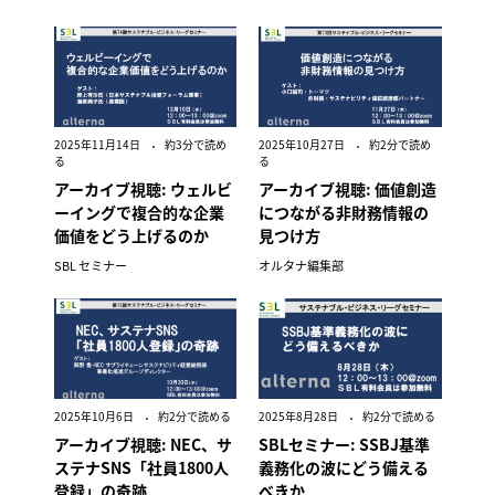
2025年11月14日
約3分で読め
2025年10月27日
約2分で読め
る
る
アーカイブ視聴: ウェルビ
アーカイブ視聴: 価値創造
ーイングで複合的な企業
につながる非財務情報の
価値をどう上げるのか
見つけ方
SBL セミナー
オルタナ編集部
2025年10月6日
約2分で読める
2025年8月28日
約2分で読める
アーカイブ視聴: NEC、サ
SBLセミナー: SSBJ基準
ステナSNS「社員1800人
義務化の波にどう備える
登録」の奇跡
べきか