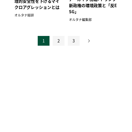
理的安全性を下げるマイ
新政権の環境政策と「反E
クロアグレッションとは
SG」
オルタナ総研
オルタナ編集部
1
2
3
投
稿
の
ペ
ー
ジ
送
り