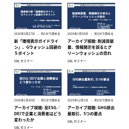
2026年3月27日
約1分で読める
2026年1月30日
約2分で読める
新「環境表示ガイドライ
アーカイブ視聴: 削減貢献
ン」、Gウォッシュ回避の
量、情報開示を誤るとグ
５ポイント
リーンウォッシュの恐れ
SBL セミナー
SBL セミナー
2026年1月30日
約1分で読める
2025年12月1日
約2分で読める
アーカイブ視聴: 反ESG／
アーカイブ視聴: GHG排出
DEIで企業と消費者はどう
量取引、5つの要点
変わったか
SBL セミナー
SBL セミナー