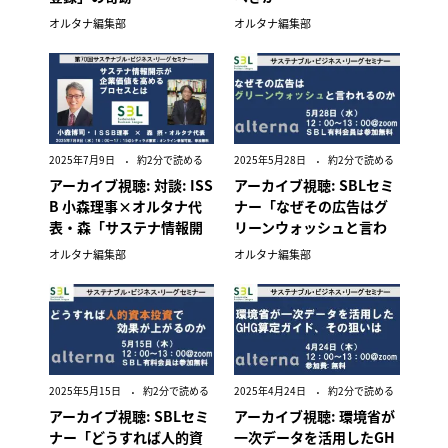
オルタナ編集部
オルタナ編集部
2025年7月9日
約2分で読める
2025年5月28日
約2分で読める
アーカイブ視聴: 対談: ISS
アーカイブ視聴: SBLセミ
B 小森理事×オルタナ代
ナー「なぜその広告はグ
表・森「サステナ情報開
リーンウォッシュと言わ
示が企業価値を高めるプ
れるのか」
オルタナ編集部
オルタナ編集部
ロセスとは」
2025年5月15日
約2分で読める
2025年4月24日
約2分で読める
アーカイブ視聴: SBLセミ
アーカイブ視聴: 環境省が
ナー「どうすれば人的資
一次データを活用したGH