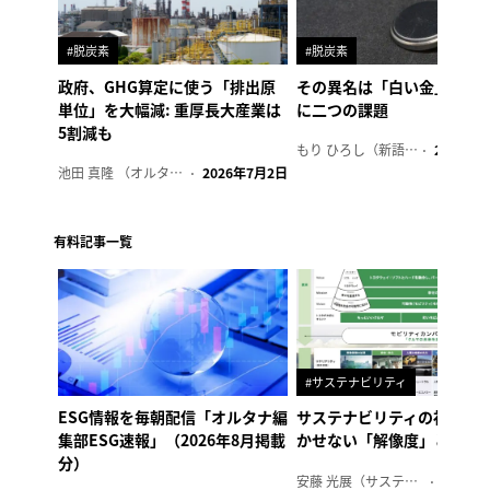
#脱炭素
#脱炭素
政府、GHG算定に使う「排出原
その異名は「白い金」、リ
単位」を大幅減: 重厚長大産業は
に二つの課題
5割減も
もり ひろし（新語ウォッチャー）
2023年7
池田 真隆 （オルタナ輪番編集長）
2026年7月2日
有料記事一覧
#サステナビリティ
ESG情報を毎朝配信「オルタナ編
サステナビリティの社内浸
集部ESG速報」（2026年8月掲載
かせない「解像度」とは
分）
安藤 光展（サステナビリティ・コンサルタント）
2026年