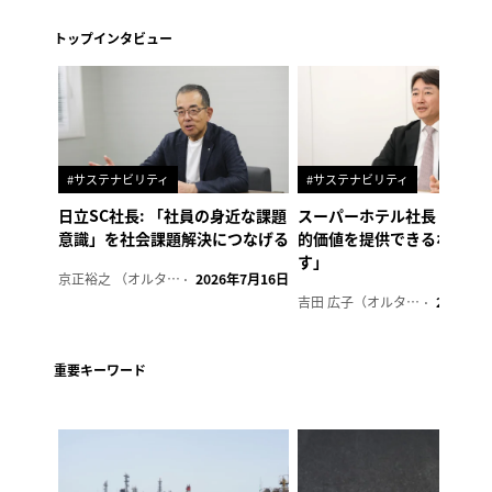
トップインタビュー
#サステナビリティ
#サステナビリティ
日立SC社長: 「社員の身近な課題
スーパーホテル社長「地域
意識」を社会課題解決につなげる
的価値を提供できるホテル
す」
京正裕之 （オルタナ副編集長）
2026年7月16日
吉田 広子（オルタナ輪番編集長）
2026年6
重要キーワード