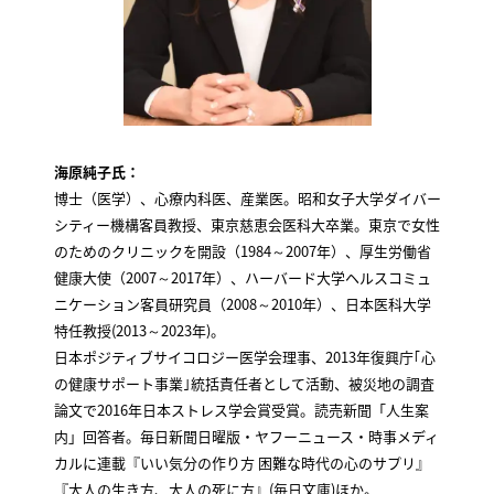
海原純子氏：
博士（医学）、心療内科医、産業医。昭和女子大学ダイバー
シティー機構客員教授、東京慈恵会医科大卒業。東京で女性
のためのクリニックを開設（1984～2007年）、厚生労働省
健康大使（2007～2017年）、ハーバード大学ヘルスコミュ
ニケーション客員研究員（2008～2010年）、日本医科大学
特任教授(2013～2023年)。
日本ポジティブサイコロジー医学会理事、2013年復興庁｢心
の健康サポート事業｣統括責任者として活動、被災地の調査
論文で2016年日本ストレス学会賞受賞。読売新聞「人生案
内」回答者。毎日新聞日曜版・ヤフーニュース・時事メディ
カルに連載『いい気分の作り方 困難な時代の心のサプリ』
『大人の生き方、大人の死に方』(毎日文庫)ほか。