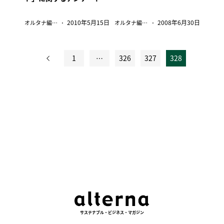
2010年5月15日
2008年6月30日
オルタナ編集部
オルタナ編集部
1
…
326
327
328
投
稿
の
ペ
ー
ジ
送
り
サステナブル・ビジネス・マガジン