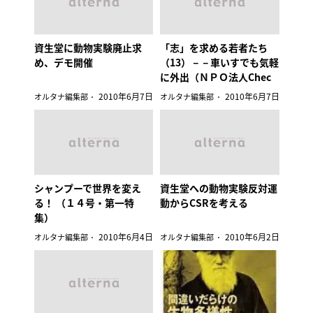
資生堂に動物実験廃止求
「志」を求める若者たち
め、デモ開催
（13）－－車いすでも気軽
に外出（ＮＰＯ法人Chec
k）
2010年6月7日
2010年6月7日
オルタナ編集部
オルタナ編集部
シャンプーで世界を変え
資生堂への動物実験反対運
る！ （１４号・第一特
動からCSRを考える
集）
2010年6月4日
2010年6月2日
オルタナ編集部
オルタナ編集部