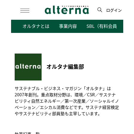
Skip
to
ログイン
content
検
オルタナとは
事業内容
SBL（有料会員向けサ
索
オルタナ編集部
サステナブル・ビジネス・マガジン「オルタナ」は
2007年創刊。重点取材分野は、環境／CSR／サステナ
ビリティ自然エネルギー／第一次産業／ソーシャルイノ
ベーション／エシカル消費などです。サステナ経営検定
やサステナビリティ部員塾も主宰しています。