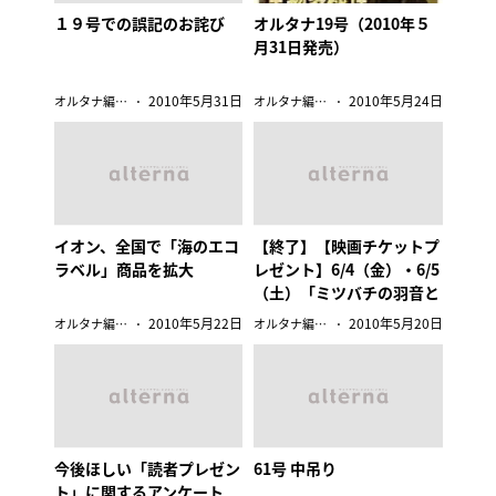
１９号での誤記のお詫び
オルタナ19号（2010年５
月31日発売）
2010年5月31日
2010年5月24日
オルタナ編集部
オルタナ編集部
イオン、全国で「海のエコ
【終了】【映画チケットプ
ラベル」商品を拡大
レゼント】6/4（金）・6/5
（土）「ミツバチの羽音と
地球の回転」鎌中監督のミ
2010年5月22日
2010年5月20日
オルタナ編集部
オルタナ編集部
ニトークイベント付き！
今後ほしい「読者プレゼン
61号 中吊り
ト」に関するアンケート