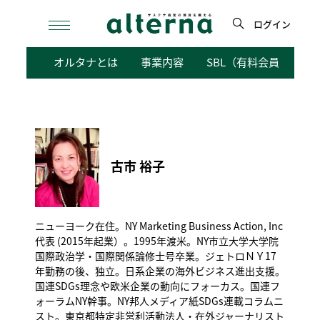
Skip
to
ログイン
content
検
オルタナとは
事業内容
SBL（有料会員向けサ
索
古市 裕子
ニューヨーク在住。NY Marketing Business Action, Inc
代表 (2015年起業）。1995年渡米。NY市立大学大学院
国際政治学・国際関係論修士号卒業。ジェトロＮＹ17
年勤務の後、独立。日系企業の海外ビジネス進出支援。
国連SDGs理念や欧米企業の動向にフォーカス。国連フ
ォーラムNY幹事。NY邦人メディア紙SDGs連載コラムニ
スト。東京都特定非営利活動法人・在外ジャーナリスト