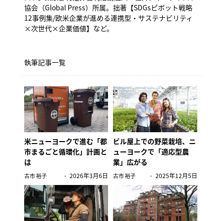
協会（Global Press）所属。拙著【SDGsピボット戦略
12事例集/欧米企業が進める連携型・サステナビリティ
×次世代×企業価値】など。
執筆記事一覧
米ニューヨークで進む「都
ビル屋上での野菜栽培、ニ
市まるごと循環化」計画と
ューヨークで「適応型農
は
業」広がる
2026年3月6日
2025年12月5日
古市 裕子
古市 裕子