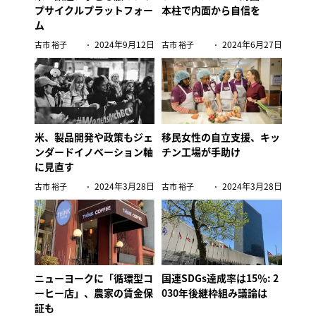
プサイクルプラットフォー
本柱で内面から自信を
ム
2024年9月12日
2024年6月27日
古市 裕子
古市 裕子
米、製品開発や政策もジェ
移民女性の自立支援、キッ
ンダードイノベーション軸
チン工場が手助け
に見直す
2024年3月28日
2024年3月28日
古市 裕子
古市 裕子
ニューヨークに「循環型コ
国連SDGs達成率は15％: 2
ーヒー店」、農家の賃金保
030年後継枠組み議論は
証も