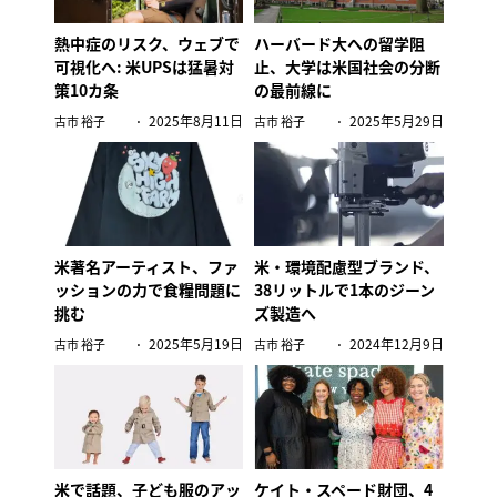
熱中症のリスク、ウェブで
ハーバード大への留学阻
可視化へ: 米UPSは猛暑対
止、大学は米国社会の分断
策10カ条
の最前線に
2025年8月11日
2025年5月29日
古市 裕子
古市 裕子
米著名アーティスト、ファ
米・環境配慮型ブランド、
ッションの力で食糧問題に
38リットルで1本のジーン
挑む
ズ製造へ
2025年5月19日
2024年12月9日
古市 裕子
古市 裕子
米で話題、子ども服のアッ
ケイト・スペード財団、4