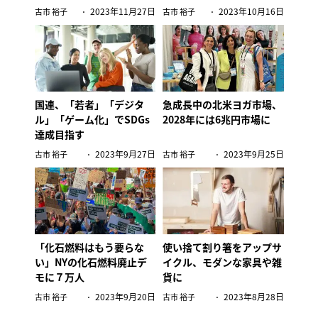
2023年11月27日
2023年10月16日
古市 裕子
古市 裕子
国連、「若者」「デジタ
急成長中の北米ヨガ市場、
ル」「ゲーム化」でSDGs
2028年には6兆円市場に
達成目指す
2023年9月27日
2023年9月25日
古市 裕子
古市 裕子
「化石燃料はもう要らな
使い捨て割り箸をアップサ
い」NYの化石燃料廃止デ
イクル、モダンな家具や雑
モに７万人
貨に
2023年9月20日
2023年8月28日
古市 裕子
古市 裕子