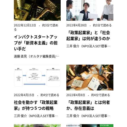
2022年12月12日
約3分で読め
2022年4月28日
約3分で読める
る
「政策起業家」と「社会
インパクトスタートアッ
起業家」は何が違うのか
プが「新資本主義」の担
三井 俊介（NPO法人SET理事長）
い手だ
遠藤 直見（オルタナ編集委員/サステナビリティ経営研究家）
2022年4月15日
約4分で読める
2022年4月8日
約4分で読める
社会を動かす「政策起業
「政策起業家」とは何者
家」が持つ５つの戦略
か、存在意義は
三井 俊介（NPO法人SET理事長）
三井 俊介（NPO法人SET理事長）