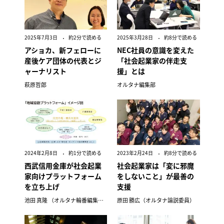
2025年7月3日
約2分で読める
2025年3月28日
約8分で読める
アショカ、新フェローに
NEC社員の意識を変えた
産後ケア団体の代表とジ
「社会起業家の伴走支
ャーナリスト
援」とは
萩原哲郎
オルタナ編集部
2024年2月8日
約1分で読める
2023年2月24日
約8分で読める
西武信用金庫が社会起業
社会起業家は「変に邪魔
家向けプラットフォーム
をしないこと」が最善の
を立ち上げ
支援
池田 真隆 （オルタナ輪番編集長）
原田 勝広（オルタナ論説委員）