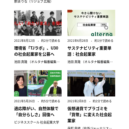
那須 りな（リジョブ 広報）
2021年8月12日
約2分で読める
2021年6月28日
約1分で読める
環境省「TJラボ」、U30
サステナビリティ重要単
の社会起業家を公募へ
語：社会起業家
池田 真隆 （オルタナ輪番編集長）
池田 真隆 （オルタナ輪番編集長）
2021年5月26日
約5分で読める
2021年2月8日
約2分で読める
適応障がい、自然体験で
仮想通貨でプラゴミを
「自分らしさ」回復へ
「貨幣」に変えた社会起
業家
ビジネススクール 社会起業大学
寺町 幸枝（在外ジャーナリスト協会理事）