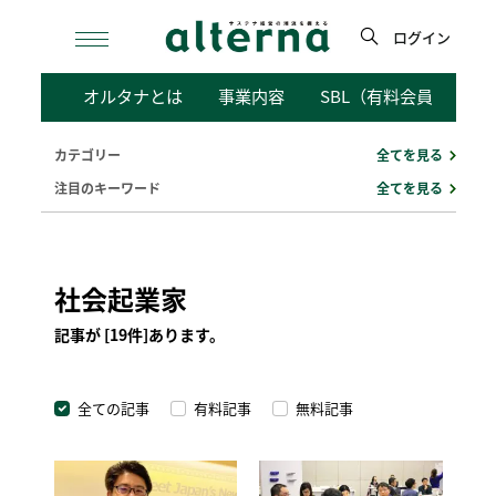
Skip
to
ログイン
content
検
オルタナとは
事業内容
SBL（有料会員向けサ
索
カテゴリー
全てを見る
注目のキーワード
全てを見る
社会起業家
記事が [19件]あります。
全ての記事
有料記事
無料記事