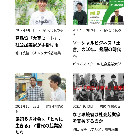
2022年4月8日
約5分で読める
2021年12月24日
約7分で読め
る
高品質「大豆ミート」、
ソーシャルビジネス「土
社会起業家が手掛ける
台」の10年、飛躍の時代
池田 真隆 （オルタナ輪番編集長）
へ
ビジネススクール 社会起業大学
2021年10月25日
約9分で読め
2021年9月3日
約9分で読める
る
なぜ環境省は社会起業家
課題多き社会を「ともに
を支援するのか
生きる」 Z世代の起業家
池田 真隆 （オルタナ輪番編集長）
たち