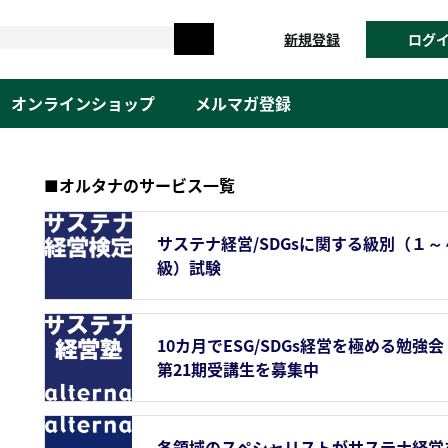
新規登録
ログ
オンラインショップ
メルマガ登録
■オルタナのサービス一覧
サステナ経営/SDGsに関する級別（１～
級）試験
10カ月でESG/SDGs経営を極める勉強会
第21期受講生を募集中
各領域のスペシャリストがサステナ経営