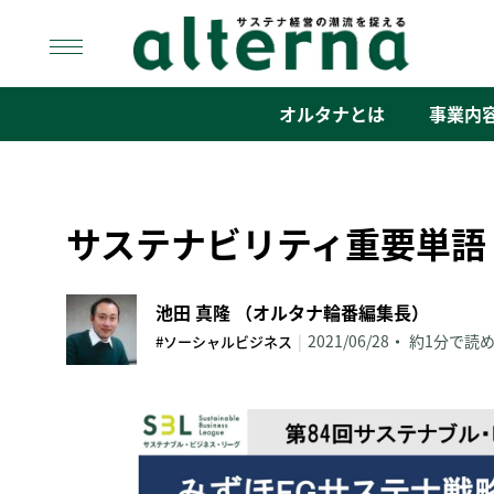
Skip
to
content
オルタナ
「サステナ経営」の潮流を捉える
オルタナとは
事業内
サステナビリティ重要単語
池田 真隆 （オルタナ輪番編集長）
|
2021/06/28
約1分で読
#ソーシャルビジネス