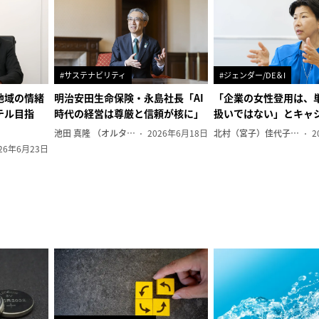
#サステナビリティ
#ジェンダー/DE＆I
地域の情緒
明治安田生命保険・永島社長「AI
「企業の女性登用は、
テル目指
時代の経営は尊厳と信頼が核に」
扱いではない」とキャ
池田 真隆 （オルタナ輪番編集長）
2026年6月18日
北村（宮子）佳代子（オルタナ輪番編集長）
2
26年6月23日