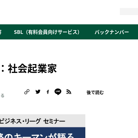
検
索
容
SBL（有料会員向けサービス）
バックナンバー
：社会起業家
後で読む
める