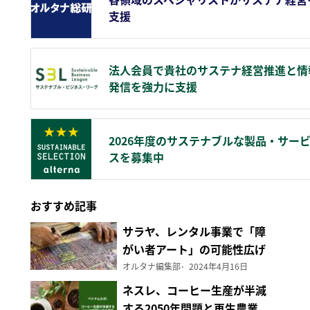
支援
法人会員で貴社のサステナ経営推進と情
発信を強力に支援
2026年度のサステナブルな製品・サー
スを募集中
おすすめ記事
サラヤ、レンタル事業で「障
がい者アート」の可能性広げ
る
オルタナ編集部
2024年4月16日
ネスレ、コーヒー生産が半減
する2050年問題と再生農業