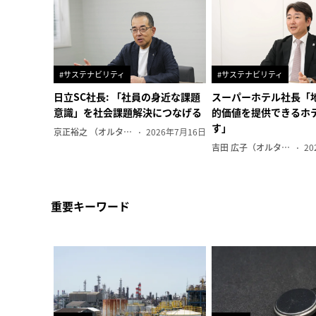
#サステナビリティ
#サステナビリティ
日立SC社長: 「社員の身近な課題
スーパーホテル社長「
意識」を社会課題解決につなげる
的価値を提供できるホ
す」
京正裕之 （オルタナ副編集長）
2026年7月16日
吉田 広子（オルタナ輪番編集長）
20
重要キーワード