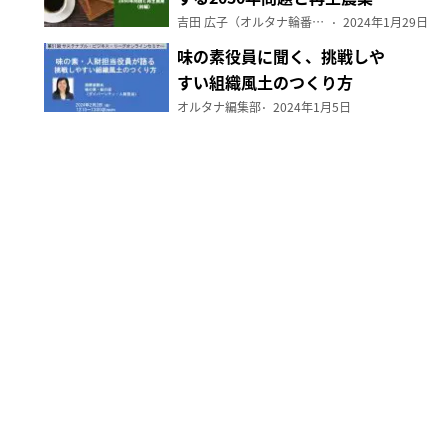
（前編）
吉田 広子（オルタナ輪番編集長）
2024年1月29日
味の素役員に聞く、挑戦しや
すい組織風土のつくり方
オルタナ編集部
2024年1月5日