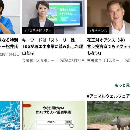
#サステナビリティ
#ガバナンス
単なる特別
キーワードは「ストーリー性」：
花王対オアシス（中）
シー松井氏
TBSが再エネ事業に踏み出した理
言う投資家でもアクテ
由とは
もない」
026年6月1日
長濱 慎（オルタナ副編集長）
2026年5月21日
吉田 広子（オルタナ輪番編集長）
20
もっと見
#アニマルウェルフェア