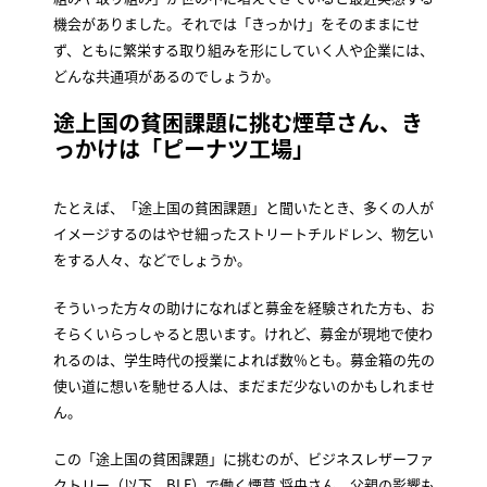
機会がありました。それでは「きっかけ」をそのままにせ
ず、ともに繁栄する取り組みを形にしていく人や企業には、
どんな共通項があるのでしょうか。
途上国の貧困課題に挑む煙草さん、き
っかけは「ピーナツ工場」
たとえば、「途上国の貧困課題」と聞いたとき、多くの人が
イメージするのはやせ細ったストリートチルドレン、物乞い
をする人々、などでしょうか。
そういった方々の助けになればと募金を経験された方も、お
そらくいらっしゃると思います。けれど、募金が現地で使わ
れるのは、学生時代の授業によれば数％とも。募金箱の先の
使い道に想いを馳せる人は、まだまだ少ないのかもしれませ
ん。
この「途上国の貧困課題」に挑むのが、ビジネスレザーファ
クトリー（以下、BLF）で働く煙草 将央さん。父親の影響も