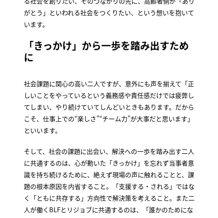
る社会を創りたい、そのつながりの先に、高齢者側が「あり
がとう」といわれる社会をつくりたい、という想いを抱いて
います。
「きっかけ」から一歩を踏み出すため
に
社会課題に関心の高い二人ですが、意外にも声を揃えて「正
しいことをやっているという義務感や責任感だけでは疲弊し
てしまい、やり続けていてしんどいときもあります。だから
こそ、仕事上での“楽しさ”“チーム力”が大事だと思います」
といいます。
そして、社会の課題に出会い、解決への一歩を踏み出す二人
に共通するのは、心が動いた「きっかけ」を忘れず当事者意
識を持ち続けるために、絶えず現場の声に触れることと、課
題の根本原因を内省すること。「支援する・される」ではな
く「ともに共存する」方向性で解決策を考えること。また二
人が働くBLFとリジョブに共通するのは、「誰かのためにな