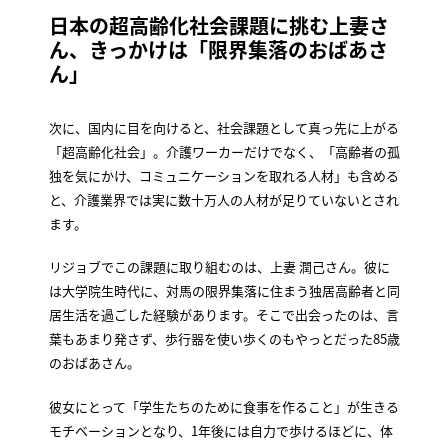
日本の超高齢化社会課題に挑む上妻さ
ん、きっかけは「限界集落のおばあさ
ん」
次に、国内に目を向けると、社会課題として真っ先に上がる
「超高齢化社会」。介護ワーカーだけでなく、「高齢者の孤
独を気にかけ、コミュニケーションを取れる人材」も含める
と、介護業界では実に数十万人の人材が足りていないとされ
ます。
リジョブでこの課題に取り組むのは、上妻 潤己さん。彼に
は大学院生時代に、対馬の限界集落に住まう独居高齢者と同
居生活を過ごした経験があります。そこで出会ったのは、言
葉もあまり発さず、歩行器を使い歩くのもやっとだった85歳
のおばあさん。
彼女にとって「学生たちのために食事を作ること」が生きる
モチベーションとなり、1年後には自力で歩けるほどに、体