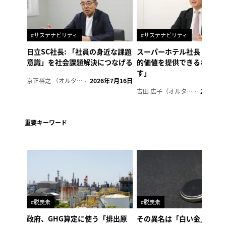
#サステナビリティ
#サステナビリティ
日立SC社長: 「社員の身近な課題
スーパーホテル社長「地域
意識」を社会課題解決につなげる
的価値を提供できるホテル
す」
京正裕之 （オルタナ副編集長）
2026年7月16日
吉田 広子（オルタナ輪番編集長）
2026年6
重要キーワード
#脱炭素
#脱炭素
政府、GHG算定に使う「排出原
その異名は「白い金」、リ