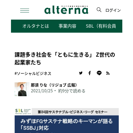
Skip
to
ログイン
content
検
オルタナとは
事業内容
SBL（有料会員向けサ
索
課題多き社会を「ともに生きる」 Z世代の
起業家たち
#ソーシャルビジネス
那須 りな（リジョブ 広報）
2021/10/25
約9分で読める