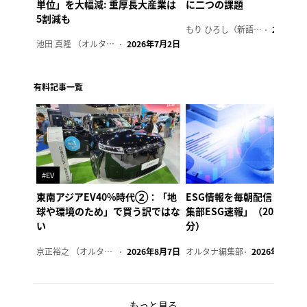
単位」を大幅減: 重厚長大産業は
に二つの課題
5割減も
もり ひろし（新語ウォッチャー）
2023年7
池田 真隆 （オルタナ輪番編集長）
2026年7月2日
有料記事一覧
#EV
東南アジアEV40%時代②：「地
ESG情報を毎朝配信「オル
球や環境のため」で買う訳ではな
集部ESG速報」（2026年8
い
分）
京正裕之 （オルタナ副編集長）
2026年8月7日
オルタナ編集部
2026年8月7日
もっと見る