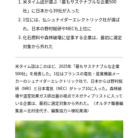
米タイム誌が選ぶ「最もサステナブルな企業500
社」に日本から39社が入った
1位には、仏シュナイダーエレクトリック社が選ば
れ、日本の野村総研やNECも上位に
化石燃料や森林破壊に従事する企業は、最初に選定
対象から外れた
米タイム誌はこのほど、2025年「最もサステナブルな企業
500社」を発表した。1位はフランスの電気・産業機器メー
カーのシュナイダーエレクトリック社で、日本からは野村総
研（NRI）と日本電気（NEC）がトップ10に入った。森林破
壊や温室効果ガス排出量の視点でネガティブリストに入って
いる企業は、最初に選定対象から外れた。（オルタナ輪番編
集長＝北村佳代子、編集協力＝植松美海）