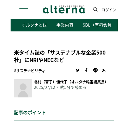
Skip
to
ログイン
content
検
オルタナとは
事業内容
SBL（有料会員向けサ
索
米タイム誌の「サステナブルな企業500
社」にNRIやNECなど
#サステナビリティ
北村（宮子）佳代子（オルタナ輪番編集長）
2025/07/12
約5分で読める
記事のポイント