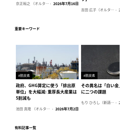
京正裕之 （オルタナ副編集長）
2026年7月16日
吉田 広子（オルタナ輪番編集長）
2026年6
重要キーワード
#脱炭素
#脱炭素
政府、GHG算定に使う「排出原
その異名は「白い金」、リ
単位」を大幅減: 重厚長大産業は
に二つの課題
5割減も
もり ひろし（新語ウォッチャー）
2023年7
池田 真隆 （オルタナ輪番編集長）
2026年7月2日
有料記事一覧