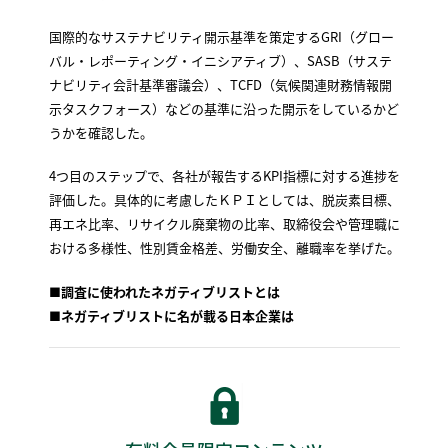
国際的なサステナビリティ開示基準を策定するGRI（グロー
バル・レポーティング・イニシアティブ）、SASB（サステ
ナビリティ会計基準審議会）、TCFD（気候関連財務情報開
示タスクフォース）などの基準に沿った開示をしているかど
うかを確認した。
4つ目のステップで、各社が報告するKPI指標に対する進捗を
評価した。具体的に考慮したＫＰＩとしては、脱炭素目標、
再エネ比率、リサイクル廃棄物の比率、取締役会や管理職に
おける多様性、性別賃金格差、労働安全、離職率を挙げた。
■調査に使われたネガティブリストとは
■ネガティブリストに名が載る日本企業は