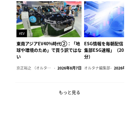
#EV
東南アジアEV40%時代②：「地
ESG情報を毎朝配信「オル
球や環境のため」で買う訳ではな
集部ESG速報」（2026年8
い
分）
京正裕之 （オルタナ副編集長）
2026年8月7日
オルタナ編集部
2026年8月7日
もっと見る