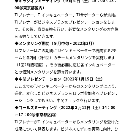
◆キックオフミーティング（９月４日（土）15：00～18：
00＠東京都区内）
TJプレナー、TJインキュベーター、TJサポーターらが集結。
TJプレナーがビジネスプランのプレゼンテーションをしま
す。その後、意見交換を行い、必要なメンタリングの方向性
を深掘りしていきます。
◆メンタリング期間（９月中旬～2022年3月）
TJプレナーはこの期間にTJインキュベーターで構成する2チ
ームと各2回（計4回）のチームメンタリングを実施します
（1回2時間程度）。その後必要に応じ各インキュベーター
との個別メンタリングを適宜行います。
◆中間プレゼンテーション（2022年1月15日（土）
ここまでのTJインキュベーターからのメンタリングにより、
進化、変化したビジネスプランをTJラボ参加者へプレゼンテ
ーションをしてもらい、中間チェックを行います。
◆ゴールズミーティング（2022年３月12日（土）14：00
～17：00＠東京都区内）
TJプレナーがTJインキュベーターからメンタリングを受けた
成果について発表します。ビジネスモデルの実現に向け、ひ