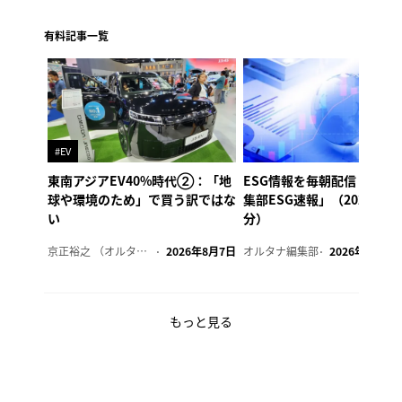
有料記事一覧
#EV
東南アジアEV40%時代②：「地
ESG情報を毎朝配信「オル
球や環境のため」で買う訳ではな
集部ESG速報」（2026年8
い
分）
京正裕之 （オルタナ副編集長）
2026年8月7日
オルタナ編集部
2026年8月7日
もっと見る