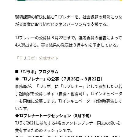
環境課題の解決に挑むTJプレナーを、社会課題の解決につな
がる事業に取り組むビジネスパーソンらで支援する。
TJプレナーの公募は８月22日まで。選考委員の審査によって
4人選出する。審査結果の発表は８月中旬を予定している。
「ＴＪラボ」公式サイト
■「TJラボ」プログラム
◆「TJプレナー」の公募（７月26日～８月22日）
事務局が、「TJラボ」に「TJプレナー」として参加したい若
手起業家を公募します（自薦・他薦可）。TJインキュベータ
ーも同様に公募します。TJインキュベーターは随時募集して
います。
◆TJプレナートークセッション（8月下旬）
TJラボ2021に参加する4名のアントレプレナー同志の想いを
共有するためのセッションです。