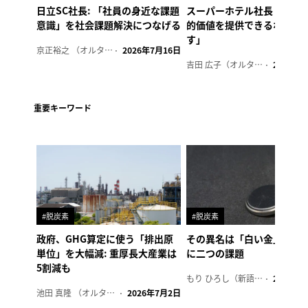
日立SC社長: 「社員の身近な課題
スーパーホテル社長「地域
意識」を社会課題解決につなげる
的価値を提供できるホテル
す」
京正裕之 （オルタナ副編集長）
2026年7月16日
吉田 広子（オルタナ輪番編集長）
2026年6
重要キーワード
#脱炭素
#脱炭素
政府、GHG算定に使う「排出原
その異名は「白い金」、リ
単位」を大幅減: 重厚長大産業は
に二つの課題
5割減も
もり ひろし（新語ウォッチャー）
2023年7
池田 真隆 （オルタナ輪番編集長）
2026年7月2日