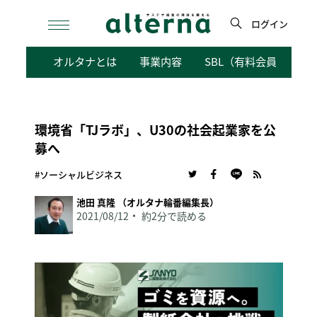
Skip
to
ログイン
content
検
オルタナとは
事業内容
SBL（有料会員向けサ
索
環境省「TJラボ」、U30の社会起業家を公
募へ
#ソーシャルビジネス
池田 真隆 （オルタナ輪番編集長）
2021/08/12
約2分で読める