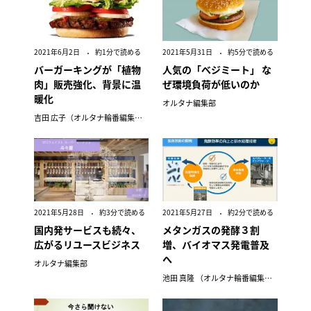
2021年6月2日
約1分で読める
2021年5月31日
約5分で読める
バーガーキングが「植物
人気の「べジミート」 な
肉」販売強化、背景に温
ぜ環境負荷が低いのか
暖化
オルタナ編集部
吉田 広子（オルタナ輪番編集長）
2021年5月28日
約3分で読める
2021年5月27日
約2分で読める
国内発サービスも続々、
メタンガスの発酵３割
広がるリユースビジネス
増、バイオマス発電普及
へ
オルタナ編集部
池田 真隆 （オルタナ輪番編集長）