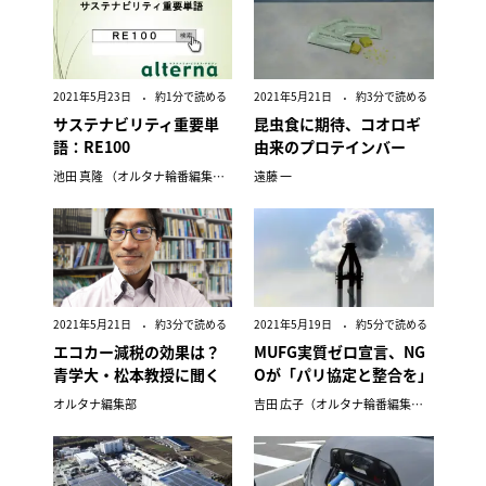
2021年5月23日
約1分で読める
2021年5月21日
約3分で読める
サステナビリティ重要単
昆虫食に期待、コオロギ
語：RE100
由来のプロテインバー
池田 真隆 （オルタナ輪番編集長）
遠藤 一
2021年5月21日
約3分で読める
2021年5月19日
約5分で読める
エコカー減税の効果は？
MUFG実質ゼロ宣言、NG
青学大・松本教授に聞く
Oが「パリ協定と整合を」
オルタナ編集部
吉田 広子（オルタナ輪番編集長）