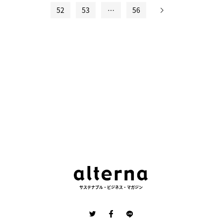
投
52
53
…
56
稿
の
ペ
ー
ジ
送
り
サステナブル・ビジネス・マガジン