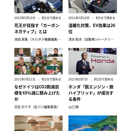
2021年5月19日
約2分で読める
2021年5月18日
約2分で読める
花王が目指す「カーボン
温暖化対策、EV効果は26
ネガティブ」とは
位
池田 真隆 （オルタナ輪番編集長）
清水 和夫（自動車ジャーナリスト）
2021年5月11日
約2分で読める
2021年5月7日
約3分で読める
なぜドイツはCO2削減目
ホンダ「脱エンジン・脱
標を65％減に積み上げた
ハイブリッド」が成功す
か
る条件
羽生 のり子（在パリ編集委員）
山口 勉