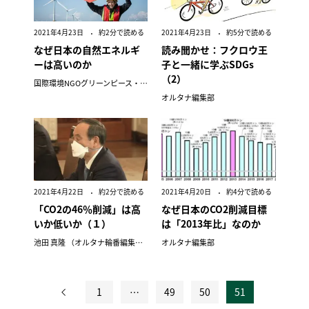
2021年4月23日
約2分で読める
2021年4月23日
約5分で読める
なぜ日本の自然エネルギ
読み聞かせ：フクロウ王
ーは高いのか
子と一緒に学ぶSDGs
（2）
国際環境NGOグリーンピース・ジャパン
オルタナ編集部
2021年4月22日
約2分で読める
2021年4月20日
約4分で読める
「CO2の46％削減」は高
なぜ日本のCO2削減目標
いか低いか（１）
は「2013年比」なのか
池田 真隆 （オルタナ輪番編集長）
オルタナ編集部
1
…
49
50
51