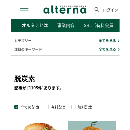
Skip
to
ログイン
content
検
オルタナとは
事業内容
SBL（有料会員向けサ
索
カテゴリー
全てを見る
注目のキーワード
全てを見る
脱炭素
記事が [1105件]あります。
全ての記事
有料記事
無料記事