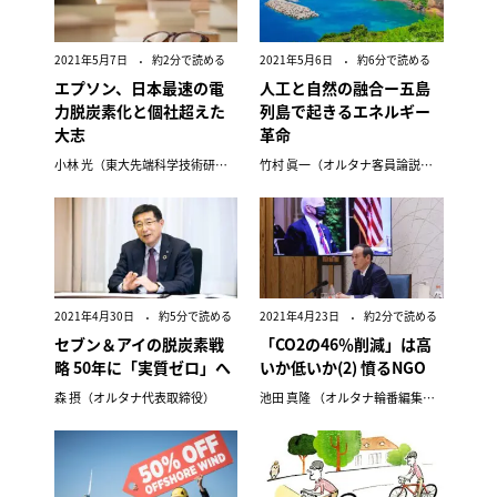
2021年5月7日
約2分で読める
2021年5月6日
約6分で読める
エプソン、日本最速の電
人工と自然の融合ー五島
力脱炭素化と個社超えた
列島で起きるエネルギー
大志
革命
小林 光（東大先端科学技術研究センター研究顧問）
竹村 眞一（オルタナ客員論説委員）
2021年4月30日
約5分で読める
2021年4月23日
約2分で読める
セブン＆アイの脱炭素戦
「CO2の46％削減」は高
略 50年に「実質ゼロ」へ
いか低いか(2) 憤るNGO
森 摂（オルタナ代表取締役）
池田 真隆 （オルタナ輪番編集長）