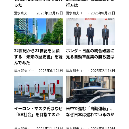
った
行方は
2025年12月19日
2025年8月21日
清水 和夫（自動車ジャーナリスト）
清水 和夫（自動車ジャーナリスト）
22世紀から21世紀を回顧
ホンダ・日産の統合破談に
する「未来の歴史書」を読
見る自動車産業の勝ち筋は
んでみた
2025年6月24日
2025年2月14日
清水 和夫（自動車ジャーナリスト）
清水 和夫（自動車ジャーナリスト）
イーロン・マスク氏はなぜ
米中で進む「自動運転」、
「EV社会」を目指すのか
なぜ日本は遅れているのか
2024年11月28日
2024年9月19日
清水 和夫（自動車ジャーナリスト）
清水 和夫（自動車ジャーナリスト）