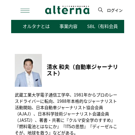
Skip
to
ログイン
content
検
オルタナとは
事業内容
SBL（有料会員向けサ
索
清水 和夫（自動車ジャーナリ
スト）
武蔵工業大学電子通信工学卒、1981年からプロのレー
スドライバーに転向、1988年本格的なジャーナリスト
活動開始、日本自動車ジャーナリスト協会会員
（AJAJ）、日本科学技術ジャーナリスト会議会員
（JASTJ）、著書・共著に『クルマ安全学のすすめ』
『燃料電池とはなにか』『ITSの思想』『ディーゼルこ
そが、地球を救う』などがある。