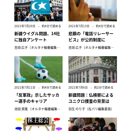
2021年7月20日
約4分で読める
2021年7月13日
約4分で読める
新疆ウイグル問題、14社
悲願の「電話リレーサー
に独自アンケート
ビス」が公的制度に
吉田 広子（オルタナ輪番編集長）
吉田 広子（オルタナ輪番編集長）
2021年7月11日
約4分で読める
2021年7月6日
約2分で読める
「反軍政」示したサッカ
新疆問題：仏検察による
ー選手のキャリア
ユニクロ捜査の背景は
池田 真隆 （オルタナ輪番編集長）
羽生 のり子（在パリ編集委員）