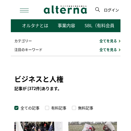
Skip
to
ログイン
content
検
オルタナとは
事業内容
SBL（有料会員向けサ
索
カテゴリー
全てを見る
注目のキーワード
全てを見る
ビジネスと人権
記事が [372件]あります。
全ての記事
有料記事
無料記事