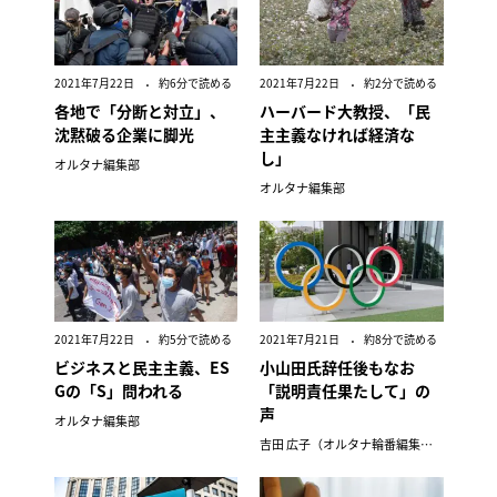
2021年7月22日
約6分で読める
2021年7月22日
約2分で読める
各地で「分断と対立」、
ハーバード大教授、「民
沈黙破る企業に脚光
主主義なければ経済な
し」
オルタナ編集部
オルタナ編集部
2021年7月22日
約5分で読める
2021年7月21日
約8分で読める
ビジネスと民主主義、ES
小山田氏辞任後もなお
Gの「S」問われる
「説明責任果たして」の
声
オルタナ編集部
吉田 広子（オルタナ輪番編集長）