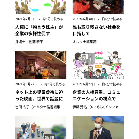
2021年7月5日
約3分で読める
2021年6月30日
約6分で読める
人権に「物言う株主」が
誰も取り残さない社会を
企業の多様性促す
目指して
弁護士・佐藤 暁子
オルタナ編集部
2021年6月22日
約3分で読める
2021年6月22日
約7分で読める
ネット上の児童虐待に迫
企業の人権尊重、コミュ
った映画、世界で話題に
ニケーションの視点で
吉田 広子（オルタナ輪番編集長）
伊藤 芳浩 （NPO法人インフォメーションギャップバスター）