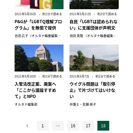
2021年5月26日
約1分で読める
2021年5月21日
約2分で読める
P&Gが「LGBTQ理解プロ
自民「LGBTは認められな
グラム」を無償で提供
い」に支援団体が声明文
吉田 広子（オルタナ輪番編集長）
池田 真隆 （オルタナ輪番編集長）
2021年5月18日
約1分で読める
2021年5月7日
約2分で読める
入管法改正案、廃案へ
ウイグル問題は「取引停
「ここから議論すすめ
止」で片づけてはいけな
て」とNPO
い
オルタナ編集部
弁護士・佐藤 暁子
1
…
16
17
18