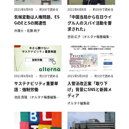
2021年6月9日
約3分で読める
2021年6月8日
約10分で読める
気候変動は人権問題、ES
「中国当局から在日ウイ
GのEとSの関連性
グル人のスパイ活動を要
求された」
弁護士・佐藤 暁子
吉田 広子（オルタナ輪番編集長）
2021年6月6日
約1分で読める
2021年5月26日
約1分で読める
サステナビリティ重要単
入管法改正案「取り下
語：強制労働
げ」背景にSNSと新興メ
ディア
池田 真隆 （オルタナ輪番編集長）
オルタナ編集部