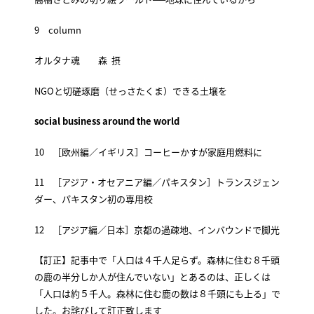
9 column
オルタナ魂 森 摂
NGOと切磋琢磨（せっさたくま）できる土壌を
social business around the world
10 ［欧州編／イギリス］コーヒーかすが家庭用燃料に
11 ［アジア・オセアニア編／パキスタン］トランスジェン
ダー、パキスタン初の専用校
12 ［アジア編／日本］京都の過疎地、インバウンドで脚光
【訂正】記事中で「人口は４千人足らず。森林に住む８千頭
の鹿の半分しか人が住んでいない」とあるのは、正しくは
「人口は約５千人。森林に住む鹿の数は８千頭にも上る」で
した。お詫びして訂正致します