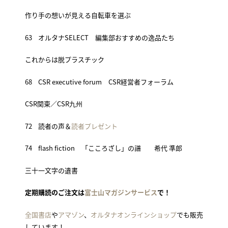
作り手の想いが見える自転車を選ぶ
63 オルタナSELECT 編集部おすすめの逸品たち
これからは脱プラスチック
68 CSR executive forum CSR経営者フォーラム
CSR関東／CSR九州
72 読者の声＆
読者プレゼント
74 flash fiction 「こころざし」の譜 希代 準郎
三十一文字の遺書
定期購読のご注文は
富士山マガジンサービス
で！
全国書店
や
アマゾン
、
オルタナオンラインショップ
でも販売
しています！