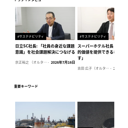
#サステナビリティ
#サステナビリティ
日立SC社長: 「社員の身近な課題
スーパーホテル社長「地域
意識」を社会課題解決につなげる
的価値を提供できるホテル
す」
京正裕之 （オルタナ副編集長）
2026年7月16日
吉田 広子（オルタナ輪番編集長）
2026年6
重要キーワード