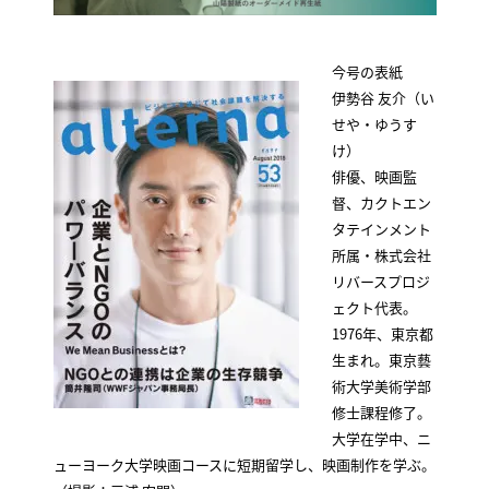
今号の表紙
伊勢谷 友介（い
せや・ゆうす
け）
俳優、映画監
督、カクトエン
タテインメント
所属・株式会社
リバースプロジ
ェクト代表。
1976年、東京都
生まれ。東京藝
術大学美術学部
修士課程修了。
大学在学中、ニ
ューヨーク大学映画コースに短期留学し、映画制作を学ぶ。