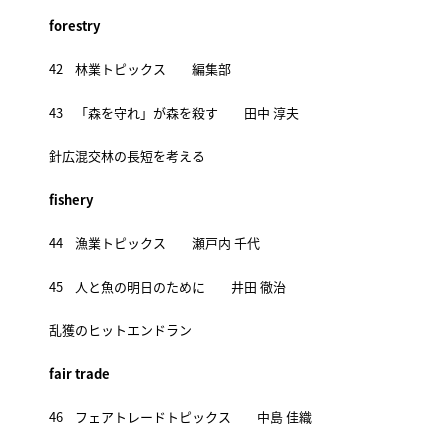
forestry
42 林業トピックス 編集部
43 「森を守れ」が森を殺す 田中 淳夫
針広混交林の長短を考える
fishery
44 漁業トピックス 瀬戸内 千代
45 人と魚の明日のために 井田 徹治
乱獲のヒットエンドラン
fair trade
46 フェアトレードトピックス 中島 佳織