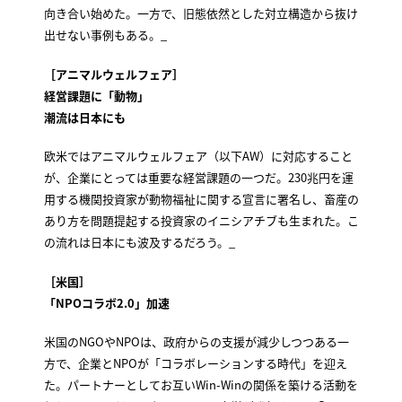
向き合い始めた。一方で、旧態依然とした対立構造から抜け
出せない事例もある。_
［アニマルウェルフェア］
経営課題に「動物」
潮流は日本にも
欧米ではアニマルウェルフェア（以下AW）に対応すること
が、企業にとっては重要な経営課題の一つだ。230兆円を運
用する機関投資家が動物福祉に関する宣言に署名し、畜産の
あり方を問題提起する投資家のイニシアチブも生まれた。こ
の流れは日本にも波及するだろう。_
［米国］
「NPOコラボ2.0」加速
米国のNGOやNPOは、政府からの支援が減少しつつある一
方で、企業とNPOが「コラボレーションする時代」を迎え
た。パートナーとしてお互いWin-Winの関係を築ける活動を