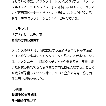
促しているのだ。スタンフォード大学が発行する、「ソーシ
ャルイノベーションレビュー」に寄稿したNPOのマーケティ
ング専門家ピーター・パネペント氏は、こうしたNPOの活
動を「NPOコラボレーション2.0」と呼んでいる。
［フランス］
「アメ」と「ムチ」で
企業の方向転換促す
フランスのNGOは、倫理に反する活動や安全を脅かす活動
をする企業を告発するキャンペーンを張ることが多い。方法
は「アメとムチ」。SNSやメディアで企業を叩き、反響に驚
いた企業が折れてきたら企業の方向転換を支援する。ところ
が政府が準備している法律で、NGOと企業の告発・協力関
係に暗雲が漂い始めた。
［中国］
環境NGOが急成長
多国籍企業動かす