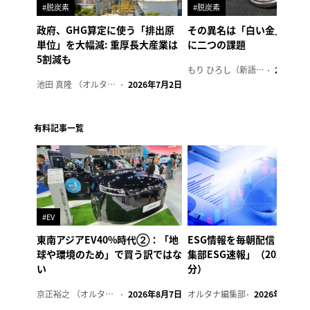
#脱炭素
#脱炭素
政府、GHG算定に使う「排出原
その異名は「白い金」、リ
単位」を大幅減: 重厚長大産業は
に二つの課題
5割減も
もり ひろし（新語ウォッチャー）
2023年7
池田 真隆 （オルタナ輪番編集長）
2026年7月2日
有料記事一覧
#EV
東南アジアEV40%時代②：「地
ESG情報を毎朝配信「オル
球や環境のため」で買う訳ではな
集部ESG速報」（2026年8
い
分）
京正裕之 （オルタナ副編集長）
2026年8月7日
オルタナ編集部
2026年8月7日