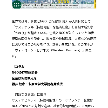
世界では今、企業とNGO（非政府組織）が大同団結して
「サステナブル（持続可能）な経済社会」を目指す新たな
「うねり」が起きている。企業とNGOが対立していた20世
紀型の関係から脱皮し、脱炭素や地球環境、人権などの問題
において独自の基準を作り、影響力を広げる。その旗手が
「ウィ・ミーン・ビジネス（We Mean Business）」同盟
だ。
［コラム］
NGOの存在感顕著
企業は俯瞰視点を
藤井 敏彦・多摩大学大学院客員教授
「対話なき開発」に限界
サステナビリティ（持続可能性）のトップランナー企業は
NGO／NPOとの対話を進め、社会的課題の解決に正面から