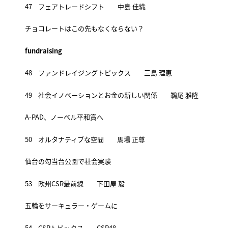
47 フェアトレードシフト 中島 佳織
チョコレートはこの先もなくならない？
fundraising
48 ファンドレイジングトピックス 三島 理恵
49 社会イノベーションとお金の新しい関係 鵜尾 雅隆
A-PAD、ノーベル平和賞へ
50 オルタナティブな空間 馬場 正尊
仙台の勾当台公園で社会実験
53 欧州CSR最前線 下田屋 毅
五輪をサーキュラー・ゲームに
54 CSRトピックス CSR48