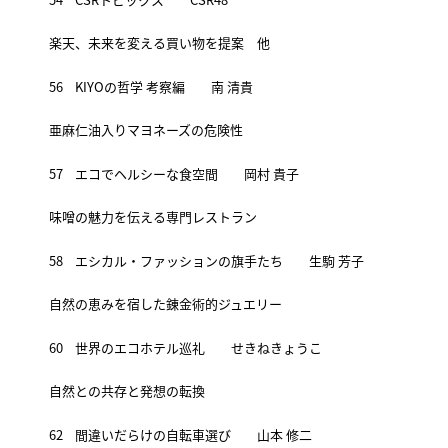
楽天、未来を変える買い物を提案 他
56 KIYOの哲学 考察編 南 清貴
亜麻仁油入りマヨネーズの危険性
57 エコでヘルシーな食空間 岡村 貴子
味噌の魅力を伝える専門レストラン
58 エシカル・ファッションの旗手たち 生駒 芳子
自然の恵みを宿した錬金術的ジュエリー
60 世界のエコホテル巡礼 せきねきょうこ
自然との共存と発想の転換
62 間違いだらけの自転車選び 山本 修二