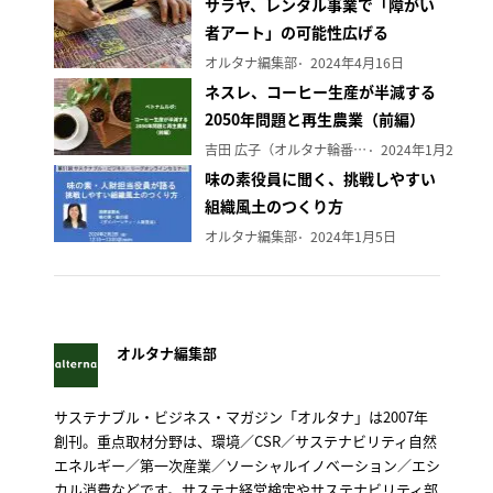
サラヤ、レンタル事業で「障がい
者アート」の可能性広げる
オルタナ編集部
2024年4月16日
ネスレ、コーヒー生産が半減する
2050年問題と再生農業（前編）
吉田 広子（オルタナ輪番編集長）
2024年1月29日
味の素役員に聞く、挑戦しやすい
組織風土のつくり方
オルタナ編集部
2024年1月5日
オルタナ編集部
サステナブル・ビジネス・マガジン「オルタナ」は2007年
創刊。重点取材分野は、環境／CSR／サステナビリティ自然
エネルギー／第一次産業／ソーシャルイノベーション／エシ
カル消費などです。サステナ経営検定やサステナビリティ部