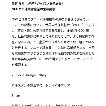
筒井 隆司（ＷＷＦジャパン事務局長）
NGOとの連携は企業の生存競争
NGOと企業のグローバル規模での連携が急速に進んでい
る。その背景について、世界自然保護基金（ＷＷＦ）ジャパ
ン（東京・港）の筒井隆司事務局長は「企業がNGOと組
み、社会的課題に率先して取り組むことで、より持続的な存
在になるため」と、企業が生き残りをかけて取り組んでいる
と分析する。ソニーで33年間、主に海外営業畑を歩み、自身
も電機業界でさまざまな政策渉外活動や対外交渉を経験した
筒井事務局長は今、NGOの立場で新たなパートナーシップ
を模索する。
2 Social Design Gallery
パキスタンの無法地帯、トライバルエリア
8 art
高橋さとみの切り絵ワールド──地球に住んでいるから