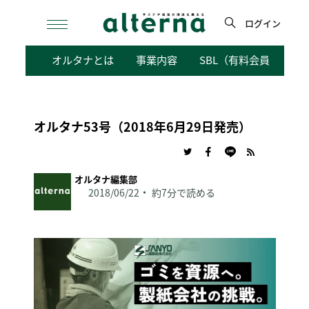
Skip
to
ログイン
content
検
オルタナとは
事業内容
SBL（有料会員向けサ
索
オルタナ53号（2018年6月29日発売）
オルタナ編集部
2018/06/22
約7分で読める