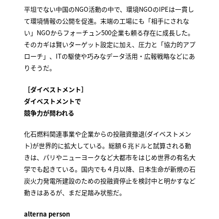
平坦でない中国のNGO活動の中で、環境NGOのIPEは一貫し
て環境情報の公開を促進。末端の工場にも「相手にされな
い」NGOからフォーチュン500企業も頼る存在に成長した。
そのカギは賢いターゲット設定に加え、圧力と「協力的アプ
ローチ」、ITの駆使や巧みなデータ活用・広報戦略などにあ
りそうだ。
［ダイベストメント］
ダイベストメントで
競争力が問われる
化石燃料関連事業や企業からの投融資撤退(ダイベストメン
ト)が世界的に拡大している。総額６兆ドルと試算される動
きは、パリやニューヨークなど大都市をはじめ世界の有名大
学でも起きている。国内でも４月以降、日本生命が新規の石
炭火力発電所建設のための投融資停止を検討中と明かすなど
動きはあるが、まだ足踏み状態だ。
alterna person