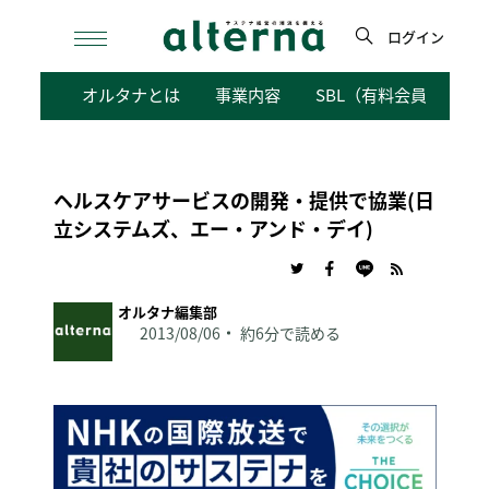
Skip
to
ログイン
content
検
オルタナとは
事業内容
SBL（有料会員向けサ
索
ヘルスケアサービスの開発・提供で協業(日
立システムズ、エー・アンド・デイ)
オルタナ編集部
2013/08/06
約6分で読める