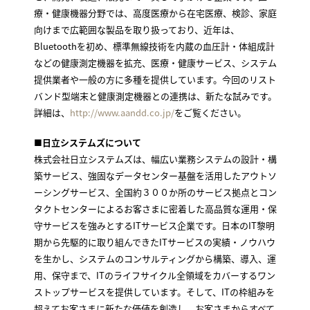
療・健康機器分野では、高度医療から在宅医療、検診、家庭
向けまで広範囲な製品を取り扱っており、近年は、
Bluetoothを初め、標準無線技術を内蔵の血圧計・体組成計
などの健康測定機器を拡充、医療・健康サービス、システム
提供業者や一般の方に多種を提供しています。今回のリスト
バンド型端末と健康測定機器との連携は、新たな試みです。
詳細は、
http://www.aandd.co.jp/
をご覧ください。
■日立システムズについて
株式会社日立システムズは、幅広い業務システムの設計・構
築サービス、強固なデータセンター基盤を活用したアウトソ
ーシングサービス、全国約３００か所のサービス拠点とコン
タクトセンターによるお客さまに密着した高品質な運用・保
守サービスを強みとするITサービス企業です。日本のIT黎明
期から先駆的に取り組んできたITサービスの実績・ノウハウ
を生かし、システムのコンサルティングから構築、導入、運
用、保守まで、ITのライフサイクル全領域をカバーするワン
ストップサービスを提供しています。そして、ITの枠組みを
超えてお客さまに新たな価値を創造し、お客さまからすべて