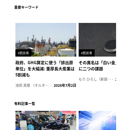
重要キーワード
#脱炭素
#脱炭素
政府、GHG算定に使う「排出原
その異名は「白い金」、リ
単位」を大幅減: 重厚長大産業は
に二つの課題
5割減も
もり ひろし（新語ウォッチャー）
2023年7
池田 真隆 （オルタナ輪番編集長）
2026年7月2日
有料記事一覧