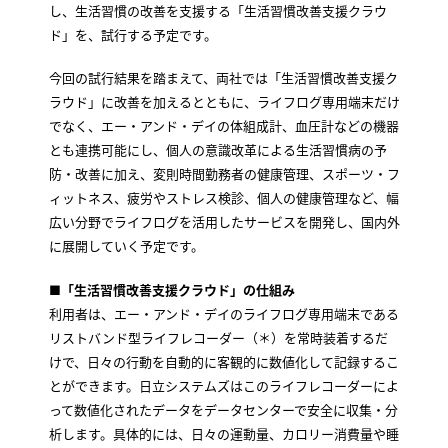
し、生活習慣の改善を支援する「生活習慣改善支援クラウ
ド」を、試行する予定です。
今回の試行結果を踏まえて、両社では「生活習慣改善支援ク
ラウド」に改善を加えるとともに、ライフログ専用端末だけ
でなく、エー・アンド・デイの体組成計、血圧計などの機器
とも連携可能にし、個人の意識改革による生活習慣病の予
防・改善に加え、変則時間勤務者の健康管理、スポーツ・フ
ィットネス、疲労やストレス検診、個人の健康管理など、幅
広い分野でライフログを活用したサービスを開発し、国内外
に展開していく予定です。
■「生活習慣改善支援クラウド」の仕組み
利用者は、エー・アンド・デイのライフログ専用端末である
リストバンド型ライフレコーダー（＊）を常時装着するだ
けで、日々の行動を自動的に客観的に数値化して記録するこ
とができます。日立システムズはこのライフレコーダーによ
って数値化されたデータをデータセンターで安全に収集・分
析します。具体的には、日々の運動量、カロリー消費量や睡