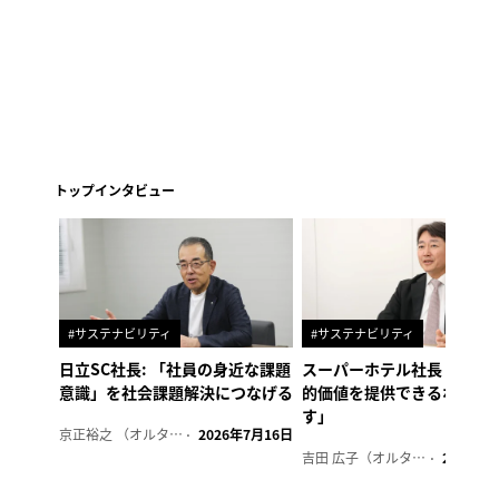
トップインタビュー
#サステナビリティ
#サステナビリティ
日立SC社長: 「社員の身近な課題
スーパーホテル社長「地域
意識」を社会課題解決につなげる
的価値を提供できるホテル
す」
京正裕之 （オルタナ副編集長）
2026年7月16日
吉田 広子（オルタナ輪番編集長）
2026年6