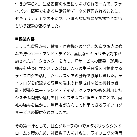
付きが得られ、生活習慣の改善につなげられる一方で、プラ
イバシー情報でもある生活行動データを管理されることに、
セキュリティ面での不安や、心理的な抵抗感が払拭できない
という課題がありました。
■協業内容
こうした背景から、健康・医療機器の開発、製造や販売に強
みを持つエー・アンド・デイと、高度なセキュリティ対策が
施されたデータセンターを有し、ITサービスの開発・運用に
強みを持つ日立システムズは、人々の生活習慣を可視化する
ライフログを活用したヘルスケアの分野で協業しました。ラ
イフログを記録する専用の端末や体組成計などの機器の設
計・製造をエー・アンド・デイが、クラウド技術を利用した
システム開発や運用を日立システムズが担当することで、両
社の強みを生かし、利用者が安心して利用できるライフログ
サービスの提供をめざします。
その第一弾として、日立グループの中でメタボリックシンド
ローム対策のため、社員数千人を対象に、ライフログを活用