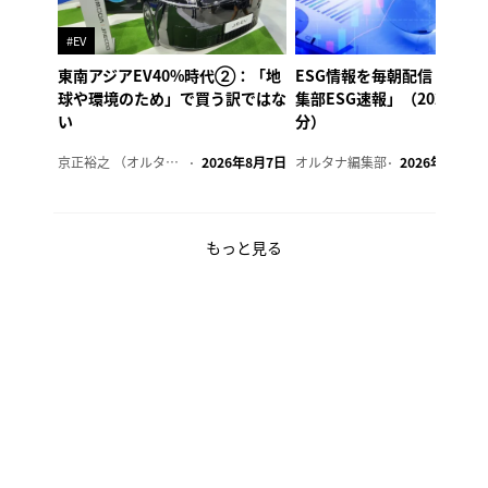
#EV
東南アジアEV40%時代②：「地
ESG情報を毎朝配信「オル
球や環境のため」で買う訳ではな
集部ESG速報」（2026年8
い
分）
京正裕之 （オルタナ副編集長）
2026年8月7日
オルタナ編集部
2026年8月7日
もっと見る