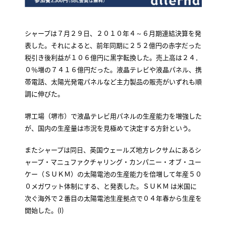
シャープは７月２９日、２０１０年４～６月期連結決算を発
表した。それによると、前年同期に２５２億円の赤字だった
税引き後利益が１０６億円に黒字転換した。売上高は２４．
０％増の７４１６億円だった。液晶テレビや液晶パネル、携
帯電話、太陽光発電パネルなど主力製品の販売がいずれも順
調に伸びた。
堺工場（堺市）で液晶テレビ用パネルの生産能力を増強した
が、国内の生産量は市況を見極めて決定する方針という。
またシャープは同日、英国ウェールズ地方レクサムにあるシ
ャープ・マニュファクチャリング・カンパニー・オブ・ユー
ケー（ＳＵＫＭ）の太陽電池の生産能力を倍増して年産５０
０メガワット体制にする、と発表した。ＳＵＫＭ は米国に
次ぐ海外で２番目の太陽電池生産拠点で０４年春から生産を
開始した。(I)