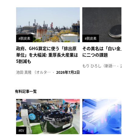
#脱炭素
#脱炭素
政府、GHG算定に使う「排出原
その異名は「白い金」、リ
単位」を大幅減: 重厚長大産業は
に二つの課題
5割減も
もり ひろし（新語ウォッチャー）
2023年7
池田 真隆 （オルタナ輪番編集長）
2026年7月2日
有料記事一覧
#EV