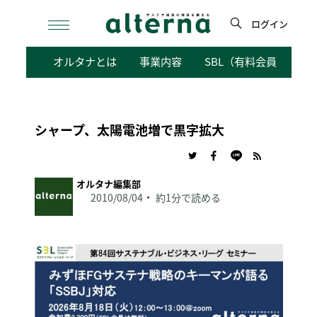
Skip
to
ログイン
content
検
オルタナとは
事業内容
SBL（有料会員向けサ
索
シャープ、太陽電池増で黒字拡大
オルタナ編集部
2010/08/04
約1分で読める