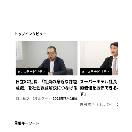
トップインタビュー
#サステナビリティ
#サステナビリティ
日立SC社長: 「社員の身近な課題
スーパーホテル社長「地域
意識」を社会課題解決につなげる
的価値を提供できるホテル
す」
京正裕之 （オルタナ副編集長）
2026年7月16日
吉田 広子（オルタナ輪番編集長）
2026年6
重要キーワード