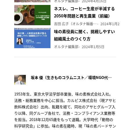
オルタナ編集部
2024年4月16日
ネスレ、コーヒー生産が半減する
2050年問題と再生農業（前編）
吉田 広子（オルタナ輪番編集長）
2024年1月29日
味の素役員に聞く、挑戦しやすい
組織風土のつくり方
オルタナ編集部
2024年1月5日
坂本 優（生きものコラムニスト／環境NGO代表）
1953年生、東京大学法学部卒業後、味の素株式会社入社。
法務・総務業務を中心に担当。カルピス株式会社（現アサヒ
飲料株式会社）出向、転籍を経て、同社のアサヒグループ入
り以降、同グループ各社で、法務・コンプライアンス業務等
を担当。2018年12月65歳をもって退職。大学時代「動物の
科学研究会」に参加。味の素在籍時、現「味の素バードサン