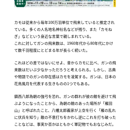
カモは従来から毎年100万羽単位で飛来していると推定され
ている。多くの人名地名神社名などが残り、また「カモね
ぎ」などという身近な言葉で親しまれている。
これに対してガンの飛来数は、1960年代から80年代にかけ
て数千羽程度にとどまる年が長らく続いた。
これほどの差ではないにせよ、昔からカモに比べ、ガンの飛
来数はだいぶ少なかっただろうと考えられる。しかし、古典
や物語でのガンの存在感はカモを凌駕する。ガンは、日本の
花鳥風月を代表する生きものの1つでもある。
鎮西八郎為朝の強弓を恐れ、ガンの群れが彼の館を避けて飛
ぶようになったことから、為朝の館のあった場所が「雁回
山」と呼ばれたこと、八幡太郎義家が上空を行く「雁の乱れ
に伏兵を知り」敵の不意打ちをかわし逆にこれを打ち破った
ことなどは、事実か否かはともかく軍記物でもおなじみだ。