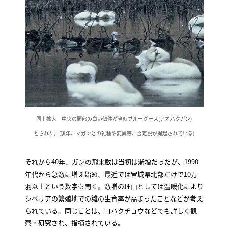
同上拡大 中央の頭部の白い個体が当時ブルーグース(アオハクガン)
とされた。(後年、マガンとの雑種や変異等、否定説が提起されている)
それから40年、ガンの飛来数は当初は漸増だったが、1990
年代から急激に増え始め、最近では宮城県北部だけで10万
羽以上という数字も聞く。激増の理由としては温暖化により
シベリアの繁殖地での雛の生育率が高まったことなどが考え
られている。同じことは、コハクチョウなどでも詳しく観
察・研究され、指摘されている。