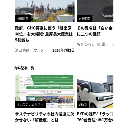
#脱炭素
#脱炭素
政府、GHG算定に使う「排出原
その異名は「白い金」、リ
単位」を大幅減: 重厚長大産業は
に二つの課題
5割減も
もり ひろし（新語ウォッチャー）
2023年7
池田 真隆 （オルタナ輪番編集長）
2026年7月2日
有料記事一覧
#サステナビリティ
#BYD
サステナビリティの社内浸透に欠
BYDの軽EV「ラッコ」、1
かせない「解像度」とは
760台受注: 年1万台の販売