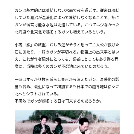
ガンは基本的には凍結しない水面で夜を過ごす。従来は凍結
していた湖沼が温暖化によって凍結しなくなることで、冬に
ガンが宿営可能な水辺は北進している。かつては少なかった
北海道や北東北で越冬するガンも増えているという。
小説「雁」の終盤、むしろ逃がそうと思って主人公が投げた
石にあたり、一羽のガンが事切れる。物語上の出来事とはい
え、これが作者鴎外にとっても、読者にとってもあり得る程
度に、当時は多くのガンが不忍池に来ていたのだろう。
一時はすっかり数を減らし東京から消えたガン。温暖化の影
響も含め、最近になって増加するも日本での越冬地は徐々に
北へとシフトされている。
不忍池でガンが越冬する日は再来するのだろうか。