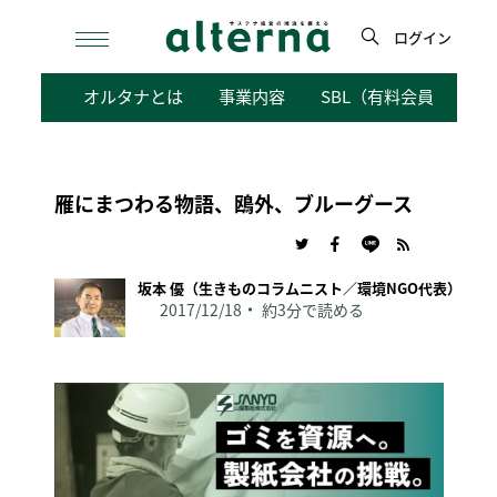
Skip
to
ログイン
content
検
オルタナとは
事業内容
SBL（有料会員向けサ
索
雁にまつわる物語、鴎外、ブルーグース
坂本 優（生きものコラムニスト／環境NGO代表）
2017/12/18
約3分で読める