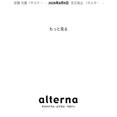
安藤 光展（サステナビリティ・コンサルタント）
2026年8月6日
京正裕之 （オルタナ副編集長）
2026年
もっと見る
サステナブル・ビジネス・マガジン