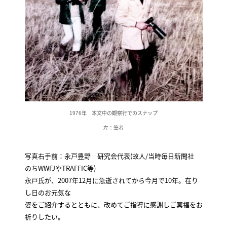
1976年 本文中の観察行でのスナップ
左：筆者
写真右手前：永戸豊野 研究会代表(故人/当時毎日新聞社
のちWWFJやTRAFFIC等)
永戸氏が、2007年12月に急逝されてから今月で10年。在り
し日のお元気な
姿をご紹介するとともに、改めてご指導に感謝しご冥福をお
祈りしたい。