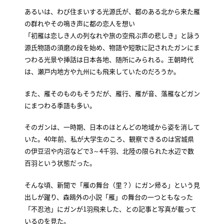
あるいは、わび住まいする光源氏が、都のある北から来た雁
の群れやその鳴き声に都の恋人を想い
「初雁は恋しき人の列なれや旅の空飛ぶ声の悲しき」と詠う
源氏物語の須磨の段を始め、物語や短歌に記されたガンにま
つわる光景や挿話は日本各地、随所にみられる。王朝時代
は、瀬戸内地方や九州にも飛来していたのだろうか。
また、雁そのものもそうだが、雁行、雁が音、落雁などガン
にまつわる季語も多い。
そのガンは、一時期、日本のほとんどの地域から姿を消して
いた。40年前、私が大学生のころ、観察できるのは宮城県
の伊豆沼や内沼などで3～4千羽、北陸の限られた水辺で数
百羽という状態だった。
そんな頃、新聞で「雁の舞台（里？）にガン帰る」という見
出しが躍り、森鴎外の小説「雁」の舞台の一つともなった
「不忍池」にガンが1羽飛来した、との記事と写真が載って
いるのを見た。