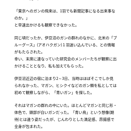
「東京へのガンの飛来は、1羽でも新聞記事になる出来事な
のか。」
と早速出かけるも観察できなかった。
同じ頃だったか、伊豆沼のガンの群れのなかに、北米の「ブ
ルーグース」(アオハクガン)１羽迷い込んでいる、との情報
がもたらされた。
幸い、末席に連なっていた研究会のメンバーたちが観察に出
かけることとなり、私も加えてもらった。
伊豆沼近辺の宿に泊まり2～3日、当時はほぼそこでしか見
られなかった、マガン、ヒシクイなどのガン類を私としては
初めて観察しながら、「青いガン」を探した。
それはマガンの群れの中にいた。ほとんどマガンと同じ形・
体色で、頭部が白いガンだった。「青い鳥」という想像(期
待)とは違う姿だったが、じんわりとした満足感、昂揚感で
全身が包まれた。