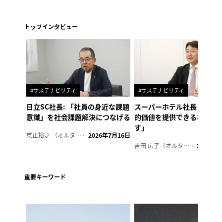
トップインタビュー
#サステナビリティ
#サステナビリティ
日立SC社長: 「社員の身近な課題
スーパーホテル社長「地域
意識」を社会課題解決につなげる
的価値を提供できるホテル
す」
京正裕之 （オルタナ副編集長）
2026年7月16日
吉田 広子（オルタナ輪番編集長）
2026年6
重要キーワード