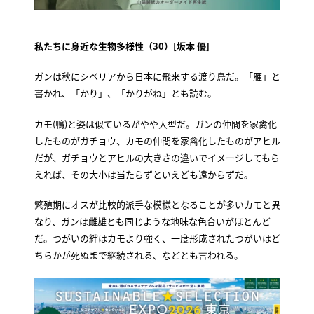
私たちに身近な生物多様性（30）[坂本 優]
ガンは秋にシベリアから日本に飛来する渡り鳥だ。「雁」と
書かれ、「かり」、「かりがね」とも読む。
カモ(鴨)と姿は似ているがやや大型だ。ガンの仲間を家禽化
したものがガチョウ、カモの仲間を家禽化したものがアヒル
だが、ガチョウとアヒルの大きさの違いでイメージしてもら
えれば、その大小は当たらずといえども遠からずだ。
繁殖期にオスが比較的派手な模様となることが多いカモと異
なり、ガンは雌雄とも同じような地味な色合いがほとんど
だ。つがいの絆はカモより強く、一度形成されたつがいはど
ちらかが死ぬまで継続される、などとも言われる。