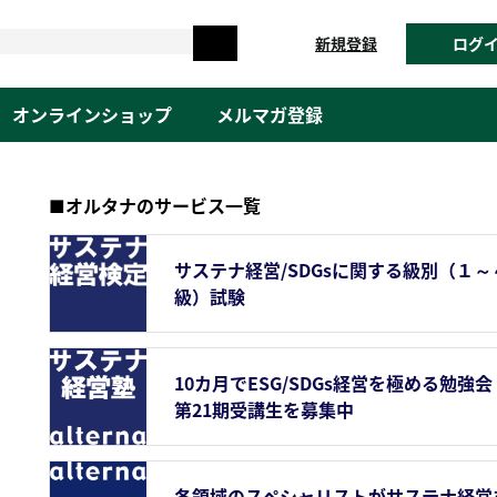
新規登録
ログ
オンラインショップ
メルマガ登録
■オルタナのサービス一覧
サステナ経営/SDGsに関する級別（１～
級）試験
10カ月でESG/SDGs経営を極める勉強会
第21期受講生を募集中
各領域のスペシャリストがサステナ経営