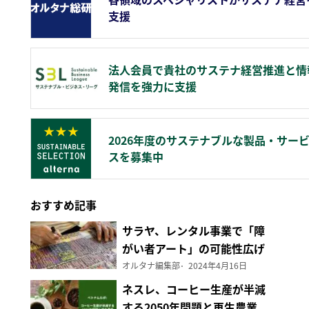
支援
法人会員で貴社のサステナ経営推進と情
発信を強力に支援
2026年度のサステナブルな製品・サー
スを募集中
おすすめ記事
サラヤ、レンタル事業で「障
がい者アート」の可能性広げ
る
オルタナ編集部
2024年4月16日
ネスレ、コーヒー生産が半減
する2050年問題と再生農業