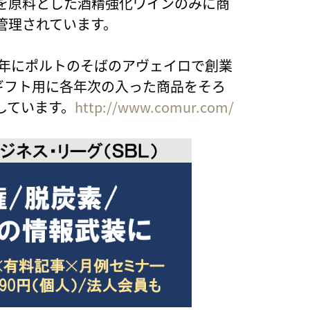
を原料とした酒精強化ワインのみに商
管理されています。
2年にポルトのそばのアヴェイロで創業
やギフト用に各年次の入った商品をそろ
しています。
http://www.comur.com/