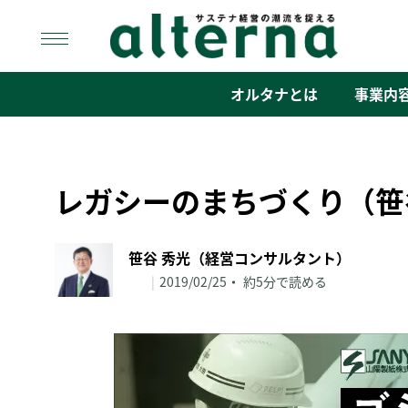
Skip
to
content
オルタナ
「サステナ経営」の潮流を捉える
オルタナとは
事業内
レガシーのまちづくり（笹
笹谷 秀光（経営コンサルタント）
|
2019/02/25
約5分で読める