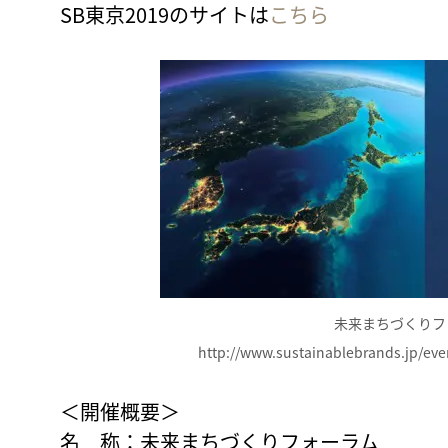
SB東京2019のサイトは
こちら
未来まちづくり
http://www.sustainablebrands.jp/ev
＜開催概要＞
名 称：未来まちづくりフォーラム