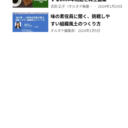
（前編）
吉田 広子（オルタナ輪番編集長）
2024年1月29日
味の素役員に聞く、挑戦しや
すい組織風土のつくり方
オルタナ編集部
2024年1月5日