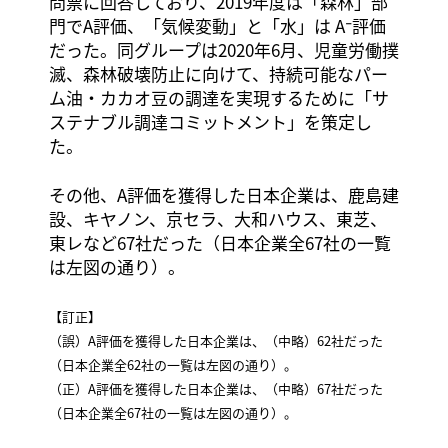
問票に回答しており、2019年度は「森林」部
門でA評価、「気候変動」と「水」は A⁻評価
だった。同グループは2020年6月、児童労働撲
滅、森林破壊防止に向けて、持続可能なパー
ム油・カカオ豆の調達を実現するために「サ
ステナブル調達コミットメント」を策定し
た。
その他、A評価を獲得した日本企業は、鹿島建
設、キヤノン、京セラ、大和ハウス、東芝、
東レなど67社だった（日本企業全67社の一覧
は左図の通り）。
【訂正】
（誤）A評価を獲得した日本企業は、（中略）62社だった
（日本企業全62社の一覧は左図の通り）。
（正）A評価を獲得した日本企業は、（中略）67社だった
（日本企業全67社の一覧は左図の通り）。