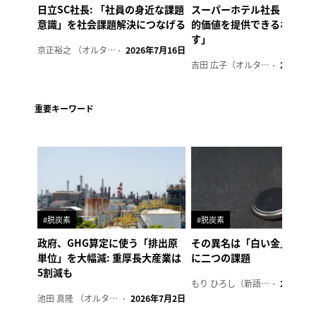
日立SC社長: 「社員の身近な課題
スーパーホテル社長「地域
意識」を社会課題解決につなげる
的価値を提供できるホテル
す」
京正裕之 （オルタナ副編集長）
2026年7月16日
吉田 広子（オルタナ輪番編集長）
2026年6
重要キーワード
#脱炭素
#脱炭素
政府、GHG算定に使う「排出原
その異名は「白い金」、リ
単位」を大幅減: 重厚長大産業は
に二つの課題
5割減も
もり ひろし（新語ウォッチャー）
2023年7
池田 真隆 （オルタナ輪番編集長）
2026年7月2日