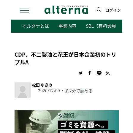
Skip
to
ログイン
content
検
オルタナとは
事業内容
SBL（有料会員向けサ
索
CDP、不二製油と花王が日本企業初のトリ
プルA
松田 ゆきの
2020/12/09
約2分で読める