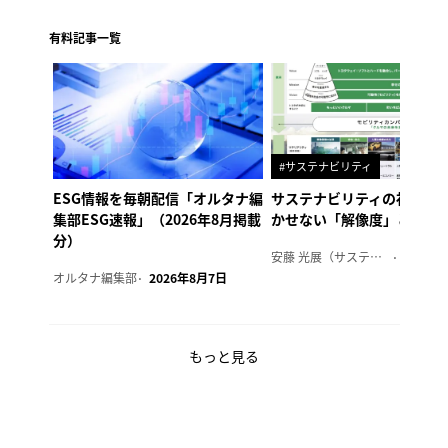
有料記事一覧
#サステナビリティ
ESG情報を毎朝配信「オルタナ編
サステナビリティの社内浸
集部ESG速報」（2026年8月掲載
かせない「解像度」とは
分）
安藤 光展（サステナビリティ・コンサルタント）
2026年
オルタナ編集部
2026年8月7日
もっと見る