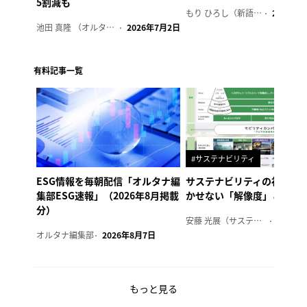
5割減も
もり ひろし（新語ウォッチャー）
2023年7
池田 真隆 （オルタナ輪番編集長）
2026年7月2日
有料記事一覧
#サステナビリティ
ESG情報を毎朝配信「オルタナ編
サステナビリティの社内浸
集部ESG速報」（2026年8月掲載
かせない「解像度」とは
分）
安藤 光展（サステナビリティ・コンサルタント）
2026年
オルタナ編集部
2026年8月7日
もっと見る