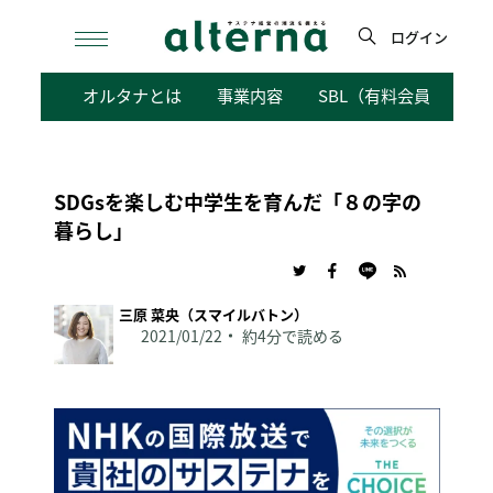
Skip
to
ログイン
content
検
オルタナとは
事業内容
SBL（有料会員向けサ
索
SDGsを楽しむ中学生を育んだ「８の字の
暮らし」
三原 菜央（スマイルバトン）
2021/01/22
約4分で読める