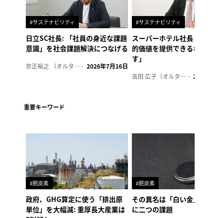
#サステナビリティ
#サステナビリティ
日立SC社長: 「社員の身近な課題
スーパーホテル社長「地域
意識」を社会課題解決につなげる
的価値を提供できるホテル
す」
京正裕之 （オルタナ副編集長）
2026年7月16日
吉田 広子（オルタナ輪番編集長）
2026年6
重要キーワード
#脱炭素
#脱炭素
政府、GHG算定に使う「排出原
その異名は「白い金」、リ
単位」を大幅減: 重厚長大産業は
に二つの課題