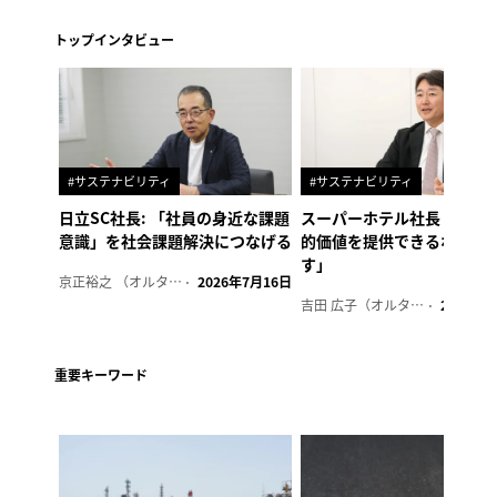
トップインタビュー
#サステナビリティ
#サステナビリティ
日立SC社長: 「社員の身近な課題
スーパーホテル社長「地域
意識」を社会課題解決につなげる
的価値を提供できるホテル
す」
京正裕之 （オルタナ副編集長）
2026年7月16日
吉田 広子（オルタナ輪番編集長）
2026年6
重要キーワード