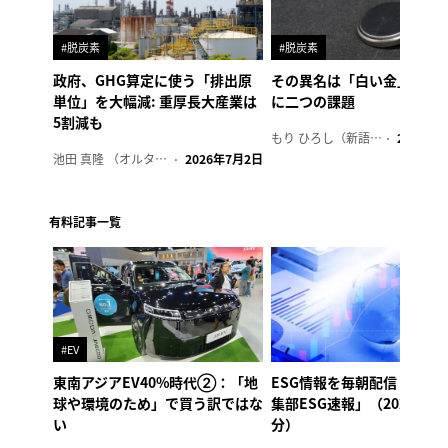
#脱炭素
#脱炭素
政府、GHG算定に使う「排出原
その異名は「白い金」、リ
単位」を大幅減: 重厚長大産業は
に二つの課題
5割減も
もり ひろし（新語ウォッチャー）
2023年7
池田 真隆 （オルタナ輪番編集長）
2026年7月2日
有料記事一覧
#EV
東南アジアEV40%時代②：「地
ESG情報を毎朝配信「オル
球や環境のため」で買う訳ではな
集部ESG速報」（2026年8
い
分）