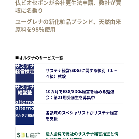
仏ビオセボンが会社更生法申請、数社が買
収に名乗り
ユーグレナの新化粧品ブランド、天然由来
原料を98％使用
■オルタナのサービス一覧
サステナ経営/SDGsに関する級別（１～
４級）試験
10カ月でESG/SDGs経営を極める勉強
会：第21期受講生を募集中
各領域のスペシャリストがサステナ経営
を支援
法人会員で貴社のサステナ経営推進と情