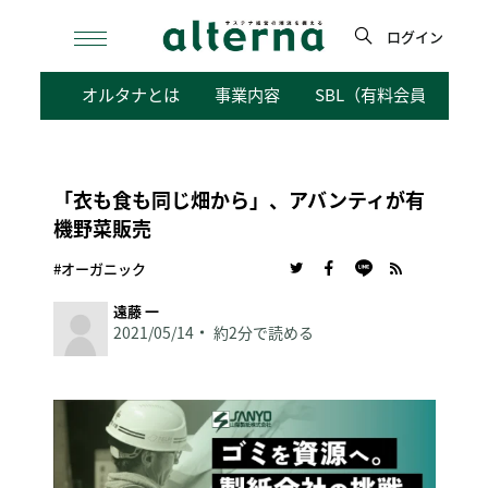
Skip
to
ログイン
content
検
オルタナとは
事業内容
SBL（有料会員向けサ
索
「衣も食も同じ畑から」、アバンティが有
機野菜販売
#オーガニック
遠藤 一
2021/05/14
約2分で読める