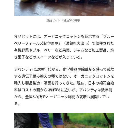
食品セット（税込5400円）
食品セットには、オーガニックコットンも栽培する「ブルー
ベリーフィールズ紀伊国屋」（滋賀県大津市）で収穫された
有機野菜やブルーベリーなど果実、ジャムなど加工製品、焼
き菓子などのスイーツなどが入っている。
アバンティは1990年代から、化学薬品や除草剤を使って栽培
する遺伝子組み換えの種ではない、オーガニックコットンを
輸入し製品製造・販売を行ってきた。現在、日本の綿花自給
率はコストの面からほぼ0％に近いが、アバンティは数年前
から、全国8カ所でオーガニック綿花の栽培も展開してい
る。