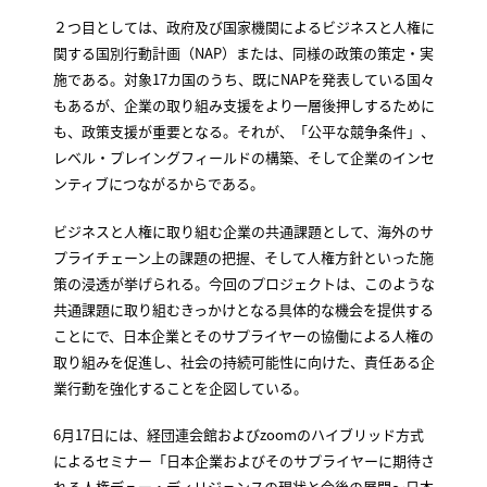
２つ目としては、政府及び国家機関によるビジネスと人権に
関する国別行動計画（NAP）または、同様の政策の策定・実
施である。対象17カ国のうち、既にNAPを発表している国々
もあるが、企業の取り組み支援をより一層後押しするために
も、政策支援が重要となる。それが、「公平な競争条件」、
レベル・プレイングフィールドの構築、そして企業のインセ
ンティブにつながるからである。
ビジネスと人権に取り組む企業の共通課題として、海外のサ
プライチェーン上の課題の把握、そして人権方針といった施
策の浸透が挙げられる。今回のプロジェクトは、このような
共通課題に取り組むきっかけとなる具体的な機会を提供する
ことにで、日本企業とそのサプライヤーの協働による人権の
取り組みを促進し、社会の持続可能性に向けた、責任ある企
業行動を強化することを企図している。
6月17日には、経団連会館およびzoomのハイブリッド方式
によるセミナー「日本企業およびそのサプライヤーに期待さ
れる人権デュー・ディリジェンスの現状と今後の展開〜日本