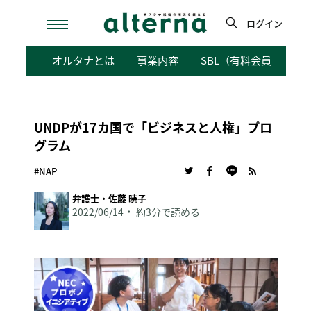
Skip
to
ログイン
content
検
オルタナとは
事業内容
SBL（有料会員向けサ
索
UNDPが17カ国で「ビジネスと人権」プロ
グラム
#NAP
弁護士・佐藤 暁子
2022/06/14
約3分で読める