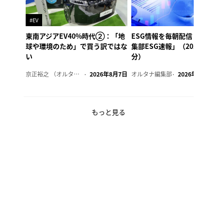
#EV
東南アジアEV40%時代②：「地
ESG情報を毎朝配信「オル
球や環境のため」で買う訳ではな
集部ESG速報」（2026年8
い
分）
京正裕之 （オルタナ副編集長）
2026年8月7日
オルタナ編集部
2026年8月7日
もっと見る