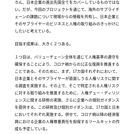
ろん、日本企業の進出先国全てをカバーしているものではな
い。だが、今回のプロジェクトを通じて、海外のサプライチ
ェーンの課題について現場からの情報を共有し、日本企業と
そのサプライヤーのビジネスと人権の取り組みのきっかけに
したいと考えている。
目指す成果は、大きく２つある。
１つ目は、バリューチェーン全体を通じて人権基準の遵守を
確保することにより、コロナ禍からの公正な復興を推進する
ことである。そのために、まず、17カ国それぞれにおいて、
日本企業とそのサプライヤーが直面しうる人権リスクに関す
る調査を実施する。その上で、そこで特定される人権リスク
に対する取り組みを推進するために、人権デュー・ディリジ
ェンスに関する研修の実施、さらに企業への個別ガイダンス
を提供する。この研修及び個別ガイダンスは、17カ国と日本
においてそれぞれ実施する。併せて、コロナ禍以降の経済復
興における企業の人権尊重責任を担保するツールキットの作
成も予定している。