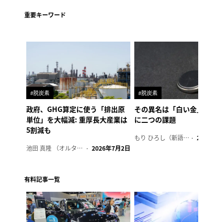
重要キーワード
#脱炭素
#脱炭素
政府、GHG算定に使う「排出原
その異名は「白い金」、リ
単位」を大幅減: 重厚長大産業は
に二つの課題
5割減も
もり ひろし（新語ウォッチャー）
2023年7
池田 真隆 （オルタナ輪番編集長）
2026年7月2日
有料記事一覧