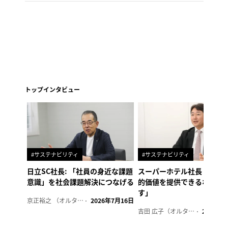
トップインタビュー
#サステナビリティ
#サステナビリティ
日立SC社長: 「社員の身近な課題
スーパーホテル社長「地域
意識」を社会課題解決につなげる
的価値を提供できるホテル
す」
京正裕之 （オルタナ副編集長）
2026年7月16日
吉田 広子（オルタナ輪番編集長）
2026年6