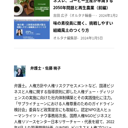
ネスレ、コーヒー生産が半減する
2050年問題と再生農業（前編）
吉田 広子（オルタナ輪番編集長）
2024年1月29日
味の素役員に聞く、挑戦しやすい
組織風土のつくり方
オルタナ編集部
2024年1月5日
弁護士・佐藤 暁子
弁護士。人権方針や人権リスクアセスメントなど、国連ビジ
ネスと人権に関する指導原則に即した人権デュー・ディリジ
ェンスの実施に向けた社内体制構築とその実践強化に注力。
「サプライチェーンにおける人権尊重のためのガイドライン
検討会」委員など政策提言にも取組む。
認定
NPO
法人ヒュ
ーマンライツ・ナウ事務局次長、国際人権
NGO
ビジネスと
人権リソースセンター日本リサーチャー・代表を経て、
2022
年
4
月より国連開発計画（
UNDP
）ビジネスと人権プロジェ