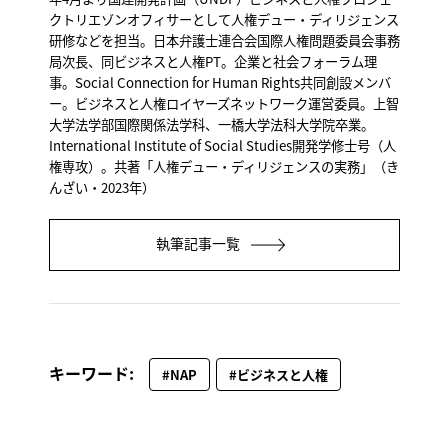
クトリエゾンオフィサーとして人権デュー・ディリジェンス
研修などを担当。
日本弁護士連合会国際人権問題委員会事務
局次長、同ビジネスと人権
PT
。企業と社会フォーラム理
事。
Social Connection for Human Rights
共同創設メンバ
ー。ビジネスと人権ロイヤーズネットワーク運営委員。
上智
大学法学部国際関係法学科、一橋大学法科大学院卒業。
International Institute of Social Studies
開発学修士号（人
権専攻）。共著「人権デュー・ディリジェンスの実務」（き
んざい・
2023
年）
執筆記事一覧
キーワード:
#NAP
#ビジネスと人権