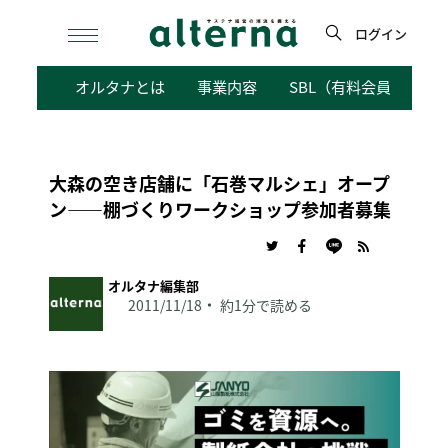
Skip
to
ログイン
content
検
オルタナとは
事業内容
SBL（有料会員向けサ
索
大森の空き店舗に「石巻マルシェ」オープ
ン——棚づくりワークショップ参加者募集
オルタナ編集部
2011/11/18
約1分で読める