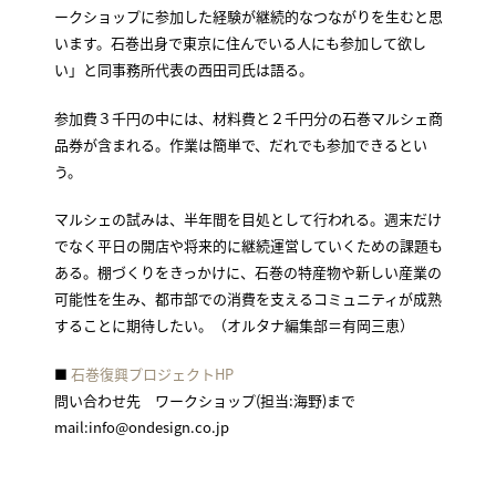
ークショップに参加した経験が継続的なつながりを生むと思
います。石巻出身で東京に住んでいる人にも参加して欲し
い」と同事務所代表の西田司氏は語る。
参加費３千円の中には、材料費と２千円分の石巻マルシェ商
品券が含まれる。作業は簡単で、だれでも参加できるとい
う。
マルシェの試みは、半年間を目処として行われる。週末だけ
でなく平日の開店や将来的に継続運営していくための課題も
ある。棚づくりをきっかけに、石巻の特産物や新しい産業の
可能性を生み、都市部での消費を支えるコミュニティが成熟
することに期待したい。（オルタナ編集部＝有岡三恵）
■
石巻復興プロジェクトHP
問い合わせ先 ワークショップ(担当:海野)まで
mail:info@ondesign.co.jp