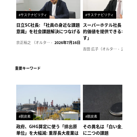
#サステナビリティ
#サステナビリティ
日立SC社長: 「社員の身近な課題
スーパーホテル社長「地域
意識」を社会課題解決につなげる
的価値を提供できるホテル
す」
京正裕之 （オルタナ副編集長）
2026年7月16日
吉田 広子（オルタナ輪番編集長）
2026年6
重要キーワード
#脱炭素
#脱炭素
政府、GHG算定に使う「排出原
その異名は「白い金」、リ
単位」を大幅減: 重厚長大産業は
に二つの課題