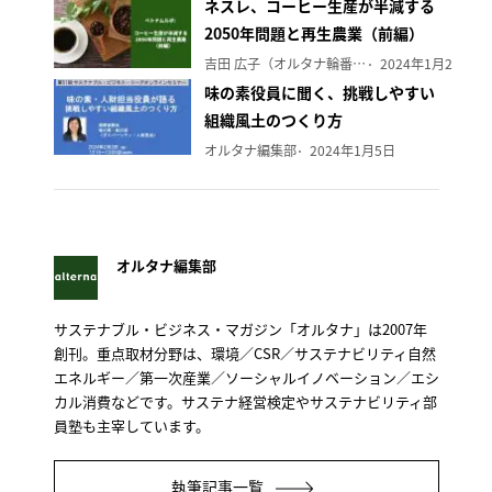
ネスレ、コーヒー生産が半減する
2050年問題と再生農業（前編）
吉田 広子（オルタナ輪番編集長）
2024年1月29日
味の素役員に聞く、挑戦しやすい
組織風土のつくり方
オルタナ編集部
2024年1月5日
オルタナ編集部
サステナブル・ビジネス・マガジン「オルタナ」は2007年
創刊。重点取材分野は、環境／CSR／サステナビリティ自然
エネルギー／第一次産業／ソーシャルイノベーション／エシ
カル消費などです。サステナ経営検定やサステナビリティ部
員塾も主宰しています。
執筆記事一覧