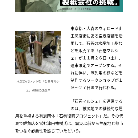
東京都・大森のウィロード山
王商店街にある空き店舗を活
用して、石巻の水産加工品な
どを販売する「石巻マルシ
ェ」が１１月２６日（土）、
週末限定でオープンする。そ
れに伴い、陳列用の棚などを
制作するワークショップが１
木製のパレットを「石巻マルシ
９〜２７日まで行われる。
ェ」の棚に改造中
「石巻マルシェ」を運営する
のは、被災地での継続的な雇
用を重視する有志団体「石巻復興プロジェクト」だ。その代
表で鮮魚店を営む津田祐樹氏は、震災以前から生産地と都市
をつなぐ必要性を感じていたという。