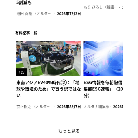
5割減も
もり ひろし（新語ウォッチャー）
2023年7
池田 真隆 （オルタナ輪番編集長）
2026年7月2日
有料記事一覧
#EV
東南アジアEV40%時代②：「地
ESG情報を毎朝配信「オル
球や環境のため」で買う訳ではな
集部ESG速報」（2026年8
い
分）
京正裕之 （オルタナ副編集長）
2026年8月7日
オルタナ編集部
2026年8月7日
もっと見る