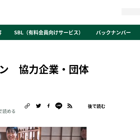
検
索
容
SBL（有料会員向けサービス）
バックナンバー
ョン 協力企業・団体
後で読む
で読める