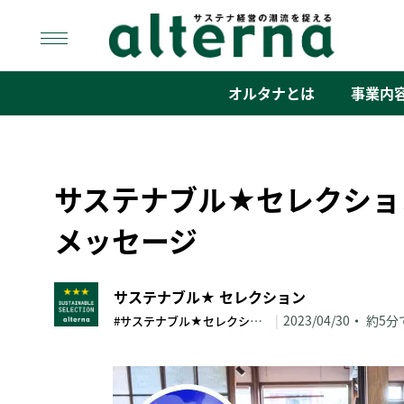
Skip
to
content
オルタナ
「サステナ経営」の潮流を捉える
オルタナとは
事業内
サステナブル★セレクシ
メッセージ
サステナブル★ セレクション
#サステナブル★セレクション
|
2023/04/30
約5分