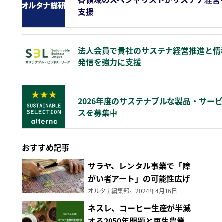
支援
法人会員で貴社のサステナ経営推進と情
発信を強力に支援
2026年度のサステナブルな製品・サー
スを募集中
おすすめ記事
サラヤ、レンタル事業で「障
がい者アート」の可能性広げ
る
オルタナ編集部
2024年4月16日
ネスレ、コーヒー生産が半減
する2050年問題と再生農業