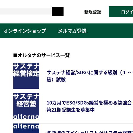
新規登録
ログ
オンラインショップ
メルマガ登録
■オルタナのサービス一覧
サステナ経営/SDGsに関する級別（１～
級）試験
10カ月でESG/SDGs経営を極める勉強会
第21期受講生を募集中
各領域のスペシャリストがサステナ経営