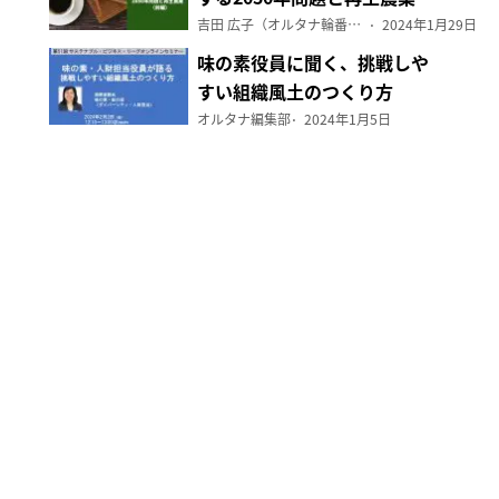
（前編）
吉田 広子（オルタナ輪番編集長）
2024年1月29日
味の素役員に聞く、挑戦しや
すい組織風土のつくり方
オルタナ編集部
2024年1月5日