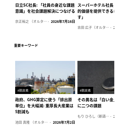
日立SC社長: 「社員の身近な課題
スーパーホテル社長「地域
意識」を社会課題解決につなげる
的価値を提供できるホテル
す」
京正裕之 （オルタナ副編集長）
2026年7月16日
吉田 広子（オルタナ輪番編集長）
2026年6
重要キーワード
#脱炭素
#脱炭素
政府、GHG算定に使う「排出原
その異名は「白い金」、リ
単位」を大幅減: 重厚長大産業は
に二つの課題
5割減も
もり ひろし（新語ウォッチャー）
2023年7
池田 真隆 （オルタナ輪番編集長）
2026年7月2日