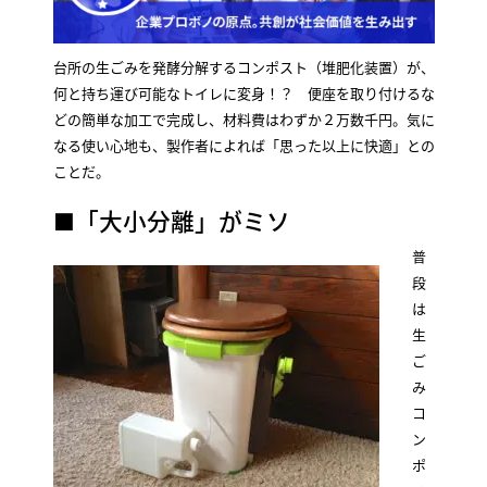
台所の生ごみを発酵分解するコンポスト（堆肥化装置）が、
何と持ち運び可能なトイレに変身！？ 便座を取り付けるな
どの簡単な加工で完成し、材料費はわずか２万数千円。気に
なる使い心地も、製作者によれば「思った以上に快適」との
ことだ。
■「大小分離」がミソ
普
段
は
生
ご
み
コ
ン
ポ