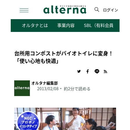
Skip
to
ログイン
content
検
オルタナとは
事業内容
SBL（有料会員向けサ
索
台所用コンポストがバイオトイレに変身！
「使い心地も快適」
オルタナ編集部
2013/02/08
約2分で読める