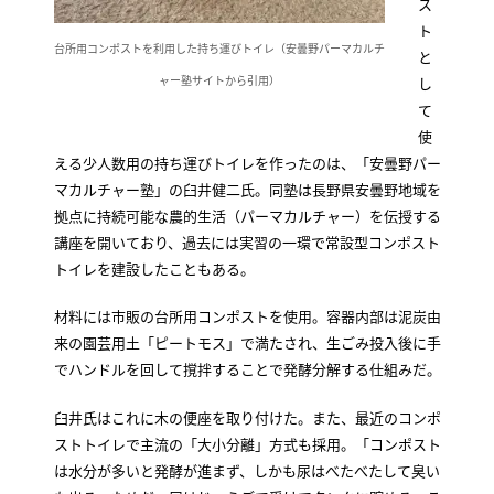
ス
ト
台所用コンポストを利用した持ち運びトイレ（安曇野パーマカルチ
と
ャー塾サイトから引用）
し
て
使
える少人数用の持ち運びトイレを作ったのは、「安曇野パー
マカルチャー塾」の臼井健二氏。同塾は長野県安曇野地域を
拠点に持続可能な農的生活（パーマカルチャー）を伝授する
講座を開いており、過去には実習の一環で常設型コンポスト
トイレを建設したこともある。
材料には市販の台所用コンポストを使用。容器内部は泥炭由
来の園芸用土「ピートモス」で満たされ、生ごみ投入後に手
でハンドルを回して撹拌することで発酵分解する仕組みだ。
臼井氏はこれに木の便座を取り付けた。また、最近のコンポ
ストトイレで主流の「大小分離」方式も採用。「コンポスト
は水分が多いと発酵が進まず、しかも尿はべたべたして臭い