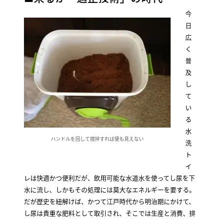
今
日
広
く
普
及
し
て
い
る
水
ハンドルを回して撹拌すれば便も見えない
洗
ト
イ
レは快適かつ便利だが、飲用可能な水道水を使ってし尿を下
水に流し、しかもその処理には莫大なエネルギーを要する。
だが歴史を紐解けば、かつて江戸時代から明治期にかけて、
し尿は貴重な肥料として取引され、そこでは生産と消費、排