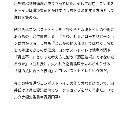
出を結ぶ物質循環が成り立っていた。そして現在、コンポス
トトイレは環境負荷をかけずにし尿を資源化する方法として
注目を集める。
臼井氏はコンポストトイレを「野ぐそと水洗トイレの中間に
あるもの」と位置付ける。「今後、社会がローカリゼーショ
ンに向かう時、し尿も『どこかの他人任せ』ではなく自分た
ちで処理できるのが理想。コンポストトイレは地産地消や
『身土不二』といった考え方に沿う『適正技術』ではないだ
ろうか」（臼井氏）。失われた物質循環をよみがえらせる
「身の丈に合った技術」がコンポストトイレという訳だ。
今回の持ち運びコンポストトイレの作り方などについて、臼
井氏は３月に愛知県内でワークショップを開く予定だ。（オ
ルタナ編集委員＝斉藤円華）