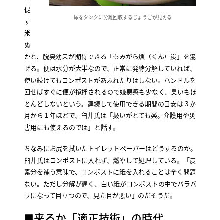
促
尿をタンクに分離回収するじょうごが見える
す
米
ぬ
かと、脱臭効果が期待できる「もみがら燻（くん）炭」を混
ぜる。便は水分が大半なので、正常に発酵分解していれば、
使い続けてもコンポストがあふれたりはしない。ハンドルを
回せばすぐに便が撹拌されるので嫌悪感も少なく、臭いもほ
とんどしないという。連続して使用できる期間の目安は３か
月から１年ほどで、臼井氏は「扱いがとても楽。介護用や災
害用にも使えるのでは」と話す。
ちなみにお尻を拭いたトイレットペーパーはどうするのか。
臼井氏はコンポストに入れず、燃やして処理している。「炭
素分を補う意味で、コンポストに紙を入れることは全く問題
ない。ただし分解が遅く、白い紙がコンポストの中でバラバ
ラになって目立つので、見た目が悪い」のだそうだ。
■来るか「適正技術」の時代