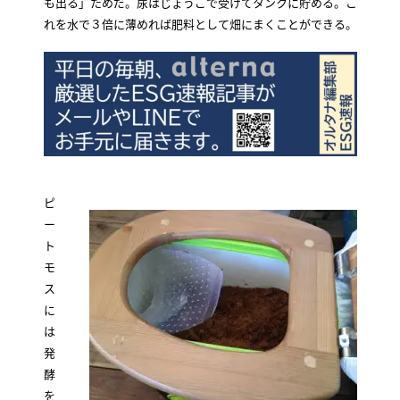
も出る」ためだ。尿はじょうごで受けてタンクに貯める。こ
れを水で３倍に薄めれば肥料として畑にまくことができる。
ピ
ー
ト
モ
ス
に
は
発
酵
を