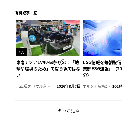
有料記事一覧
#EV
東南アジアEV40%時代②：「地
ESG情報を毎朝配信「オル
球や環境のため」で買う訳ではな
集部ESG速報」（2026年8
い
分）
京正裕之 （オルタナ副編集長）
2026年8月7日
オルタナ編集部
2026年8月7日
もっと見る