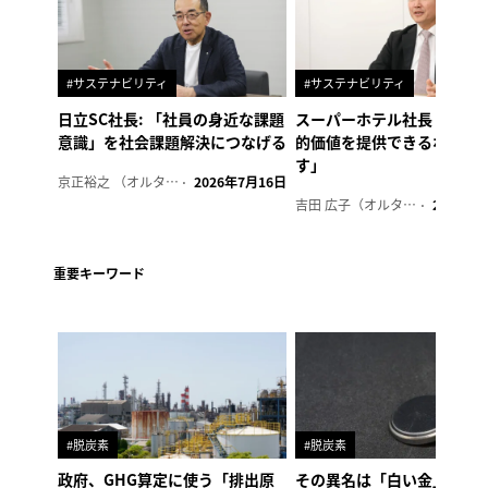
#サステナビリティ
#サステナビリティ
日立SC社長: 「社員の身近な課題
スーパーホテル社長「地域
意識」を社会課題解決につなげる
的価値を提供できるホテル
す」
京正裕之 （オルタナ副編集長）
2026年7月16日
吉田 広子（オルタナ輪番編集長）
2026年6
重要キーワード
#脱炭素
#脱炭素
政府、GHG算定に使う「排出原
その異名は「白い金」、リ