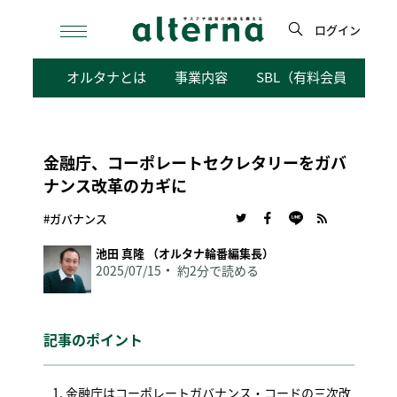
Skip
to
ログイン
content
検
オルタナとは
事業内容
SBL（有料会員向けサ
索
金融庁、コーポレートセクレタリーをガバ
ナンス改革のカギに
#ガバナンス
池田 真隆 （オルタナ輪番編集長）
2025/07/15
約2分で読める
記事のポイント
金融庁はコーポレートガバナンス・コードの三次改