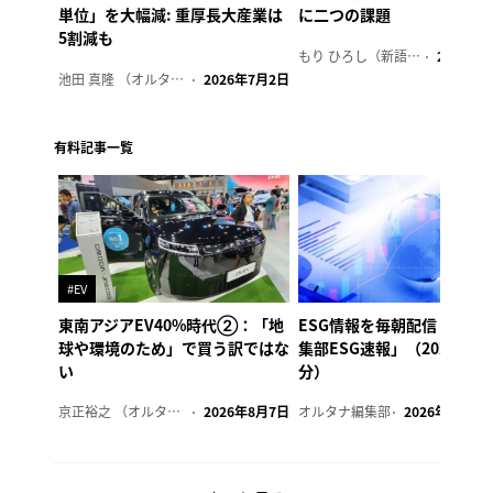
単位」を大幅減: 重厚長大産業は
に二つの課題
5割減も
もり ひろし（新語ウォッチャー）
2023年7
池田 真隆 （オルタナ輪番編集長）
2026年7月2日
有料記事一覧
#EV
東南アジアEV40%時代②：「地
ESG情報を毎朝配信「オル
球や環境のため」で買う訳ではな
集部ESG速報」（2026年8
い
分）
京正裕之 （オルタナ副編集長）
2026年8月7日
オルタナ編集部
2026年8月7日