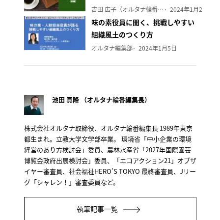
吉田 広子（オルタナ輪番編集長）
2024年1月29日
味の素役員に聞く、挑戦しやすい
組織風土のつくり方
オルタナ編集部
2024年1月5日
池田 真隆 （オルタナ輪番編集長）
株式会社オルタナ取締役、オルタナ輪番編集長 1989年東京
都生まれ。立教大学文学部卒業。 環境省「中小企業の環境
経営のあり方検討会」委員、農林水産省「2027年国際園芸
博覧会政府出展検討会」委員、「エコアクション21」オブザ
イヤー審査員、社会福祉HERO’S TOKYO 最終審査員、Jリー
グ「シャレン！」審査委員など。
執筆記事一覧