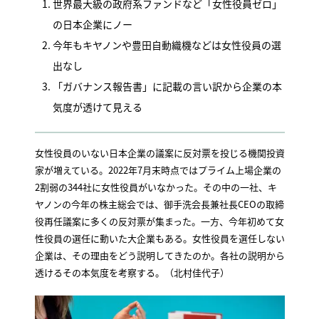
世界最大級の政府系ファンドなど「女性役員ゼロ」
の日本企業にノー
今年もキヤノンや豊田自動織機などは女性役員の選
出なし
「ガバナンス報告書」に記載の言い訳から企業の本
気度が透けて見える
女性役員のいない日本企業の議案に反対票を投じる機関投資
家が増えている。2022年7月末時点ではプライム上場企業の
2割弱の344社に女性役員がいなかった。その中の一社、キ
ヤノンの今年の株主総会では、御手洗会長兼社長CEOの取締
役再任議案に多くの反対票が集まった。一方、今年初めて女
性役員の選任に動いた大企業もある。女性役員を選任しない
企業は、その理由をどう説明してきたのか。各社の説明から
透けるその本気度を考察する。（北村佳代子）