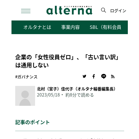
Skip
to
ログイン
content
検
オルタナとは
事業内容
SBL（有料会員向けサ
索
企業の「女性役員ゼロ」、「古い言い訳」
は通用しない
#ガバナンス
北村（宮子）佳代子（オルタナ輪番編集長）
2023/05/18
約8分で読める
記事のポイント