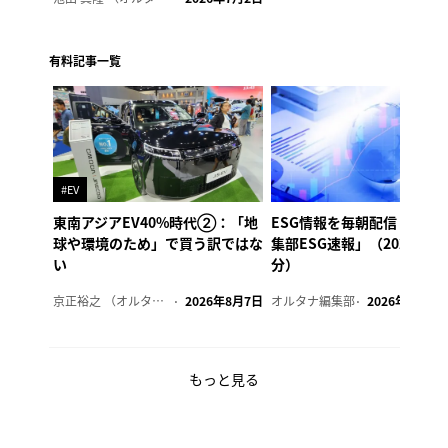
有料記事一覧
#EV
東南アジアEV40%時代②：「地
ESG情報を毎朝配信「オル
球や環境のため」で買う訳ではな
集部ESG速報」（2026年8
い
分）
京正裕之 （オルタナ副編集長）
2026年8月7日
オルタナ編集部
2026年8月7日
もっと見る