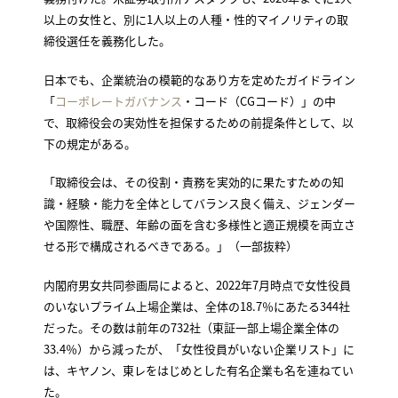
以上の女性と、別に1人以上の人種・性的マイノリティの取
締役選任を義務化した。
日本でも、企業統治の模範的なあり方を定めたガイドライン
「
コーポレートガバナンス
・コード（CGコード）」の中
で、取締役会の実効性を担保するための前提条件として、以
下の規定がある。
「取締役会は、その役割・責務を実効的に果たすための知
識・経験・能力を全体としてバランス良く備え、ジェンダー
や国際性、職歴、年齢の面を含む多様性と適正規模を両立さ
せる形で構成されるべきである。」（一部抜粋）
内閣府男女共同参画局によると、2022年7月時点で女性役員
のいないプライム上場企業は、全体の18.7％にあたる344社
だった。その数は前年の732社（東証一部上場企業全体の
33.4％）から減ったが、「女性役員がいない企業リスト」に
は、キヤノン、東レをはじめとした有名企業も名を連ねてい
た。