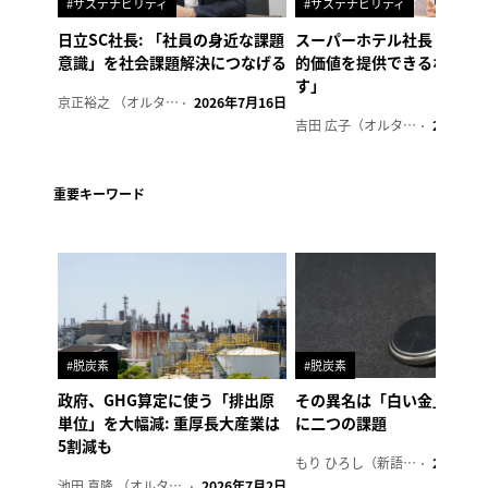
#サステナビリティ
#サステナビリティ
日立SC社長: 「社員の身近な課題
スーパーホテル社長「地域
意識」を社会課題解決につなげる
的価値を提供できるホテル
す」
京正裕之 （オルタナ副編集長）
2026年7月16日
吉田 広子（オルタナ輪番編集長）
2026年6
重要キーワード
#脱炭素
#脱炭素
政府、GHG算定に使う「排出原
その異名は「白い金」、リ
単位」を大幅減: 重厚長大産業は
に二つの課題
5割減も
もり ひろし（新語ウォッチャー）
2023年7
池田 真隆 （オルタナ輪番編集長）
2026年7月2日