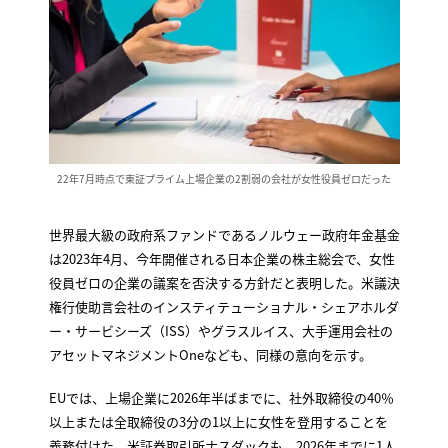
22年7月時点で東証プライム上場企業の2割弱の会社が女性役員ゼロだった
世界最大級の政府系ファンドであるノルウェー政府年金基金
は2023年4月、今年開催される日本企業の株主総会で、女性
役員ゼロの企業の議案を否決する方針だと表明した。米議決
権行使助言会社のインスティテューショナル・シェアホルダ
ー・サービシーズ（ISS）やグラスルイス、大手運用会社の
アセットマネジメントOneなども、同様の意向を示す。
EUでは、上場企業に2026年半ばまでに、社外取締役の40％
以上または全取締役の3分の1以上に女性を登用することを
義務付けた。米証券取引所ナスダックも、2026年までに1人