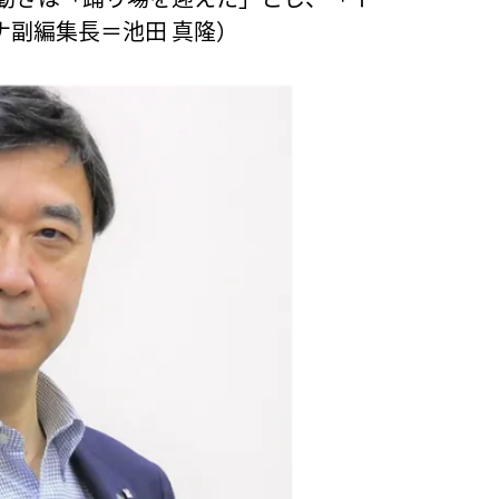
ナ副編集長＝池田 真隆）