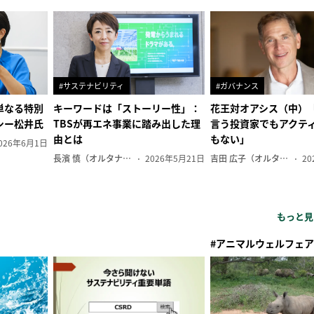
#サステナビリティ
#ガバナンス
単なる特別
キーワードは「ストーリー性」：
花王対オアシス（中）
シー松井氏
TBSが再エネ事業に踏み出した理
言う投資家でもアクテ
由とは
もない」
026年6月1日
長濱 慎（オルタナ副編集長）
2026年5月21日
吉田 広子（オルタナ輪番編集長）
20
もっと見
#アニマルウェルフェア