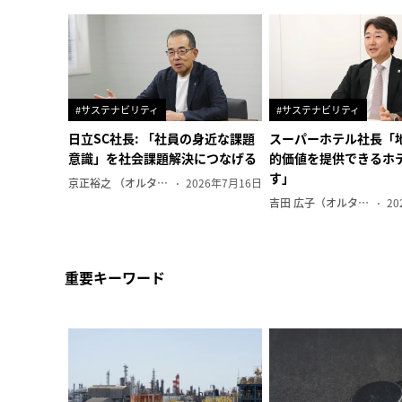
#サステナビリティ
#サステナビリティ
日立SC社長: 「社員の身近な課題
スーパーホテル社長「
意識」を社会課題解決につなげる
的価値を提供できるホ
す」
京正裕之 （オルタナ副編集長）
2026年7月16日
吉田 広子（オルタナ輪番編集長）
20
重要キーワード