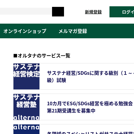
新規登録
ログ
オンラインショップ
メルマガ登録
■オルタナのサービス一覧
サステナ経営/SDGsに関する級別（１～
級）試験
10カ月でESG/SDGs経営を極める勉強会
第21期受講生を募集中
各領域のスペシャリストがサステナ経営