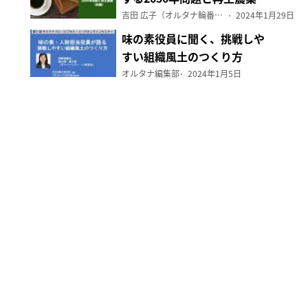
（前編）
吉田 広子（オルタナ輪番編集長）
2024年1月29日
味の素役員に聞く、挑戦しや
すい組織風土のつくり方
オルタナ編集部
2024年1月5日