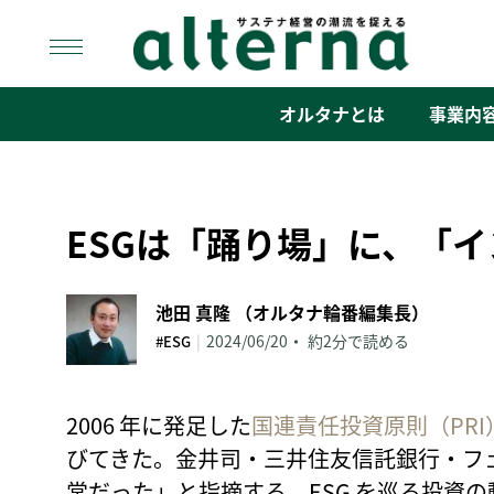
Skip
to
content
オルタナ
「サステナ経営」の潮流を捉える
オルタナとは
事業内
ESGは「踊り場」に、「
池田 真隆 （オルタナ輪番編集長）
|
2024/06/20
約2分で読める
#ESG
2006 年に発足した
国連責任投資原則（PRI
びてきた。金井司・三井住友信託銀行・フ
常だった」と指摘する。ESG を巡る投資