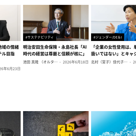
#サステナビリティ
#ジェンダー/DE＆I
地域の情緒
明治安田生命保険・永島社長「AI
「企業の女性登用は、
テル目指
時代の経営は尊厳と信頼が核に」
扱いではない」とキャ
池田 真隆 （オルタナ輪番編集長）
2026年6月18日
北村（宮子）佳代子（オルタナ輪番編集長）
2
26年6月23日