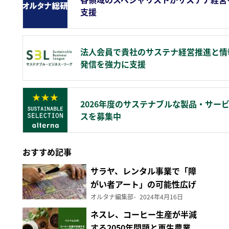
支援
法人会員で貴社のサステナ経営推進と情
発信を強力に支援
2026年度のサステナブルな製品・サー
スを募集中
おすすめ記事
サラヤ、レンタル事業で「障
がい者アート」の可能性広げ
る
オルタナ編集部
2024年4月16日
ネスレ、コーヒー生産が半減
する2050年問題と再生農業