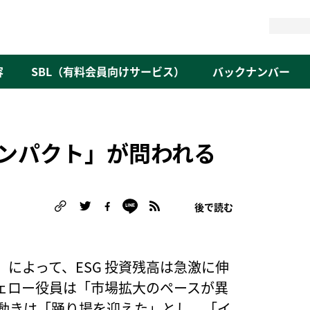
検
索
容
SBL（有料会員向けサービス）
バックナンバー
インパクト」が問われる
後で読む
）
によって、ESG 投資残高は急激に伸
ェロー役員は「市場拡大のペースが異
の動きは「踊り場を迎えた」とし、「イ