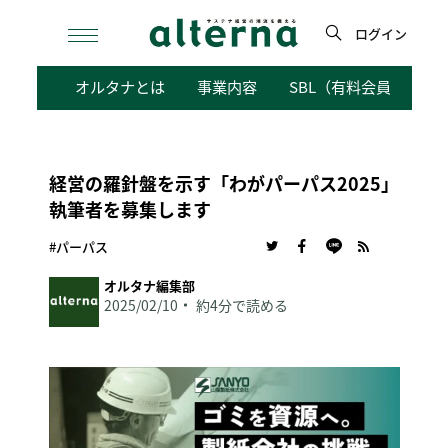
Skip
to
ログイン
content
検
オルタナとは
事業内容
SBL（有料会員向けサ
索
経営の羅針盤を示す「わがパーパス2025」
執筆者を募集します
#パーパス
オルタナ編集部
2025/02/10
約4分で読める