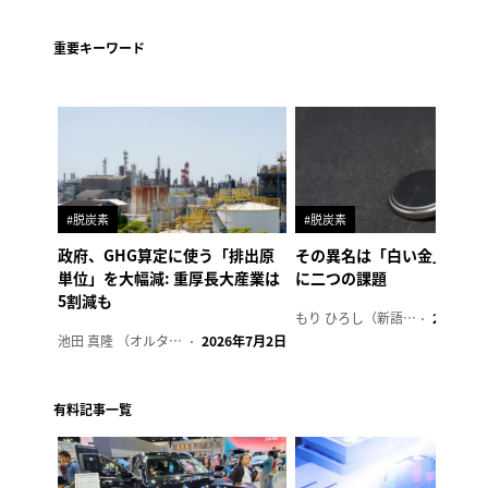
重要キーワード
#脱炭素
#脱炭素
政府、GHG算定に使う「排出原
その異名は「白い金」、リ
単位」を大幅減: 重厚長大産業は
に二つの課題
5割減も
もり ひろし（新語ウォッチャー）
2023年7
池田 真隆 （オルタナ輪番編集長）
2026年7月2日
有料記事一覧