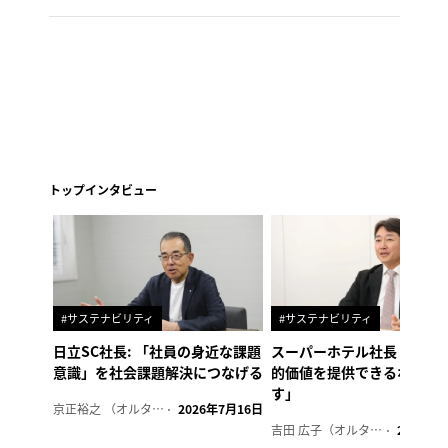
トップインタビュー
#サステナビリティ
#サステナビリティ
日立SC社長: 「社員の身近な課題
スーパーホテル社長「地域
意識」を社会課題解決につなげる
的価値を提供できるホテル
す」
京正裕之 （オルタナ副編集長）
2026年7月16日
吉田 広子（オルタナ輪番編集長）
2026年6