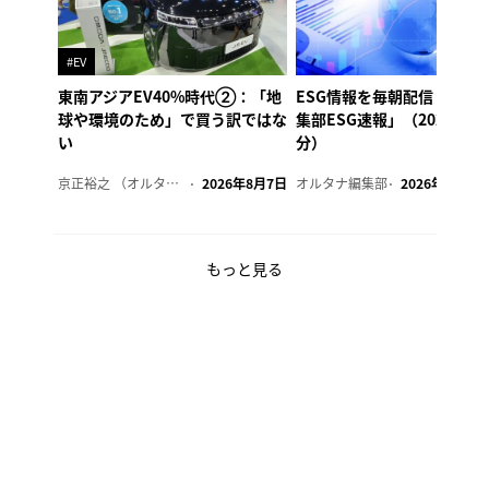
#EV
東南アジアEV40%時代②：「地
ESG情報を毎朝配信「オル
球や環境のため」で買う訳ではな
集部ESG速報」（2026年8
い
分）
京正裕之 （オルタナ副編集長）
2026年8月7日
オルタナ編集部
2026年8月7日
もっと見る