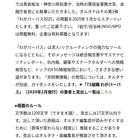
では黒岩祐治・神奈川県知事や、当時の環境省事務次官、金
融庁長官にも執筆いただきました。オルタナはその第2弾
「わがパーパス2025」の掲載を2025年３月からスタートい
たします。奮ってご応募下さい。（省庁/自治体/NGO/NPO
は掲載無料、企業は有料掲載となります）
「わがパーパス」は求人/リクルーティングの強力なツール
になるとともに、そのメッセージは統合報告書やサステナビ
リティレポート、社内報、顧客やステークホルダーへの情報
発信など、トップのESG情報発信において、さまざまな使い
道があります。「非財務情報」の発信については、オルタナ
が別途、ガイダンスをいたします。
※「72組織 わがパーパ
ス」（2020年2月発行）の筆者と見出し一覧は
こちら
▸掲載のルール
文字数は1200文字（ですます調）、見出しは17文字以内で
す。出して頂いた原稿は、オルタナ編集部が読みやすくする
ために（意味が変わらない程度に）推敲することがありま
す。見出しはオルタナ・森編集長が推敲させて頂きます。