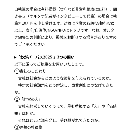
自執筆の場合は有料掲載（省庁など非営利組織は無料）、聞
き書き（オルタナ記者がインタビューして代筆）の場合は執
筆料10万円を申し受けます。対象は企業の取締役/執行役員
以上、省庁/自治体/NGO/NPOはトップです。なお、オルタ
ナ編集部の判断により、掲載をお断りする場合がありますの
でご了承ください。
▸
「わがパーパス2025 」3つの問い
以下に沿ってご執筆をお願いいたします。
①貴社のこだわり
貴社は社会からどのような役割を与えられているのか。
特定の社会課題をどう解決し、事業創出につなげてきた
か。
②「経営の志」
貴社を経営していくうえで、最も重視する「志」や「価値
観」は何か。
それはどこに源を発し、受け継がれてきたのか。
③理想の社員像