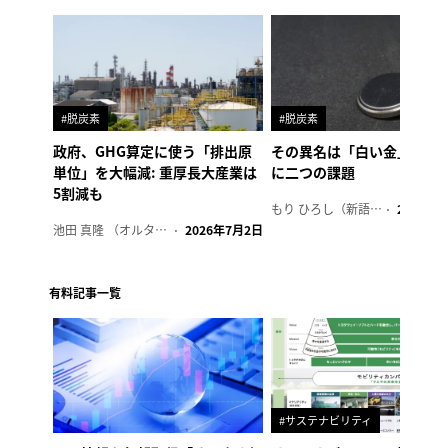
#脱炭素
#脱炭素
政府、GHG算定に使う「排出原
その異名は「白い金」、リ
単位」を大幅減: 重厚長大産業は
に二つの課題
5割減も
もり ひろし（新語ウォッチャー）
2023年7
池田 真隆 （オルタナ輪番編集長）
2026年7月2日
有料記事一覧
#サステナビリティ