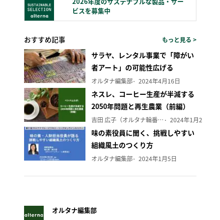
2026年度のサステナブルな製品・サー
ビスを募集中
おすすめ記事
もっと見る >
サラヤ、レンタル事業で「障がい
者アート」の可能性広げる
オルタナ編集部
2024年4月16日
ネスレ、コーヒー生産が半減する
2050年問題と再生農業（前編）
吉田 広子（オルタナ輪番編集長）
2024年1月29日
味の素役員に聞く、挑戦しやすい
組織風土のつくり方
オルタナ編集部
2024年1月5日
オルタナ編集部