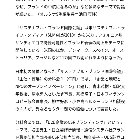
なぜ、ブランドの中核になるのか」など多彩なテーマで討議
が続いた。（オルタナS副編集長＝池田 真隆）
「サステナブル・ブランド国際会議」は米サステナブル・ラ
イフ・メディア（SLM)社が2010年から米カリフォルニア州
サンディエゴで持続可能性とブランド価値の向上をテーマに
開催している。米国のほか、デンマーク、スペイン、オース
トラリア、ブラジルなど11カ国でも開かれるようになった。
日本初の開催となった「サステナブル・ブランド国際会議」
（主催・博展）の分科会１（午前）では、「企業と地域と
NPOのオープンイノベーション」と題し、青木茂樹・駒沢大
学教授、清水勇人さいたま市長、髙橋陽子・日本フィランソ
ロピー協会理事長、柳生好彦・小豆島ヘルシーランド相談役
の４人が、異なるセクター間での協働について議論した。
分科会２では、「B2B企業のCSRブランディング」というテ
ーマで、増田典生・日立製作所情報・通信システム社ブラン
ド戦略部担当部長兼CSR部担当部長、堀久美子・UBS証券コ