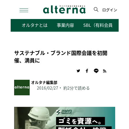
Skip
to
ログイン
content
検
オルタナとは
事業内容
SBL（有料会員向けサ
索
サステナブル・ブランド国際会議を初開
催、満員に
オルタナ編集部
2016/02/27
約2分で読める