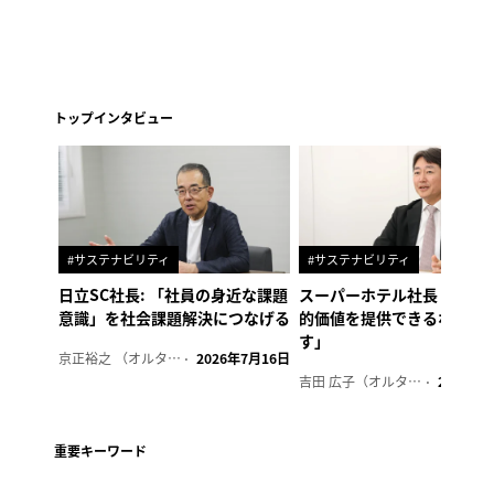
トップインタビュー
#サステナビリティ
#サステナビリティ
日立SC社長: 「社員の身近な課題
スーパーホテル社長「地域
意識」を社会課題解決につなげる
的価値を提供できるホテル
す」
京正裕之 （オルタナ副編集長）
2026年7月16日
吉田 広子（オルタナ輪番編集長）
2026年6
重要キーワード