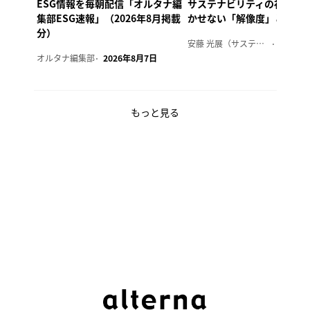
ESG情報を毎朝配信「オルタナ編
サステナビリティの社内浸
集部ESG速報」（2026年8月掲載
かせない「解像度」とは
分）
安藤 光展（サステナビリティ・コンサルタント）
2026年
オルタナ編集部
2026年8月7日
もっと見る