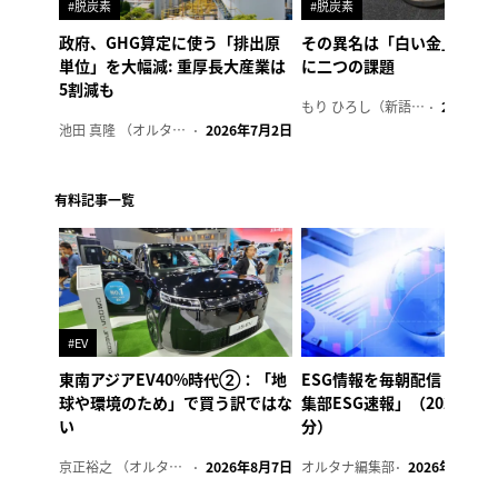
#脱炭素
#脱炭素
政府、GHG算定に使う「排出原
その異名は「白い金」、リ
単位」を大幅減: 重厚長大産業は
に二つの課題
5割減も
もり ひろし（新語ウォッチャー）
2023年7
池田 真隆 （オルタナ輪番編集長）
2026年7月2日
有料記事一覧
#EV
東南アジアEV40%時代②：「地
ESG情報を毎朝配信「オル
球や環境のため」で買う訳ではな
集部ESG速報」（2026年8
い
分）
京正裕之 （オルタナ副編集長）
2026年8月7日
オルタナ編集部
2026年8月7日