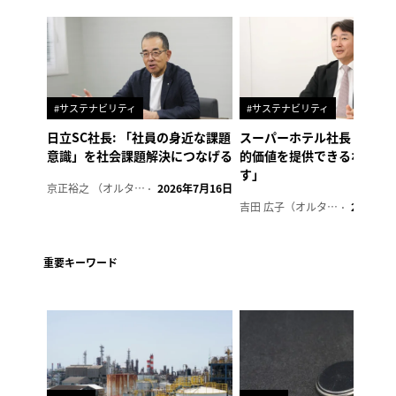
#サステナビリティ
#サステナビリティ
日立SC社長: 「社員の身近な課題
スーパーホテル社長「地域
意識」を社会課題解決につなげる
的価値を提供できるホテル
す」
京正裕之 （オルタナ副編集長）
2026年7月16日
吉田 広子（オルタナ輪番編集長）
2026年6
重要キーワード