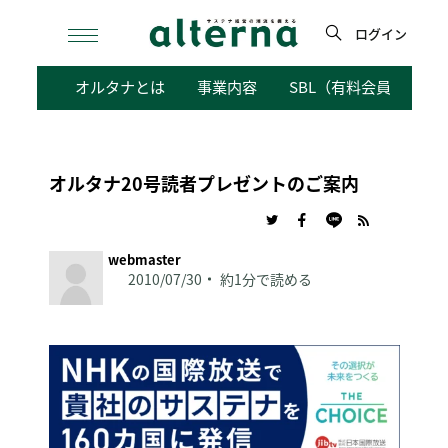
Skip
to
ログイン
content
検
オルタナとは
事業内容
SBL（有料会員向けサ
索
オルタナ20号読者プレゼントのご案内
webmaster
2010/07/30
約1分で読める