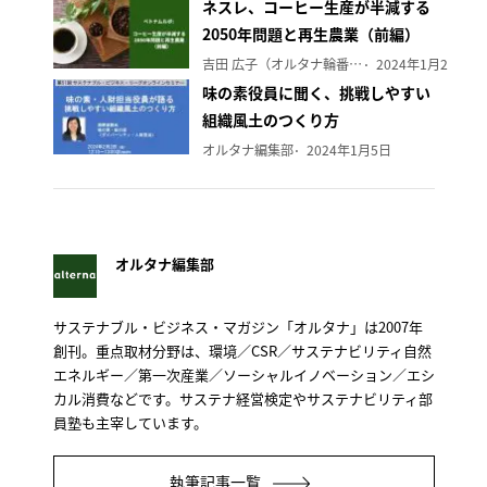
ネスレ、コーヒー生産が半減する
2050年問題と再生農業（前編）
吉田 広子（オルタナ輪番編集長）
2024年1月29日
味の素役員に聞く、挑戦しやすい
組織風土のつくり方
オルタナ編集部
2024年1月5日
オルタナ編集部
サステナブル・ビジネス・マガジン「オルタナ」は2007年
創刊。重点取材分野は、環境／CSR／サステナビリティ自然
エネルギー／第一次産業／ソーシャルイノベーション／エシ
カル消費などです。サステナ経営検定やサステナビリティ部
員塾も主宰しています。
執筆記事一覧