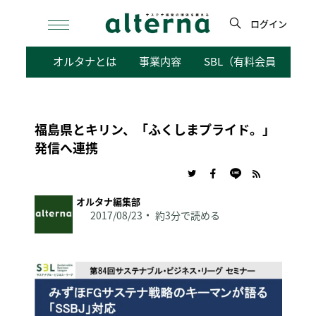
Skip
to
ログイン
content
検
オルタナとは
事業内容
SBL（有料会員向けサ
索
福島県とキリン、「ふくしまプライド。」
発信へ連携
オルタナ編集部
2017/08/23
約3分で読める