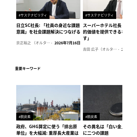
#サステナビリティ
#サステナビリティ
日立SC社長: 「社員の身近な課題
スーパーホテル社長「地域
意識」を社会課題解決につなげる
的価値を提供できるホテル
す」
京正裕之 （オルタナ副編集長）
2026年7月16日
吉田 広子（オルタナ輪番編集長）
2026年6
重要キーワード
#脱炭素
#脱炭素
政府、GHG算定に使う「排出原
その異名は「白い金」、リ
単位」を大幅減: 重厚長大産業は
に二つの課題