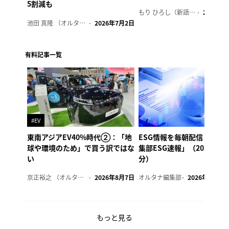
5割減も
もり ひろし（新語ウォッチャー）
2023年7
池田 真隆 （オルタナ輪番編集長）
2026年7月2日
有料記事一覧
#EV
東南アジアEV40%時代②：「地
ESG情報を毎朝配信「オル
球や環境のため」で買う訳ではな
集部ESG速報」（2026年8
い
分）
京正裕之 （オルタナ副編集長）
2026年8月7日
オルタナ編集部
2026年8月7日
もっと見る