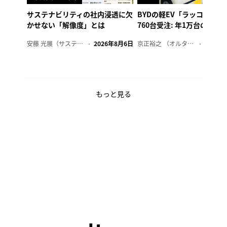
サステナビリティの社内浸透に欠
BYDの軽EV「ラッコ」、1
かせない「解像度」とは
760台受注: 年1万台の販売
安藤 光展（サステナビリティ・コンサルタント）
2026年8月6日
京正裕之 （オルタナ副編集長）
2026年
もっと見る