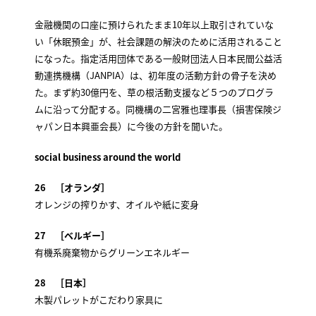
金融機関の口座に預けられたまま10年以上取引されていな
い「休眠預金」が、社会課題の解決のために活用されること
になった。指定活用団体である一般財団法人日本民間公益活
動連携機構（JANPIA）は、初年度の活動方針の骨子を決め
た。まず約30億円を、草の根活動支援など５つのプログラ
ムに沿って分配する。同機構の二宮雅也理事長（損害保険ジ
ャパン日本興亜会長）に今後の方針を聞いた。
social business around the world
26 ［オランダ］
オレンジの搾りかす、オイルや紙に変身
27 ［ベルギー］
有機系廃棄物からグリーンエネルギー
28 ［日本］
木製パレットがこだわり家具に