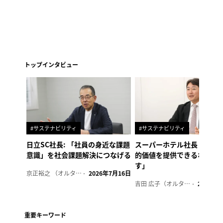
トップインタビュー
#サステナビリティ
#サステナビリティ
日立SC社長: 「社員の身近な課題
スーパーホテル社長「地域
意識」を社会課題解決につなげる
的価値を提供できるホテル
す」
京正裕之 （オルタナ副編集長）
2026年7月16日
吉田 広子（オルタナ輪番編集長）
2026年6
重要キーワード