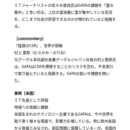
ＩＴジャーナリストの佐々木俊尚氏はGAFAの課題を「富の
集中」と言い切る。上位の富裕層に富が集中している状況
を、どこまで社会が許容できるのかが問われていると指摘す
る。
［commentary］
「陰徳のCSR」、世界が誤解
村上 憲郎（むらかみ・のりお）
元グーグル本社副社長兼グーグルジャパン社長の村上憲郎氏
は、GAFAはCSRを標榜することのリスクを恐れ、不言実行
で取り組んでいると指摘する。GAFAの狙いや課題を聞い
た。
事例［米国］
ＩＴ先進として評価
地域への貢献に課題
米国生まれのテクノロジー企業であるGAFAは、今や世界を
取り巻く様々な場面で、影響力を増している。特に欧州各国
から脅威とみなされ、訴訟問題に発展している一方、米国内