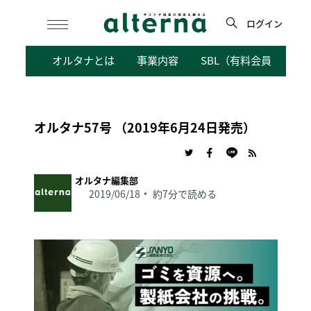
Skip
to
ログイン
content
検
オルタナとは
事業内容
SBL（有料会員向けサ
索
オルタナ57号 （2019年6月24日発売）
オルタナ編集部
2019/06/18
約7分で読める