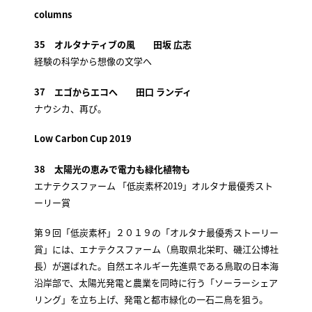
columns
35 オルタナティブの風 田坂 広志
経験の科学から想像の文学へ
37 エゴからエコへ 田口 ランディ
ナウシカ、再び。
Low Carbon Cup 2019
38 太陽光の恵みで電力も緑化植物も
エナテクスファーム 「低炭素杯2019」オルタナ最優秀スト
ーリー賞
第９回「低炭素杯」２０１９の「オルタナ最優秀ストーリー
賞」には、エナテクスファーム（鳥取県北栄町、磯江公博社
長）が選ばれた。自然エネルギー先進県である鳥取の日本海
沿岸部で、太陽光発電と農業を同時に行う「ソーラーシェア
リング」を立ち上げ、発電と都市緑化の一石二鳥を狙う。