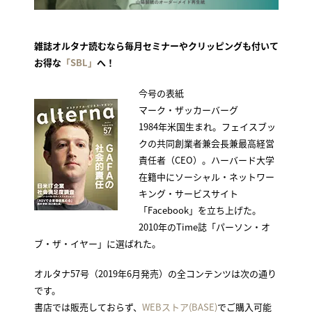
雑誌オルタナ読むなら毎月セミナーやクリッピングも付いて
お得な
「SBL」
へ！
今号の表紙
マーク・ザッカーバーグ
1984年米国生まれ。フェイスブッ
クの共同創業者兼会長兼最高経営
責任者（CEO）。ハーバード大学
在籍中にソーシャル・ネットワー
キング・サービスサイト
「Facebook」を立ち上げた。
2010年のTime誌「パーソン・オ
ブ・ザ・イヤー」に選ばれた。
オルタナ57号（2019年6月発売）の全コンテンツは次の通り
です。
書店では販売しておらず、
WEBストア(BASE)
でご購入可能