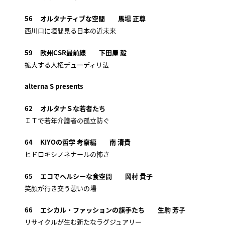
56 オルタナティブな空間 馬場 正尊
西川口に垣間見る日本の近未来
59 欧州CSR最前線 下田屋 毅
拡大する人権デューディリ法
alterna S presents
62 オルタナＳな若者たち
ＩＴで若年介護者の孤立防ぐ
64 KIYOの哲学 考察編 南 清貴
ヒドロキシノネナールの怖さ
65 エコでヘルシーな食空間 岡村 貴子
笑顔が行き交う憩いの場
66 エシカル・ファッションの旗手たち 生駒 芳子
リサイクルが生む新たなラグジュアリー