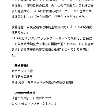
報保護」「環境負荷の低減」の４つの包囲網だ。これらの事
例を見渡すと、GAFAだけに限らない、グローバル企業の共
通課題としての「社会的責任」が浮かび上がってきた。
伊藤達也・自民党競争政策調査会長に聞く「GAFAは説明責
任足りない」
GAFAなどデジタルプラットフォーマーへの規制は、自民党
でも競争政策調査会を中心に議論が進んでいる。その調査会
をまとめる伊藤達也衆院議員にGAFAとのやりとりを聞い
た。
［特別寄稿］
ガバナンス不全
制度的な革新を
國部 克彦・神戸大学大学院経営学研究科教授
［commentary］
「富の集中」、社会が許すか
佐々木 俊尚（ささき・としなお）