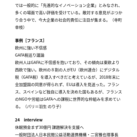
では一般的に「先進的なイノベーション企業」とみなされ、
多くの場面で高い評価を受けている。敵対する意見がぶつか
り合う中で、今大企業の社会的責任に注目が集まる。（寺町
幸枝）
事例［フランス］
欧州に強い不信感
GAFA税巡り議論
欧州人はGAFAに不信感を抱いており、その傾向は東欧より
西欧で強い。欧州の８割の人がEU（欧州連合）にデジタル
税（GAFA税）を導入すべきだと考えているが、2018年末に
全加盟国の同意が得られず、EUは導入を見送った。フラン
ス、スペインなど独自に導入を決めた国もあるが、フランス
のNGOや労組はGAFAへの課税に世界的な枠組みを求めてい
る。（パリ＝羽生 のり子）
24 interview
休眠預金まず30億円 課題解決を支援へ
一般財団法人日本民間公益活動連携機構・二宮雅也理事長