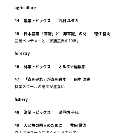
agriculture
44 農業トピックス 西村 ユタカ
45 日本農業 「常識」と「非常識」の間 徳江 倫明
農業ベンチャーと「家族農業の10年」
forestry
46 林業トピックス オルタナ編集部
47 「森を守れ」が森を殺す 田中 淳夫
林業スクールの講師が危ない
fishery
48 漁業トピックス 瀬戸内 千代
49 人と魚の明日のために 井田 徹治
ウナギ漁ブームに沸くインドネシア