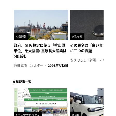
#脱炭素
#脱炭素
政府、GHG算定に使う「排出原
その異名は「白い金」、リ
単位」を大幅減: 重厚長大産業は
に二つの課題
5割減も
もり ひろし（新語ウォッチャー）
2023年7
池田 真隆 （オルタナ輪番編集長）
2026年7月2日
有料記事一覧
#サステナビリティ
#BYD