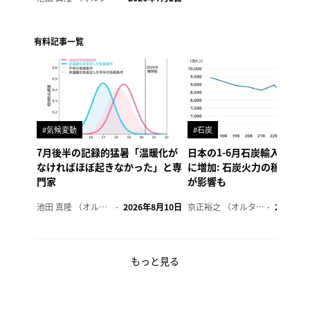
有料記事一覧
#気候変動
#石炭
7月後半の記録的猛暑「温暖化が
日本の1-6月石炭輸入、4年
なければほぼ起きなかった」と専
に増加: 石炭火力の稼働制
門家
が影響も
池田 真隆 （オルタナ輪番編集長）
2026年8月10日
京正裕之 （オルタナ副編集長）
2026年8
もっと見る