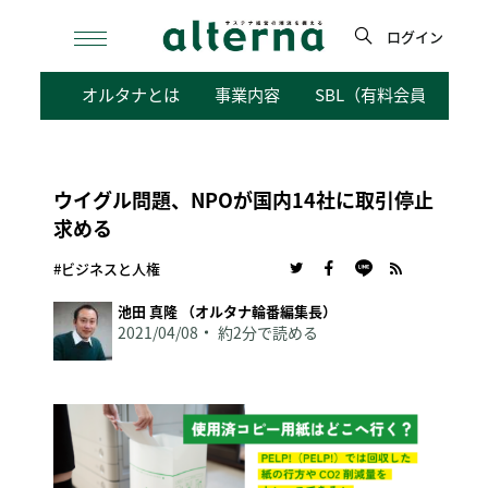
Skip
to
ログイン
content
検
オルタナとは
事業内容
SBL（有料会員向けサ
索
ウイグル問題、NPOが国内14社に取引停止
求める
#ビジネスと人権
池田 真隆 （オルタナ輪番編集長）
2021/04/08
約2分で読める