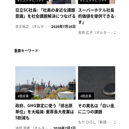
#サステナビリティ
#サステナビリティ
日立SC社長: 「社員の身近な課題
スーパーホテル社長「地域
意識」を社会課題解決につなげる
的価値を提供できるホテル
す」
京正裕之 （オルタナ副編集長）
2026年7月16日
吉田 広子（オルタナ輪番編集長）
2026年6
重要キーワード
#脱炭素
#脱炭素
政府、GHG算定に使う「排出原
その異名は「白い金」、リ
単位」を大幅減: 重厚長大産業は
に二つの課題
5割減も
もり ひろし（新語ウォッチャー）
2023年7
池田 真隆 （オルタナ輪番編集長）
2026年7月2日