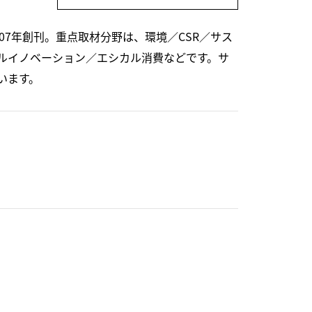
07年創刊。重点取材分野は、環境／CSR／サス
ルイノベーション／エシカル消費などです。サ
います。