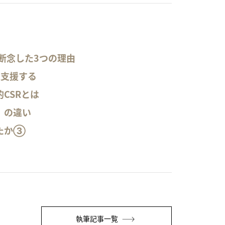
断念した3つの理由
報支援する
CSRとは
」の違い
たか③
執筆記事一覧