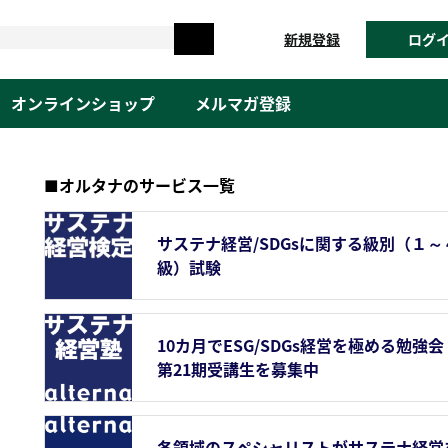
新規登録
ログ
オンラインショップ
メルマガ登録
■オルタナのサービス一覧
サステナ経営/SDGsに関する級別（１～
級）試験
10カ月でESG/SDGs経営を極める勉強会
第21期受講生を募集中
各領域のスペシャリストがサステナ経営