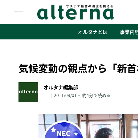
Skip
to
content
オルタナ
「サステナ経営」の潮流を捉える
オルタナとは
事業内
気候変動の観点から「新首
オルタナ編集部
|
2011/09/01
約4分で読める