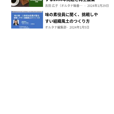
（前編）
吉田 広子（オルタナ輪番編集長）
2024年1月29日
味の素役員に聞く、挑戦しや
すい組織風土のつくり方
オルタナ編集部
2024年1月5日