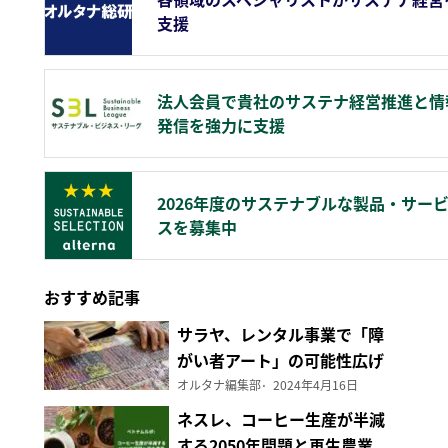
支援
法人会員で貴社のサステナ経営推進と情
発信を強力に支援
2026年度のサステナブルな製品・サー
スを募集中
おすすめ記事
サラヤ、レンタル事業で「障
がい者アート」の可能性広げ
る
オルタナ編集部
2024年4月16日
ネスレ、コーヒー生産が半減
する2050年問題と再生農業