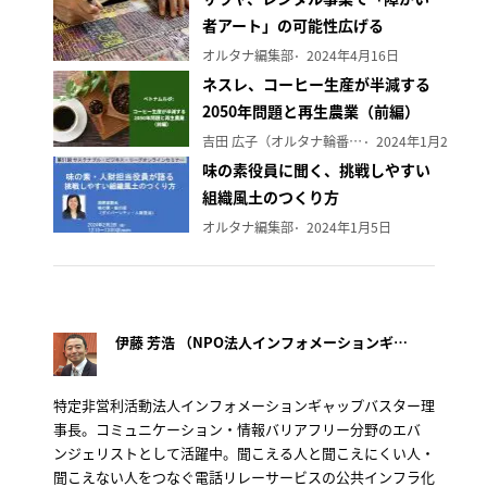
者アート」の可能性広げる
オルタナ編集部
2024年4月16日
ネスレ、コーヒー生産が半減する
2050年問題と再生農業（前編）
吉田 広子（オルタナ輪番編集長）
2024年1月29日
味の素役員に聞く、挑戦しやすい
組織風土のつくり方
オルタナ編集部
2024年1月5日
伊藤 芳浩 （NPO法人インフォメーションギャップバスター）
特定非営利活動法人インフォメーションギャップバスター理
事長。コミュニケーション・情報バリアフリー分野のエバ
ンジェリストとして活躍中。聞こえる人と聞こえにくい人・
聞こえない人をつなぐ電話リレーサービスの公共インフラ化