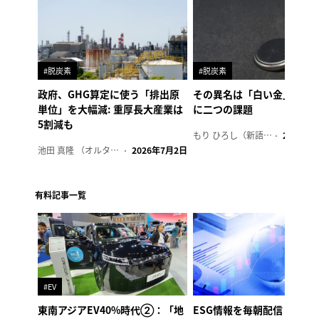
#脱炭素
#脱炭素
政府、GHG算定に使う「排出原
その異名は「白い金」、リ
単位」を大幅減: 重厚長大産業は
に二つの課題
5割減も
もり ひろし（新語ウォッチャー）
2023年7
池田 真隆 （オルタナ輪番編集長）
2026年7月2日
有料記事一覧
#EV
東南アジアEV40%時代②：「地
ESG情報を毎朝配信「オル