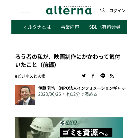
Skip
to
ログイン
content
検
オルタナとは
事業内容
SBL（有料会員向けサ
索
ろう者の私が、映画制作にかかわって気付
いたこと（前編）
#ビジネスと人権
伊藤 芳浩 （NPO法人インフォメーションギャップバスター）
2023/06/26
約12分で読める