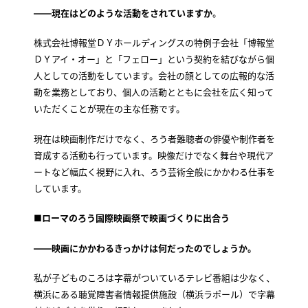
――現在はどのような活動をされていますか
。
株式会社博報堂ＤＹホールディングスの特例子会社「博報堂
ＤＹアイ・オー」と「フェロー」という契約を結びながら個
人としての活動をしています。会社の顔としての広報的な活
動を業務としており、個人の活動とともに会社を広く知って
いただくことが現在の主な任務です。
現在は映画制作だけでなく、ろう者難聴者の俳優や制作者を
育成する活動も行っています。映像だけでなく舞台や現代ア
ートなど幅広く視野に入れ、ろう芸術全般にかかわる仕事を
しています。
■ローマのろう国際映画祭で映画づくりに出合う
――映画にかかわるきっかけは何だったのでしょうか。
私が子どものころは字幕がついているテレビ番組は少なく、
横浜にある聴覚障害者情報提供施設（横浜ラポール）で字幕