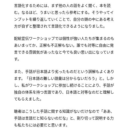
言語化するためには、まず他の人の話をよく聞く、本を読
む。なるほど、うまいと思ったら参考にする。そうやってイ
ンプットを繰り返していくことで、自分の頭の中にある考え
方が自ずと整理されて言語化できるようになりました。
配給宣伝ワークショップでは個性が強い人たちが集まるのも
あいまってか、正解も不正解もない。誰でも対等に自由に発
言できる雰囲気があったなと今でも良い思い出になっていま
す。
また、手話が日本語より劣ったものだという誤解もよくあり
ます。「日本語の難しい語彙は分からないだろう」と。しか
し、私がワークショップに参加し続けることにより、手話が
独自の体系を持つ言語であり、日本語と対等なのだと理解し
てもらえました。
聴者はこうした手話に関する知識がないだけなので「ああ、
手話は言語だと知らないのだな」と、割り切って説明する力
も私たちには必要だと思います。