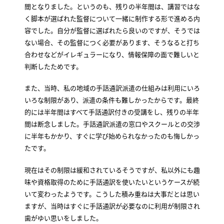
間となりました。というのも、残りの半年間は、講習ではな
く脚本が選ばれた監督について一緒に制作する形で進める内
容でした。自分が監督に選ばれたら良いのですが、そうでは
ない場合、その監督につく必要があります、そうなると打ち
合わせなどがイレギュラーになり、情報保障の面で難しいと
判断したためです。
また、当時、私の地域の手話通訳派遣の仕組みは利用にいろ
いろな制限があり、派遣の条件も難しかったからです。最終
的には半年間はすべて手話通訳付きの受講をし、残りの半年
間は断念しました。手話通訳派遣の窓口やスクールとの交渉
に半年もかかり、すぐに学び始められなかったのも悔しかっ
たです。
現在はその制限は緩和されているそうですが、私以外にも趣
味や資格取得のために手話通訳を使いたいというケースが続
いて変わったようです。こうした積み重ねは大事だとは思い
ますが、当時はすぐに手話通訳が必要なのに利用が制限され
歯がゆい思いをしました。