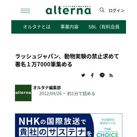
Skip
to
ログイン
content
検
オルタナとは
事業内容
SBL（有料会員向けサ
索
ラッシュジャパン、動物実験の禁止求めて
署名１万7000筆集める
オルタナ編集部
2012/04/26
約1分で読める