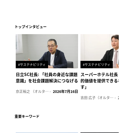
トップインタビュー
#サステナビリティ
#サステナビリティ
日立SC社長: 「社員の身近な課題
スーパーホテル社長「地域
意識」を社会課題解決につなげる
的価値を提供できるホテル
す」
京正裕之 （オルタナ副編集長）
2026年7月16日
吉田 広子（オルタナ輪番編集長）
2026年6
重要キーワード