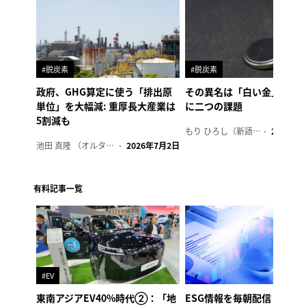
#脱炭素
#脱炭素
政府、GHG算定に使う「排出原
その異名は「白い金」、リ
単位」を大幅減: 重厚長大産業は
に二つの課題
5割減も
もり ひろし（新語ウォッチャー）
2023年7
池田 真隆 （オルタナ輪番編集長）
2026年7月2日
有料記事一覧
#EV
東南アジアEV40%時代②：「地
ESG情報を毎朝配信「オル