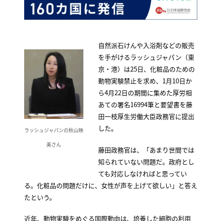
自然派石けんや入浴剤などの販売
を手がけるラッシュジャパン（東
京・港）は25日、化粧品のための
動物実験禁止を求め、1月10日か
ら4月22日の期間に集めた厚労相
あての署名16994筆と要望書を藤
田一枝厚生労働大臣政務官に提出
した。
ラッシュジャパンの秋山映
美さん
藤田政務官は、「あまり世間では
知られていない問題だ。政府とし
ても対応しなければと思ってい
る。化粧品の問題だけに、女性が声を上げて欲しい」と答え
たという。
近年、動物実験をめぐる国際動向は、培養した細胞の利用