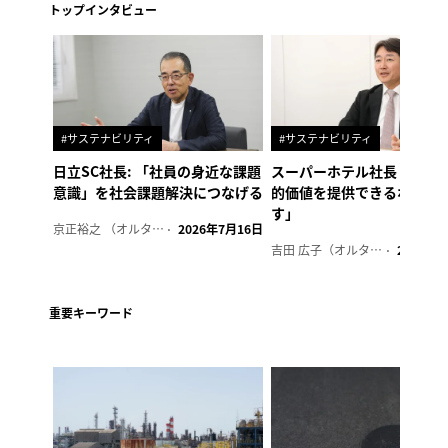
トップインタビュー
#サステナビリティ
#サステナビリティ
日立SC社長: 「社員の身近な課題
スーパーホテル社長「地域
意識」を社会課題解決につなげる
的価値を提供できるホテル
す」
京正裕之 （オルタナ副編集長）
2026年7月16日
吉田 広子（オルタナ輪番編集長）
2026年6
重要キーワード