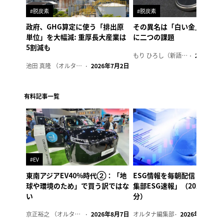
#脱炭素
#脱炭素
政府、GHG算定に使う「排出原
その異名は「白い金」、リ
単位」を大幅減: 重厚長大産業は
に二つの課題
5割減も
もり ひろし（新語ウォッチャー）
2023年7
池田 真隆 （オルタナ輪番編集長）
2026年7月2日
有料記事一覧
#EV
東南アジアEV40%時代②：「地
ESG情報を毎朝配信「オル
球や環境のため」で買う訳ではな
集部ESG速報」（2026年8
い
分）
京正裕之 （オルタナ副編集長）
2026年8月7日
オルタナ編集部
2026年8月7日