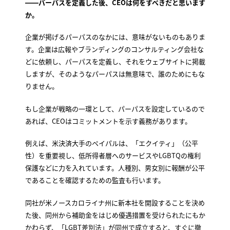
――パーパスを定義した後、CEOは何をすべきだと思います
か。
企業が掲げるパーパスのなかには、意味がないものもありま
す。企業は広報やブランディングのコンサルティング会社な
どに依頼し、パーパスを定義し、それをウェブサイトに掲載
しますが、そのようなパーパスは無意味で、誰のためにもな
りません。
もし企業が戦略の一環として、パーパスを設定しているので
あれば、CEOはコミットメントを示す義務があります。
例えば、米決済大手のペイパルは、「エクイティ」（公平
性）を重要視し、低所得者層へのサービスやLGBTQの権利
保護などに力を入れています。人種別、男女別に報酬が公平
であることを確認するための監査も行います。
同社が米ノースカロライナ州に新本社を開設することを決め
た後、同州から補助金をはじめ優遇措置を受けられたにもか
かわらず、「LGBT差別法」が同州で成立すると、すぐに撤