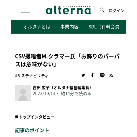
Skip
to
ログイン
content
検
オルタナとは
事業内容
SBL（有料会員向けサ
索
CSV提唱者M.クラマー氏「お飾りのパーパ
スは意味がない」
#サステナビリティ
吉田 広子（オルタナ輪番編集長）
2023/10/13
約14分で読める
■
トップインタビュー
記事のポイント