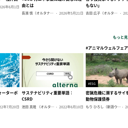
由とは
もない」
026年6月1日
長濱 慎（オルタナ副編集長）
2026年5月21日
吉田 広子（オルタナ輪番編集長）
20
もっと見
#アニマルウェルフェア
#ESG
ォーターポ
サステナビリティ重要単語：
密猟危機に瀕するサイ
CSRD
動物保護債券
22年7月20日
池田 真隆 （オルタナ輪番編集長）
2022年6月10日
もり ひろし（新語ウォッチャー）
2