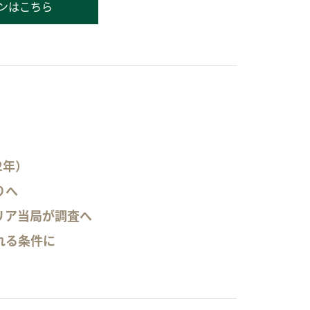
ンはこちら
2年）
りへ
リア当局が調査へ
れる条件に