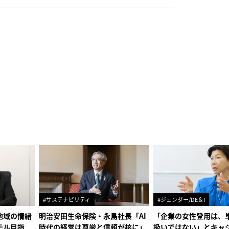
#サステナビリティ
#ジェンダー/DE＆I
地域の情緒
明治安田生命保険・永島社長「AI
「企業の女性登用は、
テル目指
時代の経営は尊厳と信頼が核に」
扱いではない」とキャ