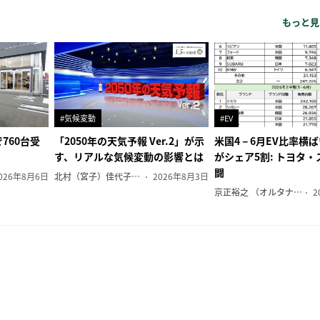
もっと見
#気候変動
#EV
760台受
「2050年の天気予報 Ver.2」が示
米国4－6月EV比率横
す、リアルな気候変動の影響とは
がシェア5割: トヨタ
闘
026年8月6日
北村（宮子）佳代子（オルタナ輪番編集長）
2026年8月3日
京正裕之 （オルタナ副編集長）
2