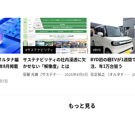
#サステナビリティ
#BYD
オルタナ編
サステナビリティの社内浸透に欠
BYD初の軽EVが1週間で
6年8月掲載
かせない「解像度」とは
注、年1万台狙う
安藤 光展（サステナビリティ・コンサルタント）
2026年8月6日
京正裕之 （オルタナ副編集長）
2
月7日
もっと見る