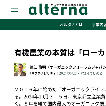
Skip
to
content
オルタナ
「サステナ経営」の潮流を捉える
オルタナとは
事業内
有機農業の本質は「ローカ
徳江 倫明（オーガニックフォーラムジャパ
|
2024/06/28
約2分で読める
#サステナビリティ
２０１６年に始めた「オーガニックライフ
る。2024年10月３―５日、東京都立産
く。８年を経て国内最大のオーガニック