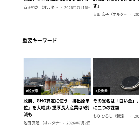
す」
京正裕之 （オルタナ副編集長）
2026年7月16日
吉田 広子（オルタナ輪番編集長）
20
重要キーワード
#脱炭素
#脱炭素
政府、GHG算定に使う「排出原単
その異名は「白い金」
位」を大幅減: 重厚長大産業は5割
に二つの課題
減も
もり ひろし（新語ウォッチャー）
20
池田 真隆 （オルタナ輪番編集長）
2026年7月2日