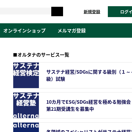
新規登録
ログ
オンラインショップ
メルマガ登録
■オルタナのサービス一覧
サステナ経営/SDGsに関する級別（１～
級）試験
10カ月でESG/SDGs経営を極める勉強会
第21期受講生を募集中
各領域のスペシャリストがサステナ経営