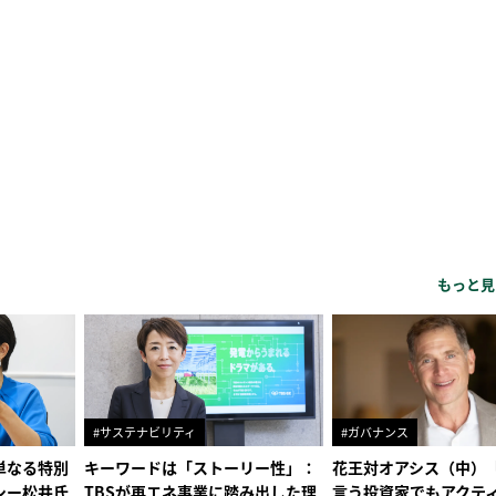
もっと見
#サステナビリティ
#ガバナンス
単なる特別
キーワードは「ストーリー性」：
花王対オアシス（中）
シー松井氏
TBSが再エネ事業に踏み出した理
言う投資家でもアクテ