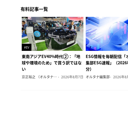
有料記事一覧
#EV
東南アジアEV40%時代②：「地
ESG情報を毎朝配信「
球や環境のため」で買う訳ではな
集部ESG速報」（202
い
分）
京正裕之 （オルタナ副編集長）
2026年8月7日
オルタナ編集部
2026年8