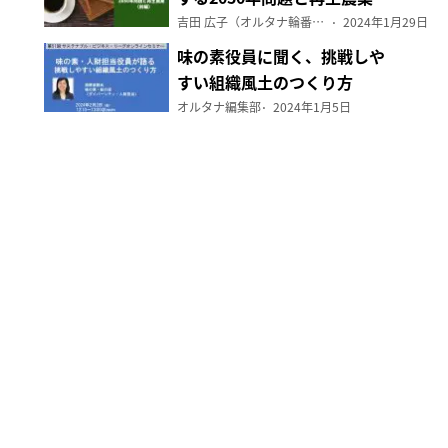
（前編）
吉田 広子（オルタナ輪番編集長）
2024年1月29日
味の素役員に聞く、挑戦しや
すい組織風土のつくり方
オルタナ編集部
2024年1月5日