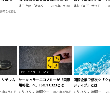
池田 真隆 （オルタナ輪番編集長）
2026年6月18日
北村（宮子）佳代子（オルタナ輪番編集長）
2
26年6月23日
#サーキュラーエコノミー
、リチウム
サーキュラーエコノミーが「国際
国際企業で相次ぐ「ウ
規格化」へ、ISO/TC323とは
ジティブ」とは
23年7月31日
もり ひろし（新語ウォッチャー）
2023年3月6日
もり ひろし（新語ウォッチャー）
20