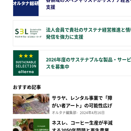
支援
法人会員で貴社のサステナ経営推進と情
発信を強力に支援
2026年度のサステナブルな製品・サー
スを募集中
おすすめ記事
サラヤ、レンタル事業で「障
がい者アート」の可能性広げ
る
オルタナ編集部
2024年4月16日
ネスレ、コーヒー生産が半減
する2050年問題と再生農業