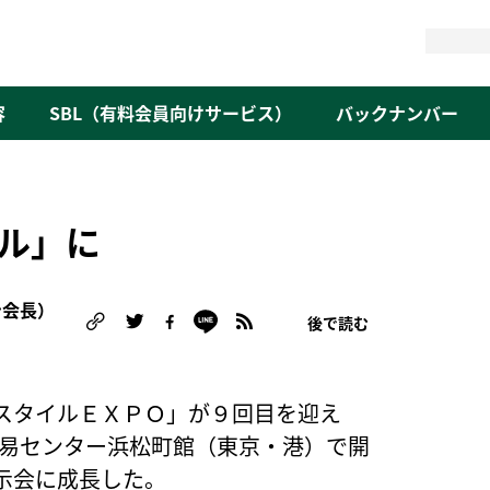
検
索
容
SBL（有料会員向けサービス）
バックナンバー
ル」に
ン会長）
後で読む
スタイルＥＸＰＯ」が９回目を迎え
業貿易センター浜松町館（東京・港）で開
展示会に成長した。