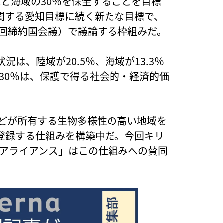
陸域と海域の30％を保全することを目標
関する愛知目標に続く新たな目標で、
15回締約国会議）で議論する枠組みだ。
は、陸域が20.5％、海域が13.3％
の30％は、保護で得る社会的・経済的価
などが所有する生物多様性の高い地域を
登録する仕組みを構築中だ。今回キリ
30アライアンス」はこの仕組みへの賛同