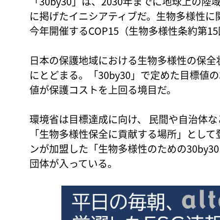
「30by30」は、2030年までに地球上の
に掲げたイニシアティブだ。生物多様性に
今年開催するCOP15（生物多様性条約第
日本の保護地域における生物多様性の保全状況
にとどまる。「30by30」で定めた目標値
値が保護コストを上回る境目だ。
環境省は目標達成に向け、 民間や自治体
「生物多様性保全に貢献する場所」として
ンが加盟した「生物多様性のための30by
団体が入っている。