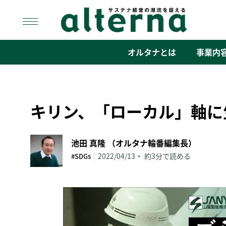
Skip
to
content
オルタナ
「サステナ経営」の潮流を捉える
オルタナとは
事業内
キリン、「ローカル」軸に
池田 真隆 （オルタナ輪番編集長）
|
2022/04/13
約3分で読める
#SDGs