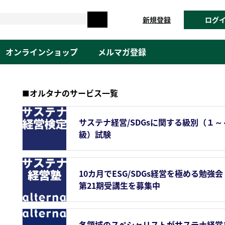
新規登録
ログ
オンラインショップ
メルマガ登録
■オルタナのサービス一覧
サステナ経営/SDGsに関する級別（１～
級）試験
10カ月でESG/SDGs経営を極める勉強会
第21期受講生を募集中
各領域のスペシャリストがサステナ経営