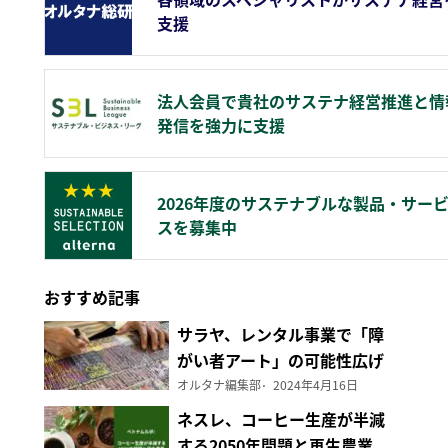
支援
法人会員で貴社のサステナ経営推進と情
発信を強力に支援
2026年度のサステナブルな製品・サー
スを募集中
おすすめ記事
サラヤ、レンタル事業で「障
がい者アート」の可能性広げ
る
オルタナ編集部
2024年4月16日
ネスレ、コーヒー生産が半減
する2050年問題と再生農業