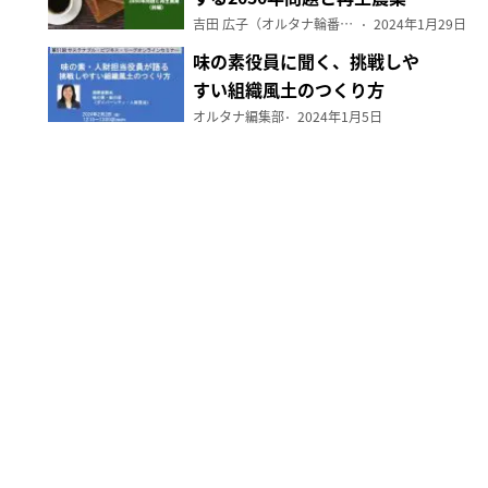
（前編）
吉田 広子（オルタナ輪番編集長）
2024年1月29日
味の素役員に聞く、挑戦しや
すい組織風土のつくり方
オルタナ編集部
2024年1月5日