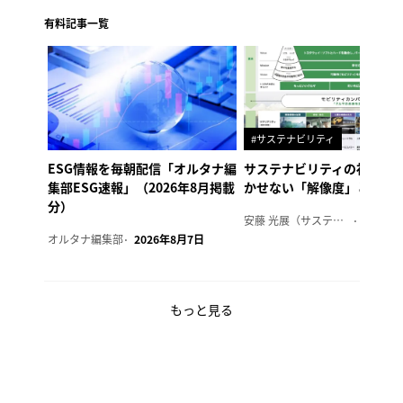
有料記事一覧
#サステナビリティ
ESG情報を毎朝配信「オルタナ編
サステナビリティの社内浸
集部ESG速報」（2026年8月掲載
かせない「解像度」とは
分）
安藤 光展（サステナビリティ・コンサルタント）
2026年
オルタナ編集部
2026年8月7日
もっと見る