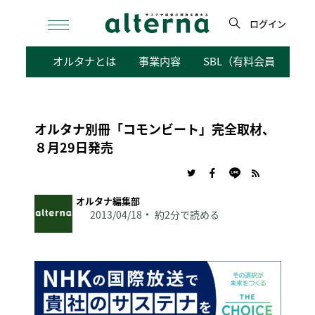
Skip
to
ログイン
content
検
オルタナとは
事業内容
SBL（有料会員向けサ
索
オルタナ別冊「コモンビート」完全取材、
８月29日発売
オルタナ編集部
2013/04/18
約2分で読める