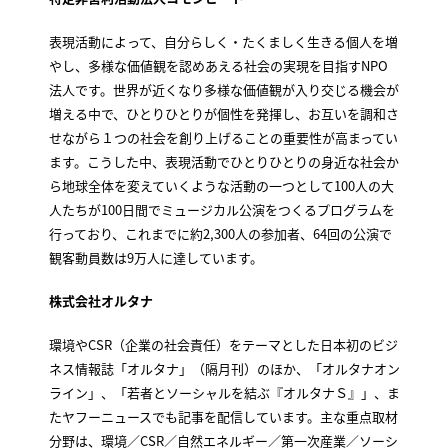
表現活動によって、自分らしく・たくましく生きる個人を増
やし、多様な価値観を認めあえる社会の実現を目指すNPO
法人です。世界が近くなり多様な価値観が入り交じる機会が
増える中で、ひとりひとりが個性を発揮し、お互いを調和さ
せながら１つの社会を創り上げることの重要性が高まってい
ます。こうした中、表現活動でひとりひとりの身近な社会か
ら地球全体を変えていくような活動の一つとして100人の大
人たちが100日間でミュージカル公演をつくるプログラムを
行っており、これまでに約2,300人の参加者、64回の公演で
観客動員数は9万人に達しています。
株式会社オルタナ
環境やCSR（企業の社会責任）をテーマとした日本初のビジ
ネス情報誌「オルタナ」（隔月刊）のほか、「オルタナオン
ライン」、「若者とソーシャルを結ぶ『オルタナＳ』」、ま
たヤフーニュースでも記事を配信しています。主な重点取材
分野は、環境／CSR／自然エネルギー／第一次産業／ソーシ