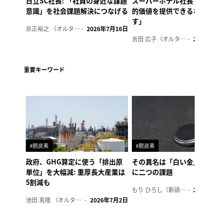
日立SC社長: 「社員の身近な課題
スーパーホテル社長「地域
意識」を社会課題解決につなげる
的価値を提供できるホテル
す」
京正裕之 （オルタナ副編集長）
2026年7月16日
吉田 広子（オルタナ輪番編集長）
2026年6
重要キーワード
#脱炭素
#脱炭素
政府、GHG算定に使う「排出原
その異名は「白い金」、リ
単位」を大幅減: 重厚長大産業は
に二つの課題
5割減も
もり ひろし（新語ウォッチャー）
2023年7
池田 真隆 （オルタナ輪番編集長）
2026年7月2日