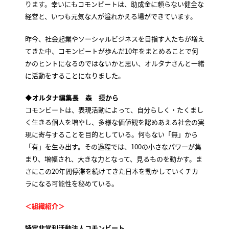
ります。幸いにもコモンビートは、助成金に頼らない健全な
経営と、いつも元気な人が溢れかえる場ができています。
昨今、社会起業やソーシャルビジネスを目指す人たちが増え
てきた中、コモンビートが歩んだ10年をまとめることで何
かのヒントになるのではないかと思い、オルタナさんと一緒
に活動をすることになりました。
◆オルタナ編集長 森 摂から
コモンビートは、表現活動によって、自分らしく・たくまし
く生きる個人を増やし、多様な価値観を認めあえる社会の実
現に寄与することを目的としている。何もない「無」から
「有」を生み出す。その過程では、100の小さなパワーが集
まり、増幅され、大きな力となって、見るものを動かす。ま
さにこの20年間停滞を続けてきた日本を動かしていくチカ
ラになる可能性を秘めている。
＜組織紹介＞
特定非営利活動法人コモンビート