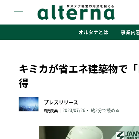
Skip
to
content
オルタナ
「サステナ経営」の潮流を捉える
オルタナとは
事業内
キミカが省エネ建築物で「B
得
プレスリリース
|
2023/07/26
約2分で読める
#脱炭素