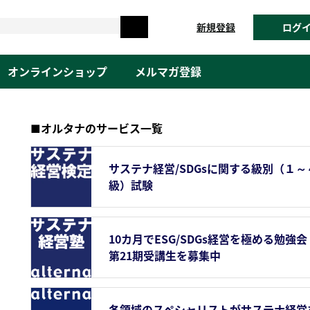
新規登録
ログ
オンラインショップ
メルマガ登録
■オルタナのサービス一覧
サステナ経営/SDGsに関する級別（１～
級）試験
10カ月でESG/SDGs経営を極める勉強会
第21期受講生を募集中
各領域のスペシャリストがサステナ経営