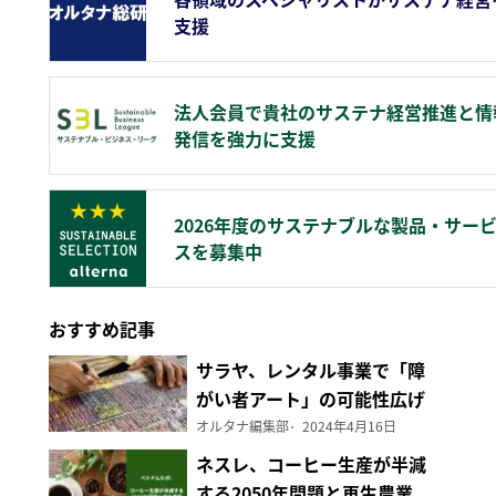
支援
法人会員で貴社のサステナ経営推進と情
発信を強力に支援
2026年度のサステナブルな製品・サー
スを募集中
おすすめ記事
サラヤ、レンタル事業で「障
がい者アート」の可能性広げ
る
オルタナ編集部
2024年4月16日
ネスレ、コーヒー生産が半減
する2050年問題と再生農業