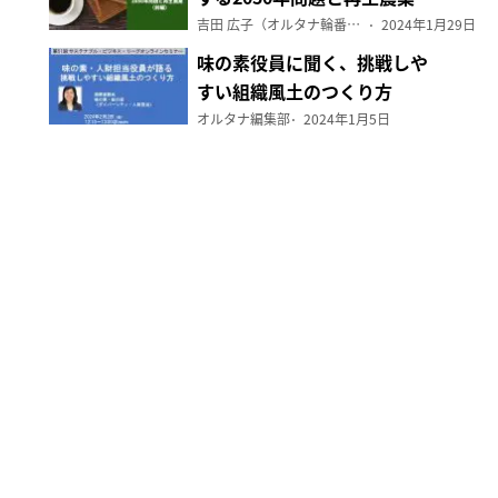
（前編）
吉田 広子（オルタナ輪番編集長）
2024年1月29日
味の素役員に聞く、挑戦しや
すい組織風土のつくり方
オルタナ編集部
2024年1月5日