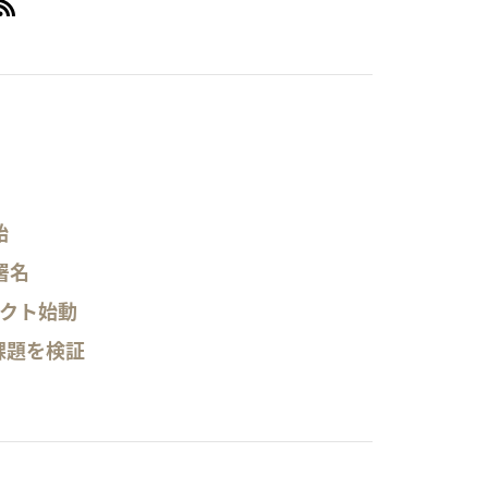
始
署名
ェクト始動
課題を検証