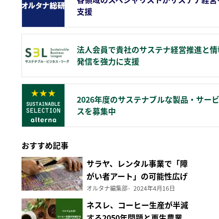
支援
法人会員で貴社のサステナ経営推進と情
発信を強力に支援
2026年度のサステナブルな製品・サー
スを募集中
おすすめ記事
サラヤ、レンタル事業で「障
がい者アート」の可能性広げ
る
オルタナ編集部
2024年4月16日
ネスレ、コーヒー生産が半減
する2050年問題と再生農業