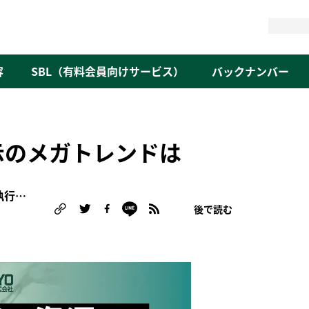
検
索
容
SBL（有料会員向けサービス）
バックナンバー
示のメガトレンドは
松原 稔 （りそなアセットマネジメント常務執行役員）
後で読む