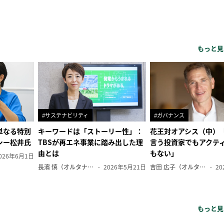
もっと見
#サステナビリティ
#ガバナンス
単なる特別
キーワードは「ストーリー性」：
花王対オアシス（中）
シー松井氏
TBSが再エネ事業に踏み出した理
言う投資家でもアクテ
由とは
もない」
026年6月1日
長濱 慎（オルタナ副編集長）
2026年5月21日
吉田 広子（オルタナ輪番編集長）
20
もっと見