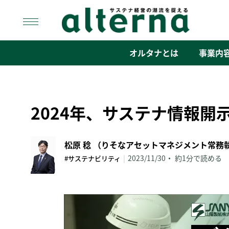
Skip
to
content
オルタナ
「サステナ経営」の潮流を捉える
オルタナとは
事業内
2024年、サステナ情報開
|
2023/11/30
約1分で読める
#サステナビリティ