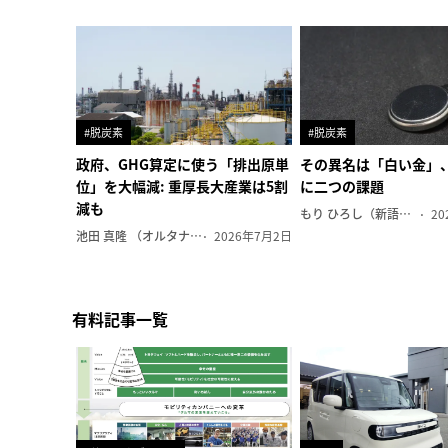
#脱炭素
#脱炭素
政府、GHG算定に使う「排出原単
その異名は「白い金」
位」を大幅減: 重厚長大産業は5割
に二つの課題
減も
もり ひろし（新語ウォッチャー）
20
池田 真隆 （オルタナ輪番編集長）
2026年7月2日
有料記事一覧