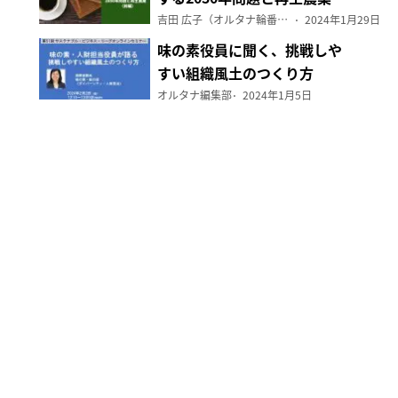
（前編）
吉田 広子（オルタナ輪番編集長）
2024年1月29日
味の素役員に聞く、挑戦しや
すい組織風土のつくり方
オルタナ編集部
2024年1月5日