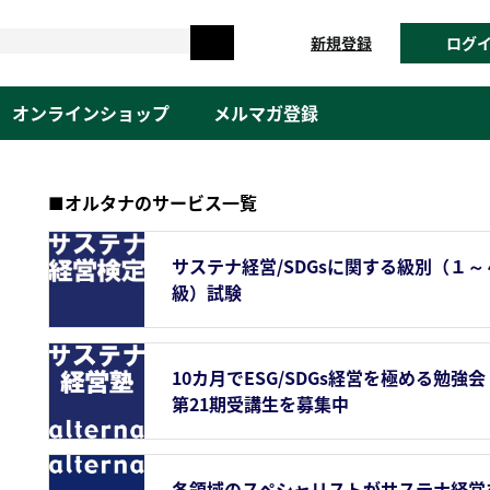
新規登録
ログ
オンラインショップ
メルマガ登録
■オルタナのサービス一覧
サステナ経営/SDGsに関する級別（１～
級）試験
10カ月でESG/SDGs経営を極める勉強会
第21期受講生を募集中
各領域のスペシャリストがサステナ経営