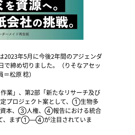
は2023年5月に今後2年間のアジェンダ
1日で締め切りました。（りそなアセッ
＝松原 稔）
る作業」、第2部「新たなリサーチ及び
設定プロジェクト案として、①生物多
的資本、③人権、④報告における統合
て、まず①―④が注目されていま