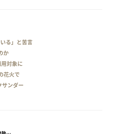
ている」と苦言
のか
が適用対象に
の花火で
クサンダー
松原 稔 （りそなアセットマネジメント常務執行役員）