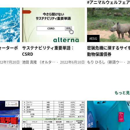
#アニマルウェルフェア
#ESG
ォーターポ
サステナビリティ重要単語：
密猟危機に瀕するサイ
CSRD
動物保護債券
22年7月20日
池田 真隆 （オルタナ輪番編集長）
2022年6月10日
もり ひろし（新語ウォッチャー）
2
もっと見