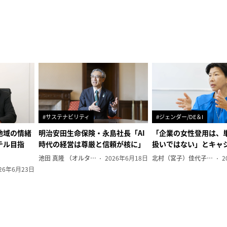
#サステナビリティ
#ジェンダー/DE＆I
地域の情緒
明治安田生命保険・永島社長「AI
「企業の女性登用は、
テル目指
時代の経営は尊厳と信頼が核に」
扱いではない」とキャ
池田 真隆 （オルタナ輪番編集長）
2026年6月18日
北村（宮子）佳代子（オルタナ輪番編集長）
2
26年6月23日