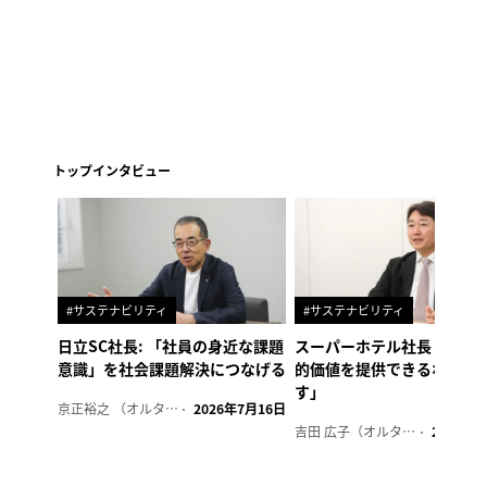
トップインタビュー
#サステナビリティ
#サステナビリティ
日立SC社長: 「社員の身近な課題
スーパーホテル社長「地域
意識」を社会課題解決につなげる
的価値を提供できるホテル
す」
京正裕之 （オルタナ副編集長）
2026年7月16日
吉田 広子（オルタナ輪番編集長）
2026年6