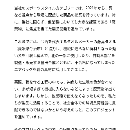
当社のスポーツスタイルカテゴリーでは、2021年から、異
なる視点から環境に配慮した商品の提案を行っています。特
に、当社に限らず、他業種においても大きな課題である「廃
棄物」に焦点を当てた製品開発を進めています。
これまでには、今治を代表するタオルメーカーの藤高タオル
（愛媛県今治市）と協力し、機械に通らない廃材となった短
い糸を回収し編んで、靴の一部に使用したり、自動車部品を
製造・販売する豊田合成とともに、不合格になってしまった
エアバッグを靴の素材に採用してきました。
実際、靴を作る工程の中でも、染色した生地の色が合わな
い、糸が短すぎて機械に入らないなどによって廃棄物は出て
しまいます。しかし、他業種で使えなくなったものを、私た
ちが製品に活用することで、社会全体での環境負荷軽減に貢
献できるのではないかという考えのもと、このプロジェクト
を進めています。
そのプロジェクトの中で、今回焦点を当てたのが、農園で使