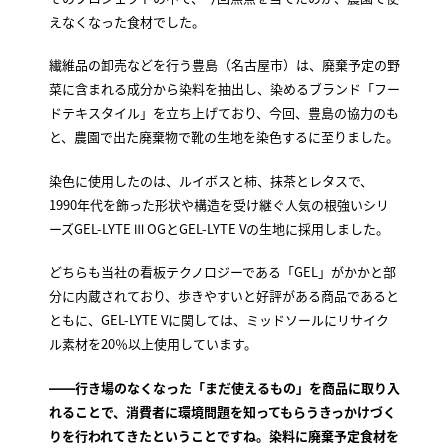
えなくなった食材でした。
繊維品の卸売などを行う豊島（名古屋市）は、廃棄予定の野
菜に含まれる成分から染料を抽出し、染めるブランド「フー
ドテキスタイル」を立ち上げており、今回、豊島の協力のも
と、農園で出た廃棄物で靴の生地を染色するに至りました。
染色に使用したのは、ルイボスと柿、抹茶とレタスで、
1990年代を飾った形状や構造を受け継ぐ人気の根強いシリ
ーズGEL-LYTE Ⅲ OGとGEL-LYTE Vの生地に採用しました。
どちらも当社の看板テクノロジーである「GEL」がかかと部
分に内蔵されており、歩きやすいと好評がある商品であると
ともに、GEL-LYTE Vに関しては、ミッドソールにリサイク
ル素材を20％以上使用しています。
――行き場のなくなった「まだ使えるもの」を商品に取り入
れることで、消費者に環境問題を知ってもらうきっかけづく
りを行われてきたということですね。染料に廃棄予定食材を