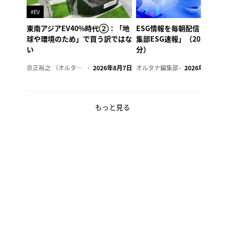
#EV
東南アジアEV40%時代②：「地
ESG情報を毎朝配信「オル
球や環境のため」で買う訳ではな
集部ESG速報」（2026年8
い
分）
京正裕之 （オルタナ副編集長）
2026年8月7日
オルタナ編集部
2026年8月7日
もっと見る