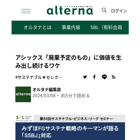
Skip
to
ログイン
content
検
オルタナとは
事業内容
SBL（有料会員向けサ
索
アシックス「廃棄予定のもの」に価値を生
み出し続けるワケ
#サステナブル★セレクション
オルタナ編集部
2024/03/08
約5分で読める