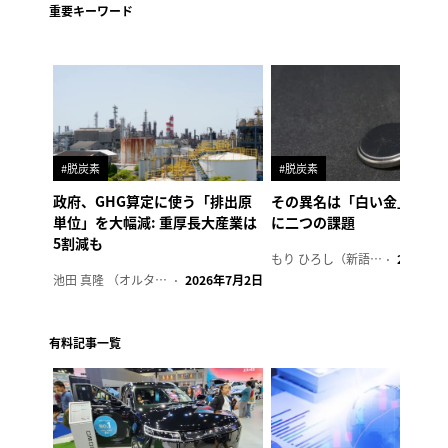
重要キーワード
#脱炭素
#脱炭素
政府、GHG算定に使う「排出原
その異名は「白い金」、リ
単位」を大幅減: 重厚長大産業は
に二つの課題
5割減も
もり ひろし（新語ウォッチャー）
2023年7
池田 真隆 （オルタナ輪番編集長）
2026年7月2日
有料記事一覧